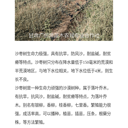
沙枣树生命力极强，具有抗旱，防风沙，耐盐碱，耐贫
瘠等特点。沙枣树只分布在降水量低于150毫米的荒漠和
半荒漠地区，与地下水位相关，地下水位低于4米，则生
长不良。
沙枣树是一种生命力顽强的沙漠树种，属于落叶乔木，
有抗旱，抗风沙，耐盐碱，耐贫瘠等特点，为落叶乔
木。别名有银柳，香柳，桂香柳，七里香。繁殖能力很
强，成活率高，可以播种，植苗，插苗，压条，根蘖分
株，等方法繁殖。