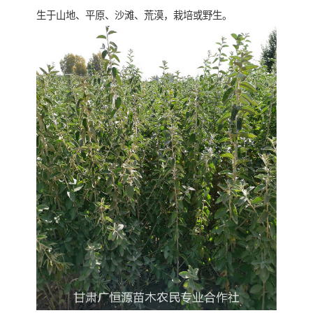
生于山地、平原、沙滩、荒漠，栽培或野生。