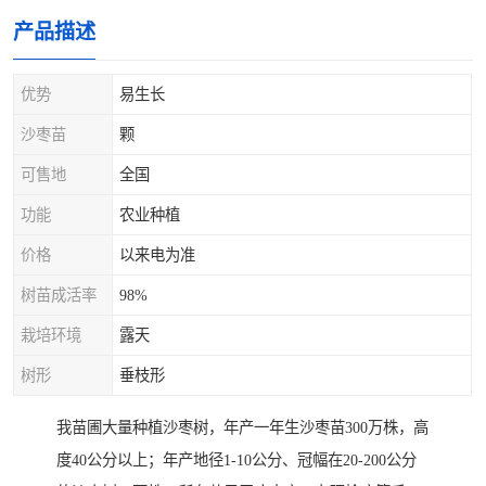
产品描述
优势
易生长
沙枣苗
颗
可售地
全国
功能
农业种植
价格
以来电为准
树苗成活率
98%
栽培环境
露天
树形
垂枝形
我苗圃大量种植沙枣树，年产一年生沙枣苗300万株，高
度40公分以上；年产地径1-10公分、冠幅在20-200公分