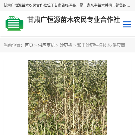
甘肃广恒源苗木农民合作社位于甘肃省临泽县，是一家从事苗木种植与销售的农民合作组织，合作社拥有苗木基地1500多亩，种植苗木品种40多个，年产各类苗木2000多万株。主营：白刺苗、红柳苗、梭梭苗等，我们以“种植一流的苗子，诚信经营”的经营理念，竭诚为每一位客户做优质的服务，欢迎来电咨询！
甘肃广恒源苗木农民专业合作社
当前位置：
首页
>
供应商机
>
沙枣树
> 和田沙枣种植技术-供应商
新疆杨
梭梭苗
圆冠榆
柠条
杜梨
白刺苗
沙枣树
红柳苗
沙棘苗
柽柳苗
砂生槐
四翅滨藜