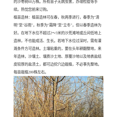
的沙枣树60万株。所有苗子无病虫害，办理检疫等手
续。热忱您前来订购。
植苗造林：植苗造林可在春，秋两季进行，春季为“清
明”至“谷雨”，秋季为“霜降”至“立冬”，但以春季造林为
好。在地下水位不超过2～3米的沙荒滩地或丘间低地上
造林，不也能成活、生长。若地下水位过深时，需有灌
溉条件方可造林。土壤粘重的，要在头年耕翻整地，来
年造林，沙壤土、壤质沙土地、厚覆沙地以及地表盐结
皮较厚的盐渍土，都可边挖穴边栽植，不必事先整地。
每亩栽植200株左右。