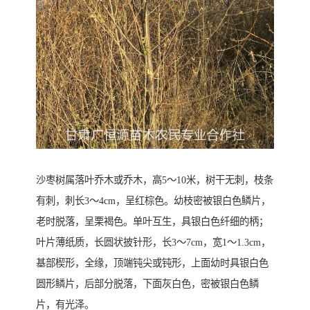
沙枣树属落叶乔木或乔木，高5～10米，树干无刺，枝条
有刺，刺长3～4cm，呈红棕色。幼枝密被银白色鳞片，
老时脱落，呈栗褐色。单叶互生，具银白色纤细的柄；
叶片薄纸质，长圆状披针形，长3～7cm，宽1～1.3cm，
基部楔形，全缘，顶端钝尖或钝形，上面幼时具银白色
圆形鳞片，后部分脱落，下面灰白色，密被银白色鳞
片，有光泽。