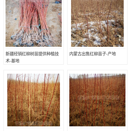
新疆经销红柳树苗提供种植技
内蒙古出售红柳苗子-产地
术-基地