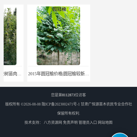
2015年圆冠榆价格|圆冠榆较新价格|有圆冠榆
新疆杨基地低价供应甘肃新疆杨|山西新疆杨|内蒙新疆杨|河北新疆杨
您是第
8112873
位访客
版权所有 ©2026-08-08
陇ICP备2023002471号-1
甘肃广恒源苗木农民专业合作社
保留所有权利.
技术支持：
八方资源网
免责声明
管理员入口
网站地图