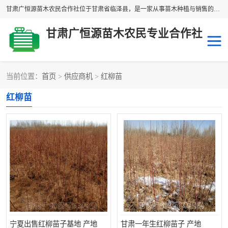
甘肃广恒源苗木农民合作社位于甘肃省临泽县，是一家从事苗木种植与销售的农民合作组织，合作社拥有苗木基地1500多亩，种植苗木品种40多个，年产各类苗木2000多万株。主营：白刺苗、红柳苗、梭梭苗等，我们以“种植一流的苗子，诚信经营”的经营理念，竭诚为每一位客户做优质的服务，欢迎来电咨询！
甘肃广恒源苗木农民专业合作社
当前位置：
首页
>
供应商机
>
红柳苗
新疆杨
梭梭苗
红柳苗
圆冠榆
柠条
杜梨
白刺苗
沙枣树
红柳苗
沙棘苗
柽柳苗
砂生槐
四翅滨藜
宁夏出售红柳苗子基地 产地
甘肃一年生红柳苗子 产地