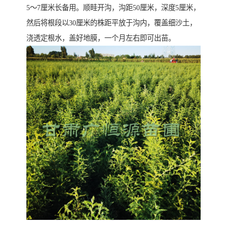
5～7厘米长备用。顺畦开沟，沟距50厘米，深度5厘米，
然后将根段以30厘米的株距平放于沟内，覆盖细沙土，
浇透定根水，盖好地膜，一个月左右即可出苗。