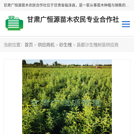
甘肃广恒源苗木农民合作社位于甘肃省临泽县，是一家从事苗木种植与销售的农民合作组织，合作社拥有苗木基地1500多亩，种植苗木品种40多个，年产各类苗木2000多万株。主营：白刺苗、红柳苗、梭梭苗等，我们以“种植一流的苗子，诚信经营”的经营理念，竭诚为每一位客户做优质的服务，欢迎来电咨询！
甘肃广恒源苗木农民专业合作社
当前位置：
首页
>
供应商机
>
砂生槐
> 昌都沙生槐树苗供应商
新疆杨
梭梭苗
圆冠榆
柠条
杜梨
白刺苗
沙枣树
红柳苗
沙棘苗
柽柳苗
砂生槐
四翅滨藜