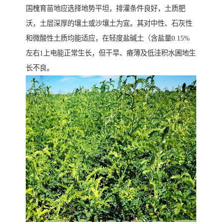
国槐育苗地应选择地势平坦，排灌条件良好，土质肥
沃，土层深厚的壤土或沙壤土为宜。其对中性、石灰性
和微酸性土质均能适应，在轻度盐碱土（含盐量0.15%
左右1上电能正常生长，但干旱、瘠薄及低洼积水圃地生
长不良。