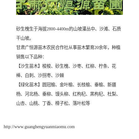
砂生槐生于海拔2800-4400m的山坡灌丛中、沙滩、石质
干山坡。
甘肃广恒源苗木农民合作社从事苗木繁育20余年，种植
销售以下品种：
【沙生苗木】梭梭、砂生槐、沙枣、红柳、柠条、花
棒、白刺、沙拐枣、沙棘
【绿化苗木】圆冠榆、金叶榆、长枝榆、垂榆、新疆
杨、河北杨、垂柳、馒头柳、红枸杞、黑枸杞、杜梨、
山杏、山桃、丁香、樟子松、落叶松等
http://www.guanghengyuanmiaomu.com