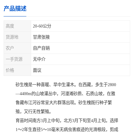
产品描述
高度
20-60公分
货源地
甘肃张掖
农户
自产自销
一手货源
无中介
价格
面议
砂生槐是一种喜暖、旱中生灌木。在西藏，多生于2800
—4400m的山坡灌丛中，河漫滩砂质、石质山坡，在雅
鲁藏布江河谷常呈大片群落出现。砂生槐既行种子繁
殖，又行无性繁殖。
育苗时间南方3月上中旬，北方3月下旬至4月上旬。选择
1～2年生直径5～10毫米无病虫害痕迹的光滑根段，剪成