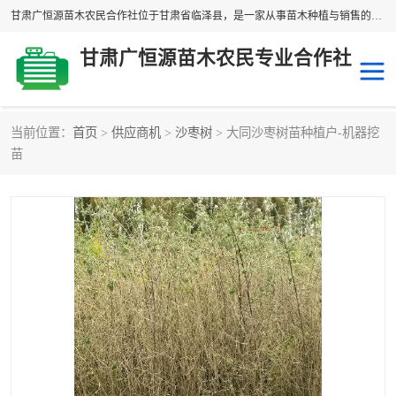
甘肃广恒源苗木农民合作社位于甘肃省临泽县，是一家从事苗木种植与销售的农民合作组织，合作社拥有苗木基地1500多亩，种植苗木品种40多个，年产各类苗木2000多万株。主营：白刺苗、红柳苗、梭梭苗等，我们以“种植一流的苗子，诚信经营”的经营理念，竭诚为每一位客户做优质的服务，欢迎来电咨询！
甘肃广恒源苗木农民专业合作社
当前位置：
首页
>
供应商机
>
沙枣树
> 大同沙枣树苗种植户-机器挖
新疆杨
梭梭苗
苗
圆冠榆
柠条
杜梨
白刺苗
沙枣树
红柳苗
沙棘苗
柽柳苗
砂生槐
四翅滨藜