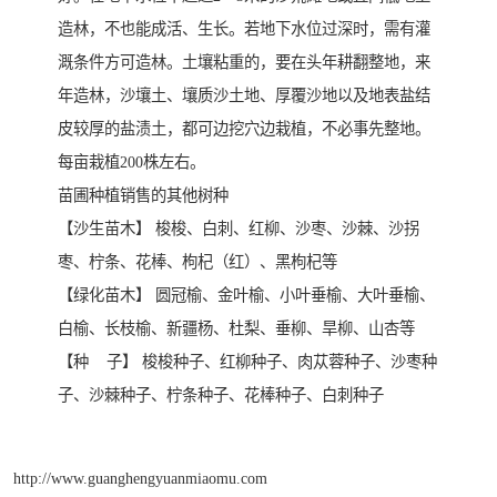
造林，不也能成活、生长。若地下水位过深时，需有灌
溉条件方可造林。土壤粘重的，要在头年耕翻整地，来
年造林，沙壤土、壤质沙土地、厚覆沙地以及地表盐结
皮较厚的盐渍土，都可边挖穴边栽植，不必事先整地。
每亩栽植200株左右。
苗圃种植销售的其他树种
【沙生苗木】 梭梭、白刺、红柳、沙枣、沙棘、沙拐
枣、柠条、花棒、枸杞（红）、黑枸杞等
【绿化苗木】 圆冠榆、金叶榆、小叶垂榆、大叶垂榆、
白榆、长枝榆、新疆杨、杜梨、垂柳、旱柳、山杏等
【种 子】 梭梭种子、红柳种子、肉苁蓉种子、沙枣种
子、沙棘种子、柠条种子、花棒种子、白刺种子
http://www.guanghengyuanmiaomu.com