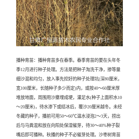
播种育苗：播种育苗多在春季。春季育苗的要在头年冬
季12月进行种子处理。方法是把种子淘洗干净，掺等量
细沙混和均匀，放入事先挖好的种子处理坑(深80厘米，
宽100厘米，长随种子多少而定)内，或按40～60厘米厚
堆放地面，周围用沙壅埋成埂，灌足水(种子上面积水10
～20厘米)，待水渗下或结冰后，覆沙20厘米越冬。未经
冬藏的种子，播前可用50～60℃温水浸泡2～3天，捞出
后与马粪混和放在向阳处保湿催芽，待30～40%种子裂
嘴后即可播种。秋播的种子不必催芽处理。沙枣树育苗