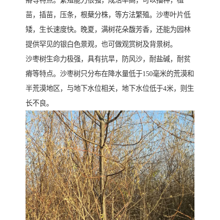
瘠等特点。繁殖能力很强，成活率高，可以播种，植
苗，插苗，压条，根蘖分株，等方法繁殖。沙枣叶片低
矮，生长速度快。晚夏，满树花朵馥芳香，还能为园林
提供罕见的银白色景观，也可做观赏树及背景树。
沙枣树生命力极强，具有抗旱，防风沙，耐盐碱，耐贫
瘠等特点。沙枣树只分布在降水量低于150毫米的荒漠和
半荒漠地区，与地下水位相关，地下水位低于4米，则生
长不良。