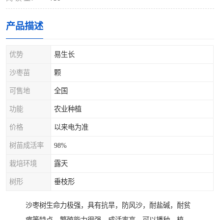
产品描述
优势
易生长
沙枣苗
颗
可售地
全国
功能
农业种植
价格
以来电为准
树苗成活率
98%
栽培环境
露天
树形
垂枝形
沙枣树生命力极强，具有抗旱，防风沙，耐盐碱，耐贫