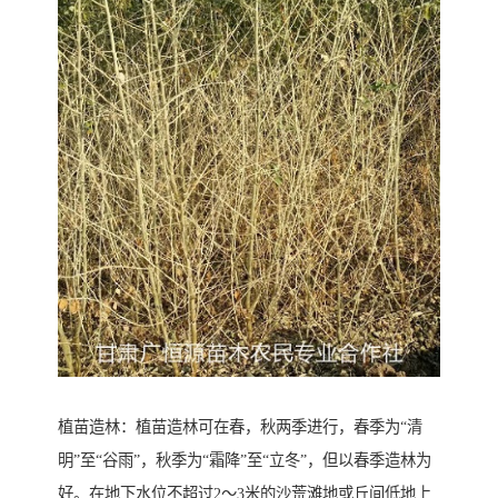
植苗造林：植苗造林可在春，秋两季进行，春季为“清
明”至“谷雨”，秋季为“霜降”至“立冬”，但以春季造林为
好。在地下水位不超过2～3米的沙荒滩地或丘间低地上