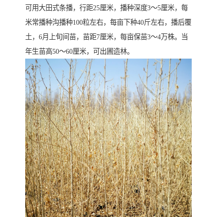
可用大田式条播，行距25厘米，播种深度3～5厘米，每
米常播种沟播种100粒左右，每亩下种40斤左右，播后覆
土，6月上旬间苗，苗距7厘米，每亩保苗3～4万株。当
年生苗高50～60厘米，可出圃造林。