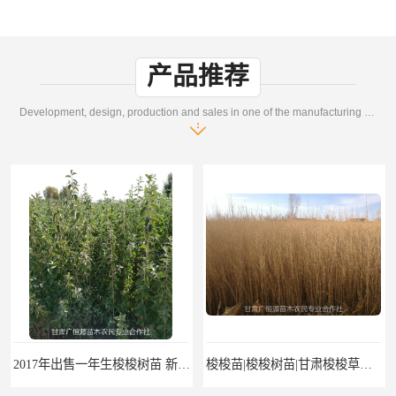
产品推荐
Development, design, production and sales in one of the manufacturing enterprises
2017年出售一年生梭梭树苗 新疆梭梭沙地绿化种植肉苁蓉
梭梭苗|梭梭树苗|甘肃梭梭草种植基地|广恒源苗木基地