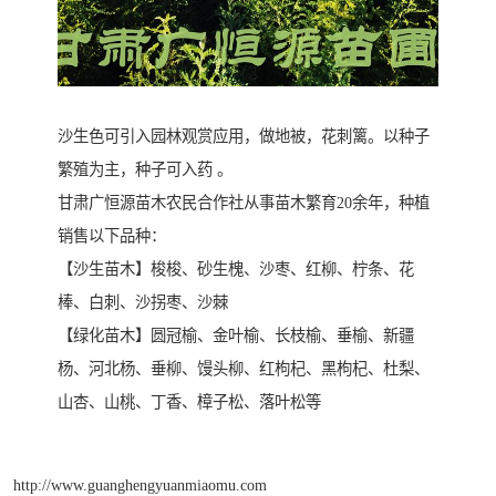
沙生色可引入园林观赏应用，做地被，花刺篱。以种子
繁殖为主，种子可入药 。
甘肃广恒源苗木农民合作社从事苗木繁育20余年，种植
销售以下品种：
【沙生苗木】梭梭、砂生槐、沙枣、红柳、柠条、花
棒、白刺、沙拐枣、沙棘
【绿化苗木】圆冠榆、金叶榆、长枝榆、垂榆、新疆
杨、河北杨、垂柳、馒头柳、红枸杞、黑枸杞、杜梨、
山杏、山桃、丁香、樟子松、落叶松等
http://www.guanghengyuanmiaomu.com