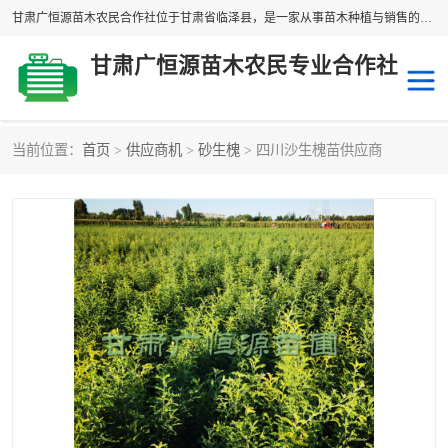
甘肃广恒源苗木农民合作社位于甘肃省临泽县，是一家从事苗木种植与销售的农民合作组织，合作社拥有苗木基地1500多亩，种植苗木品种40多个，年产各类苗木2000多万株。主营：白刺苗、红柳苗、梭梭苗等，我们以“种植一流的苗子，诚信经营”的经营理念，竭诚为每一位客户做优质的服务，欢迎来电咨询！
甘肃广恒源苗木农民专业合作社
当前位置：
首页
>
供应商机
>
砂生槐
> 四川沙生槐苗供应商
新疆杨
梭梭苗
圆冠榆
柠条
杜梨
白刺苗
沙枣树
红柳苗
沙棘苗
柽柳苗
砂生槐
四翅滨藜