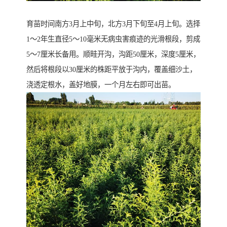
育苗时间南方3月上中旬，北方3月下旬至4月上旬。选择
1～2年生直径5～10毫米无病虫害痕迹的光滑根段，剪成
5～7厘米长备用。顺畦开沟，沟距50厘米，深度5厘米，
然后将根段以30厘米的株距平放于沟内，覆盖细沙土，
浇透定根水，盖好地膜，一个月左右即可出苗。