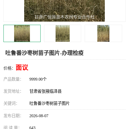
吐鲁番沙枣树苗子图片-办理检疫
面议
价格：
产品数量：
9999.00个
发货地址：
甘肃省张掖临泽县
关键词：
吐鲁番沙枣树苗子图片
发布日期：
2026-08-07
阅 读 量：
643