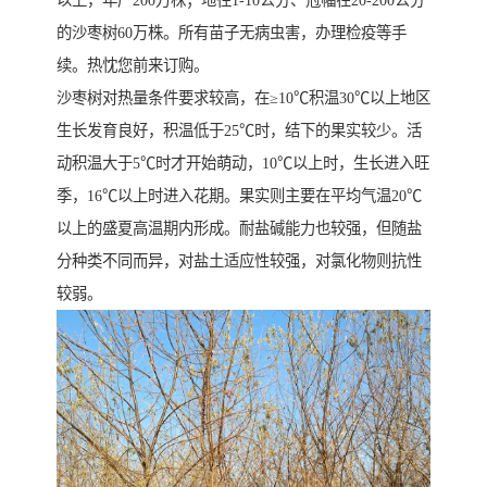
以上，年产200万株；地径1-10公分、冠幅在20-200公分
的沙枣树60万株。所有苗子无病虫害，办理检疫等手
续。热忱您前来订购。
沙枣树对热量条件要求较高，在≥10℃积温30℃以上地区
生长发育良好，积温低于25℃时，结下的果实较少。活
动积温大于5℃时才开始萌动，10℃以上时，生长进入旺
季，16℃以上时进入花期。果实则主要在平均气温20℃
以上的盛夏高温期内形成。耐盐碱能力也较强，但随盐
分种类不同而异，对盐土适应性较强，对氯化物则抗性
较弱。