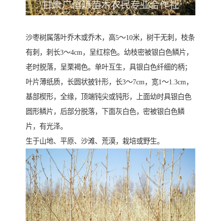
沙枣树属落叶乔木或乔木，高5～10米，树干无刺，枝条
有刺，刺长3～4cm，呈红棕色。幼枝密被银白色鳞片，
老时脱落，呈栗褐色。单叶互生，具银白色纤细的柄；
叶片薄纸质，长圆状披针形，长3～7cm，宽1～1.3cm，
基部楔形，全缘，顶端钝尖或钝形，上面幼时具银白色
圆形鳞片，后部分脱落，下面灰白色，密被银白色鳞
片，有光泽。
生于山地、平原、沙滩、荒漠，栽培或野生。