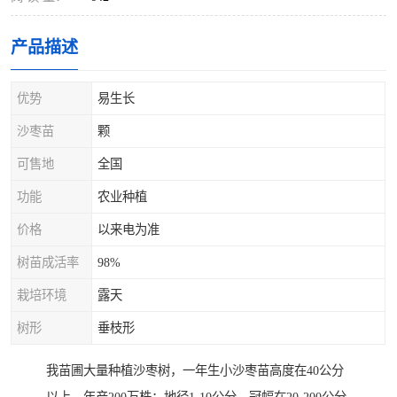
产品描述
优势
易生长
沙枣苗
颗
可售地
全国
功能
农业种植
价格
以来电为准
树苗成活率
98%
栽培环境
露天
树形
垂枝形
我苗圃大量种植沙枣树，一年生小沙枣苗高度在40公分