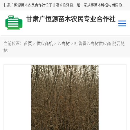
甘肃广恒源苗木农民合作社位于甘肃省临泽县，是一家从事苗木种植与销售的农民合作组织，合作社拥有苗木基地1500多亩，种植苗木品种40多个，年产各类苗木2000多万株。主营：白刺苗、红柳苗、梭梭苗等，我们以“种植一流的苗子，诚信经营”的经营理念，竭诚为每一位客户做优质的服务，欢迎来电咨询！
甘肃广恒源苗木农民专业合作社
当前位置：
首页
>
供应商机
>
沙枣树
> 吐鲁番沙枣树供应商-随要随
新疆杨
梭梭苗
挖
圆冠榆
柠条
杜梨
白刺苗
沙枣树
红柳苗
沙棘苗
柽柳苗
砂生槐
四翅滨藜