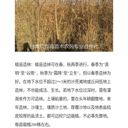
植苗造林：植苗造林可在春，秋两季进行，春季为“清
明”至“谷雨”，秋季为“霜降”至“立冬”，但以春季造林为
好。在地下水位不超过2～3米的沙荒滩地或丘间低地上
造林，不也能成活、生长。若地下水位过深时，需有灌
溉条件方可造林。土壤粘重的，要在头年耕翻整地，来
年造林，沙壤土、壤质沙土地、厚覆沙地以及地表盐结
皮较厚的盐渍土，都可边挖穴边栽植，不必事先整地。
每亩栽植200株左右。