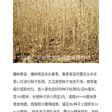
播种育苗：播种育苗多在春季。春季育苗的要在头年冬
季12月进行种子处理。方法是把种子淘洗干净，掺等量
细沙混和均匀，放入事先挖好的种子处理坑(深80厘米，
宽100厘米，长随种子多少而定)内，或按40～60厘米厚
堆放地面，周围用沙壅埋成埂，灌足水(种子上面积水10
～20厘米)，待水渗下或结冰后，覆沙20厘米越冬。未经