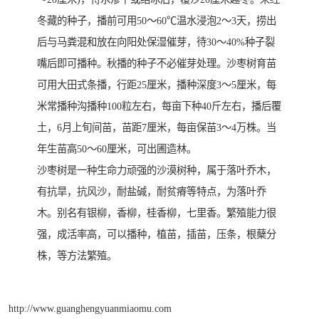
冬藏的种子，播前可用50～60℃温水浸泡2～3天，捞出
后与马粪混和放在向阳处保湿催芽，待30～40%种子裂
嘴后即可播种。秋播的种子不必催芽处理。沙枣树育苗
可用大田式条播，行距25厘米，播种深度3～5厘米，每
米常播种沟播种100粒左右，每亩下种40斤左右，播后覆
土，6月上旬间苗，苗距7厘米，每亩保苗3～4万株。当
年生苗高50～60厘米，可出圃造林。
沙枣树是一种生命力顽强的沙漠树种，属于落叶乔木，
有抗旱，抗风沙，耐盐碱，耐贫瘠等特点，为落叶乔
木。别名有银柳，香柳，桂香柳，七里香。繁殖能力很
强，成活率高，可以播种，植苗，插苗，压条，根蘖分
株，等方法繁殖。
http://www.guanghengyuanmiaomu.com