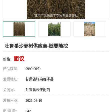
吐鲁番沙枣树供应商-随要随挖
面议
价格：
产品数量：
9999.00个
发货地址：
甘肃省张掖临泽县
关键词：
吐鲁番沙枣树商
发布日期：
2026-08-10
阅 读 量：
642