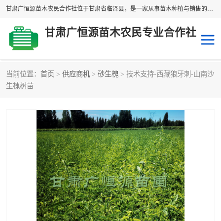
甘肃广恒源苗木农民合作社位于甘肃省临泽县，是一家从事苗木种植与销售的农民合作组织，合作社拥有苗木基地1500多亩，种植苗木品种40多个，年产各类苗木2000多万株。主营：白刺苗、红柳苗、梭梭苗等，我们以“种植一流的苗子，诚信经营”的经营理念，竭诚为每一位客户做优质的服务，欢迎来电咨询！
甘肃广恒源苗木农民专业合作社
当前位置：
首页
>
供应商机
>
砂生槐
> 技术支持-西藏狼牙刺-山南沙
新疆杨
梭梭苗
生槐树苗
圆冠榆
柠条
杜梨
白刺苗
沙枣树
红柳苗
沙棘苗
柽柳苗
砂生槐
四翅滨藜