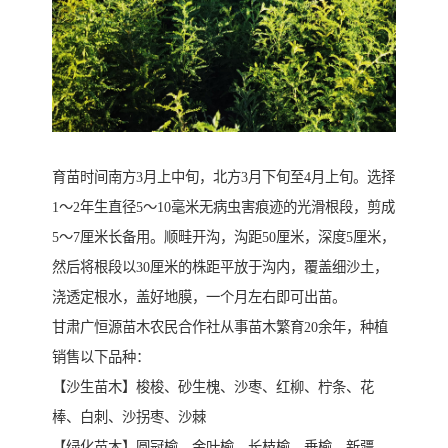
育苗时间南方3月上中旬，北方3月下旬至4月上旬。选择
1～2年生直径5～10毫米无病虫害痕迹的光滑根段，剪成
5～7厘米长备用。顺畦开沟，沟距50厘米，深度5厘米，
然后将根段以30厘米的株距平放于沟内，覆盖细沙土，
浇透定根水，盖好地膜，一个月左右即可出苗。
甘肃广恒源苗木农民合作社从事苗木繁育20余年，种植
销售以下品种：
【沙生苗木】梭梭、砂生槐、沙枣、红柳、柠条、花
棒、白刺、沙拐枣、沙棘
【绿化苗木】圆冠榆、金叶榆、长枝榆、垂榆、新疆