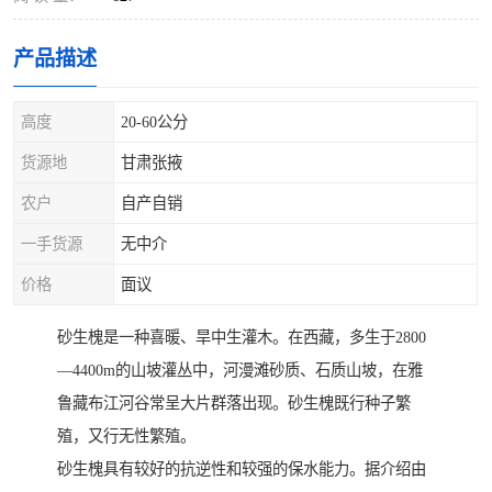
产品描述
高度
20-60公分
货源地
甘肃张掖
农户
自产自销
一手货源
无中介
价格
面议
砂生槐是一种喜暖、旱中生灌木。在西藏，多生于2800
—4400m的山坡灌丛中，河漫滩砂质、石质山坡，在雅
鲁藏布江河谷常呈大片群落出现。砂生槐既行种子繁
殖，又行无性繁殖。
砂生槐具有较好的抗逆性和较强的保水能力。据介绍由