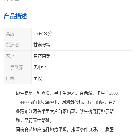
产品描述
高度
20-60公分
货源地
甘肃张掖
农户
自产自销
一手货源
无中介
价格
面议
砂生槐是一种喜暖、旱中生灌木。在西藏，多生于2800
—4400m的山坡灌丛中，河漫滩砂质、石质山坡，在雅
鲁藏布江河谷常呈大片群落出现。砂生槐既行种子繁
殖，又行无性繁殖。
国槐育苗地应选择地势平坦，排灌条件良好，土质肥