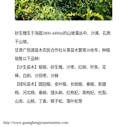
砂生槐生于海拔2800-4400m的山坡灌丛中、沙滩、石质
干山坡。
甘肃广恒源苗木农民合作社从事苗木繁育20余年，种植
销售以下品种：
【沙生苗木】梭梭、砂生槐、沙枣、红柳、柠条、花
棒、白刺、沙拐枣、沙棘
【绿化苗木】圆冠榆、金叶榆、长枝榆、垂榆、新疆
杨、河北杨、垂柳、馒头柳、红枸杞、黑枸杞、杜梨、
山杏、山桃、丁香、樟子松、落叶松等
http://www.guanghengyuanmiaomu.com