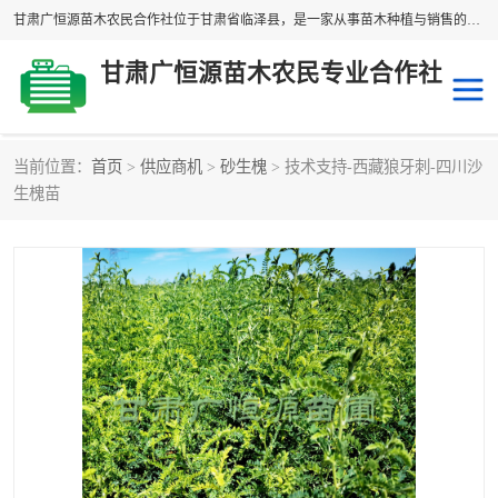
甘肃广恒源苗木农民合作社位于甘肃省临泽县，是一家从事苗木种植与销售的农民合作组织，合作社拥有苗木基地1500多亩，种植苗木品种40多个，年产各类苗木2000多万株。主营：白刺苗、红柳苗、梭梭苗等，我们以“种植一流的苗子，诚信经营”的经营理念，竭诚为每一位客户做优质的服务，欢迎来电咨询！
甘肃广恒源苗木农民专业合作社
当前位置：
首页
>
供应商机
>
砂生槐
> 技术支持-西藏狼牙刺-四川沙
新疆杨
梭梭苗
生槐苗
圆冠榆
柠条
杜梨
白刺苗
沙枣树
红柳苗
沙棘苗
柽柳苗
砂生槐
四翅滨藜