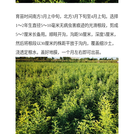
育苗时间南方3月上中旬，北方3月下旬至4月上旬。选择
1～2年生直径5～10毫米无病虫害痕迹的光滑根段，剪成
5～7厘米长备用。顺畦开沟，沟距50厘米，深度5厘米，
然后将根段以30厘米的株距平放于沟内，覆盖细沙土，
浇透定根水，盖好地膜，一个月左右即可出苗。