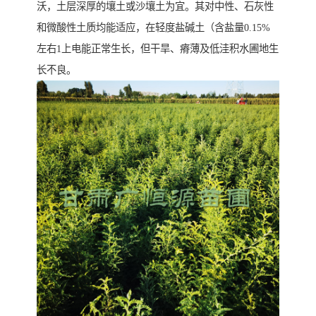
沃，土层深厚的壤土或沙壤土为宜。其对中性、石灰性
和微酸性土质均能适应，在轻度盐碱土（含盐量0.15%
左右1上电能正常生长，但干旱、瘠薄及低洼积水圃地生
长不良。