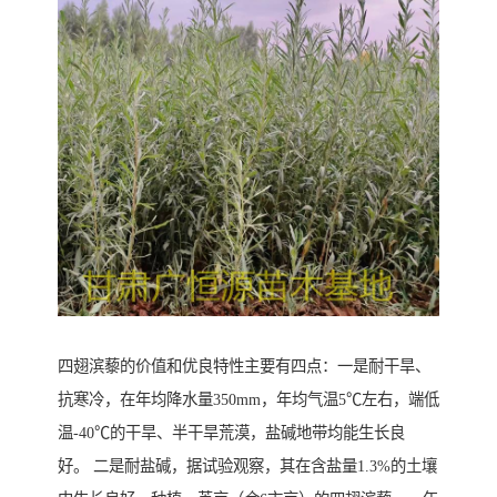
四翅滨藜的价值和优良特性主要有四点：一是耐干旱、
抗寒冷，在年均降水量350mm，年均气温5℃左右，端低
温-40℃的干旱、半干旱荒漠，盐碱地带均能生长良
好。 二是耐盐碱，据试验观察，其在含盐量1.3%的土壤