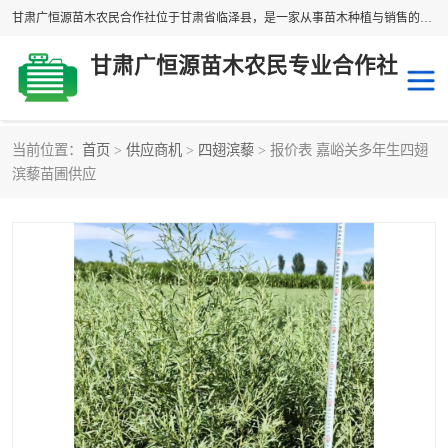
甘肃广恒源苗木农民合作社位于甘肃省临泽县，是一家从事苗木种植与销售的农民合作组织，合作社拥有苗木基地1500多亩，种植苗木品种40多个，年产各类苗木2000多万株。主营：白刺苗、红柳苗、梭梭苗等，我们以“种植一流的苗子，诚信经营”的经营理念，竭诚为每一位客户做优质的服务，欢迎来电咨询！
甘肃广恒源苗木农民专业合作社
当前位置：
首页
>
供应商机
>
四翅滨藜
> 报价表 嘉峪关多年生四翅
新疆杨
梭梭苗
滨藜苗圃供应
圆冠榆
柠条
杜梨
白刺苗
沙枣树
红柳苗
沙棘苗
柽柳苗
砂生槐
四翅滨藜