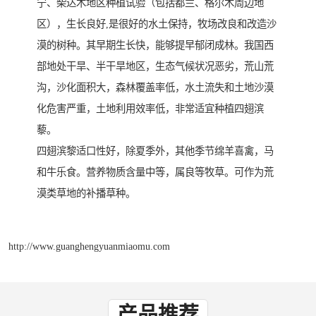
宁、柴达木地区种植试验（包括都兰、格尔木周边地
区），生长良好,是很好的水土保持，牧场改良和改造沙
漠的树种。其早期生长快，能够提早郁闭成林。我国西
部地处干旱、半干旱地区，生态气候状况恶劣，荒山荒
沟，沙化面积大，森林覆盖率低，水土流失和土地沙漠
化危害严重，土地利用效率低，非常适宜种植四翅滨
藜。
四翅滨黎适口性好，除夏季外，其他季节绵羊喜禽，马
和牛乐食。营养物质含量中等，属良等牧草。可作为荒
漠类草地的补播草种。
http://www.guanghengyuanmiaomu.com
产品推荐