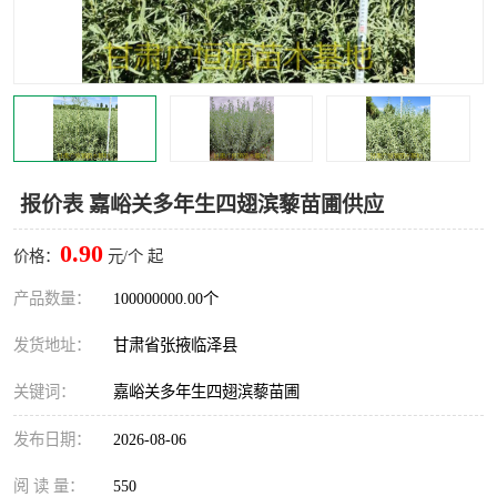
报价表 嘉峪关多年生四翅滨藜苗圃供应
0.90
价格：
元/个 起
产品数量：
100000000.00个
发货地址：
甘肃省张掖临泽县
关键词：
嘉峪关多年生四翅滨藜苗圃
发布日期：
2026-08-06
阅 读 量：
550