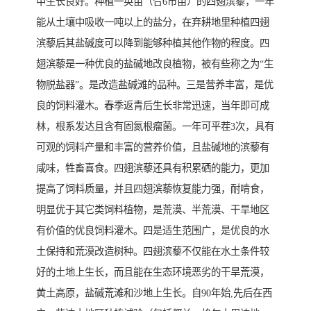
中生长良好。种植一英亩（合6市亩）的四翅滨藜，一年
能从土壤中吸收一吨以上的盐分，在弃耕地里种植四翅
滨藜后其盐碱度可以降到能够种植其他作物的程度。四
翅滨藜是一种优良的盐碱地改良植物，被有些称之为“生
物脱盐器”。是改造盐碱滩的品种。三是营养丰富，是优
良的饲料灌木。春季返青后生长非常迅速，当年即可成
林，根系发达且含有固氮根瘤菌。一年可平茬3次，具有
可观的饲料产量和丰富的营养价值，且盐碱地的滨藜有
咸味，牲畜喜食。四翅滨藜还具有积累硒的能力，更加
提高了饲料质量，并且四翅滨藜恢复能力强，耐啃食，
明显优于其它类饲料植物，是荒漠、半荒漠、干旱地区
有价值的优良饲料灌木。四是适生范围广，是优良的水
土保持和荒漠改造树种。四翅滨藜不仅能在水土条件较
好的土地上生长，而且能在生态环境恶劣的干旱荒漠，
黄土高原，盐碱荒滩和沙地上生长。自90年始,先后在西