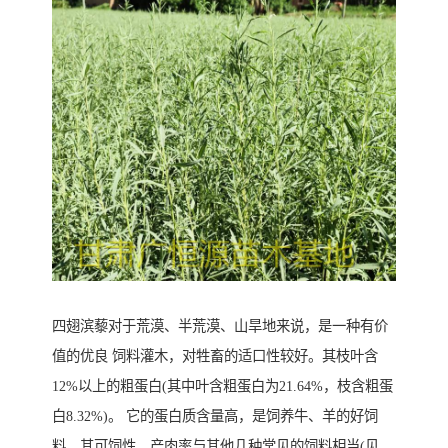
四翅滨藜对于荒漠、半荒漠、山旱地来说，是一种有价
值的优良 饲料灌木，对牲畜的适口性较好。其枝叶含
12%以上的粗蛋白(其中叶含粗蛋白为21.64%，枝含粗蛋
白8.32%)。 它的蛋白质含量高，是饲养牛、羊的好饲
料。其可饲性、产肉率与其他几种常见的饲料相当(见