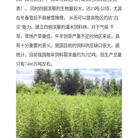
表〕。 同时四翅滨藜的生物量较大，达23吨/公顷，尤其
在冬春雪后不易被雪掩埋， 从而可以提高牧区的抗"白
灾"能力。建立四翅滨藜的灌木饲料林，对于气候 干
旱、草场产草量低、牛羊饲草严重不足的地区来说，具
有十分重要的意义。我国目前的饲料供应缺口很大。据
统计，目前我国每年饲料需求量约为2亿吨，但生产总量
只有7400万吨左右。