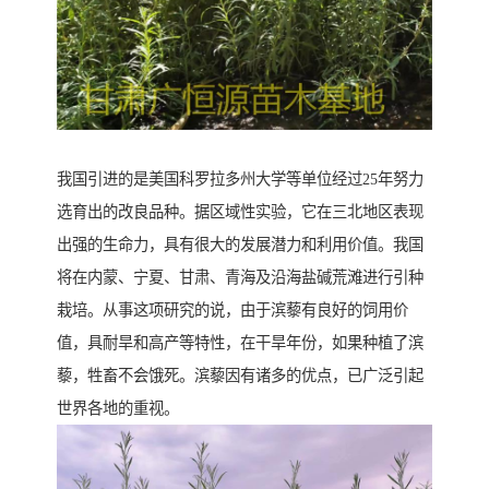
我国引进的是美国科罗拉多州大学等单位经过25年努力
选育出的改良品种。据区域性实验，它在三北地区表现
出强的生命力，具有很大的发展潜力和利用价值。我国
将在内蒙、宁夏、甘肃、青海及沿海盐碱荒滩进行引种
栽培。从事这项研究的说，由于滨藜有良好的饲用价
值，具耐旱和高产等特性，在干旱年份，如果种植了滨
藜，牲畜不会饿死。滨藜因有诸多的优点，已广泛引起
世界各地的重视。