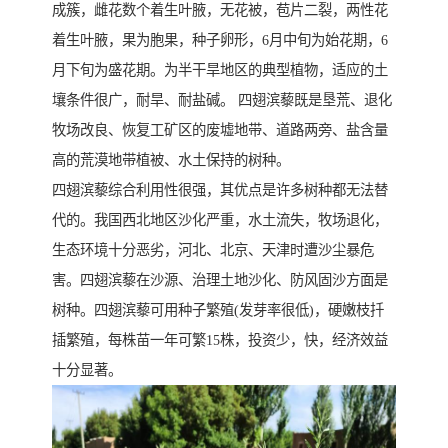
成簇，雌花数个着生叶腋，无花被，苞片二裂，两性花
着生叶腋，果为胞果，种子卵形，6月中旬为始花期，6
月下旬为盛花期。为半干旱地区的典型植物，适应的土
壤条件很广，耐旱、耐盐碱。 四翅滨藜既是垦荒、退化
牧场改良、恢复工矿区的废墟地带、道路两旁、盐含量
高的荒漠地带植被、水土保持的树种。
四翅滨藜综合利用性很强，其优点是许多树种都无法替
代的。我国西北地区沙化严重，水土流失，牧场退化，
生态环境十分恶劣，河北、北京、天津时遭沙尘暴危
害。四翅滨藜在沙源、治理土地沙化、防风固沙方面是
树种。四翅滨藜可用种子繁殖(发芽率很低)，硬嫩枝扦
插繁殖，每株苗一年可繁15株，投资少，快，经济效益
十分显著。