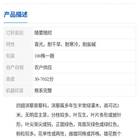
产品描述
订好苗后
随要随挖
特性
喜光，耐干旱、耐寒冷，耐盐碱
包装
100株一捆
自产自销
农户供应
高度
30-70公分
机器挖苗
根系完整
四翅滨藜是藜科，滨藜属多年生半常绿灌木，高可达2
米，无明显主茎，分枝较多，叶互生，叶片条形或披针
形，叶尖渐尖或钝，正面绿色，背面灰绿色或绿红色，
粉粒较多。花单性或两性，雌雄同株或异株。雄花数个