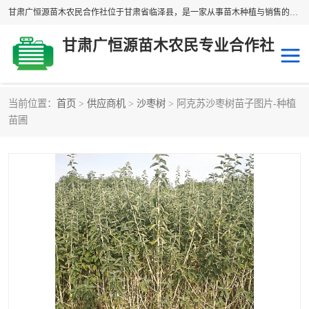
甘肃广恒源苗木农民合作社位于甘肃省临泽县，是一家从事苗木种植与销售的农民合作组织，合作社拥有苗木基地1500多亩，种植苗木品种40多个，年产各类苗木2000多万株。主营：白刺苗、红柳苗、梭梭苗等，我们以“种植一流的苗子，诚信经营”的经营理念，竭诚为每一位客户做优质的服务，欢迎来电咨询！
甘肃广恒源苗木农民专业合作社
当前位置：
首页
>
供应商机
>
沙枣树
> 阿克苏沙枣树苗子图片-种植
新疆杨
梭梭苗
苗圃
圆冠榆
柠条
杜梨
白刺苗
沙枣树
红柳苗
沙棘苗
柽柳苗
砂生槐
四翅滨藜