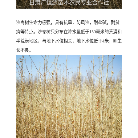
沙枣树生命力极强，具有抗旱，防风沙，耐盐碱，耐贫
瘠等特点。沙枣树只分布在降水量低于150毫米的荒漠和
半荒漠地区，与地下水位相关，地下水位低于4米，则生
长不良。