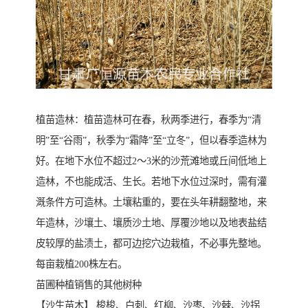
植苗造林：植苗造林可在春，秋两季进行，春季为“清
明”至“谷雨”，秋季为“霜降”至“立冬”，但以春季造林为
好。在地下水位不超过2～3米的沙荒滩地或丘间低地上
造林，不也能成活、生长。若地下水位过深时，需有灌
溉条件方可造林。土壤粘重的，要在头年耕翻整地，来
年造林，沙壤土、壤质沙土地、厚覆沙地以及地表盐结
皮较厚的盐渍土，都可边挖穴边栽植，不必事先整地。
每亩栽植200株左右。
苗圃种植销售的其他树种
【沙生苗木】 梭梭、白刺、红柳、沙枣、沙棘、沙拐