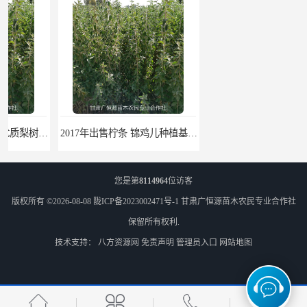
2017年出售柠条 锦鸡儿种植基地 甘肃广恒源苗木基地
2017年出售一年生梭梭树苗 新疆梭梭沙地绿化种植肉苁蓉
您是第
8114964
位访客
版权所有 ©2026-08-08
陇ICP备2023002471号-1
甘肃广恒源苗木农民专业合作社
保留所有权利.
技术支持：
八方资源网
免责声明
管理员入口
网站地图
梭梭苗|梭梭树苗|甘肃梭梭草种植基地|广恒源苗木基地
梭梭树苗|梭梭草|种植肉苁蓉专用梭梭树