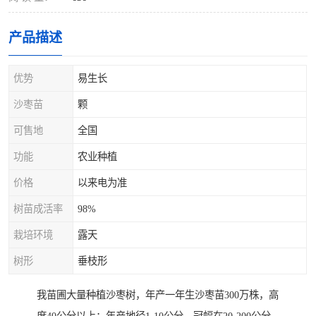
产品描述
优势
易生长
沙枣苗
颗
可售地
全国
功能
农业种植
价格
以来电为准
树苗成活率
98%
栽培环境
露天
树形
垂枝形
我苗圃大量种植沙枣树，年产一年生沙枣苗300万株，高