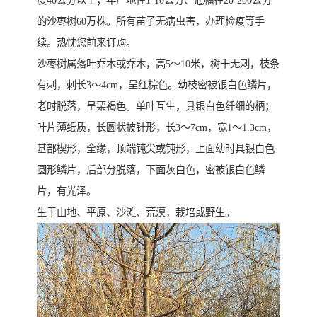
度40公分以上；年产地径1-10公分、冠幅在20-200公分
的沙枣树60万株。所有苗子无病虫害，办理检疫等手
续。热忱您前来订购。
沙枣树属落叶乔木或乔木，高5～10米，树干无刺，枝条
有刺，刺长3～4cm，呈红棕色。幼枝密被银白色鳞片，
老时脱落，呈栗褐色。单叶互生，具银白色纤细的柄；
叶片薄纸质，长圆状披针形，长3～7cm，宽1～1.3cm，
基部楔形，全缘，顶端钝尖或钝形，上面幼时具银白色
圆形鳞片，后部分脱落，下面灰白色，密被银白色鳞
片，有光泽。
生于山地、平原、沙滩、荒漠，栽培或野生。