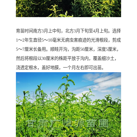
育苗时间南方3月上中旬，北方3月下旬至4月上旬。选择
1～2年生直径5～10毫米无病虫害痕迹的光滑根段，剪成
5～7厘米长备用。顺畦开沟，沟距50厘米，深度5厘米，
然后将根段以30厘米的株距平放于沟内，覆盖细沙土，
浇透定根水，盖好地膜，一个月左右即可出苗。