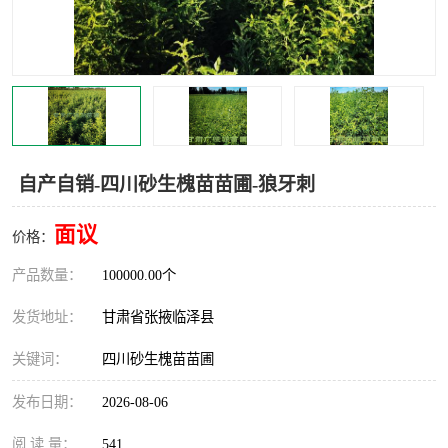
自产自销-四川砂生槐苗苗圃-狼牙刺
面议
价格：
产品数量：
100000.00个
发货地址：
甘肃省张掖临泽县
关键词：
四川砂生槐苗苗圃
发布日期：
2026-08-06
阅 读 量：
541