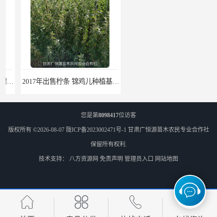
2017年出售柠条 锦鸡儿种植基地 甘肃广恒源苗木基地
2017年出售一年生梭梭树苗 新疆梭梭沙地绿化种植肉苁蓉
您是第
8098417
位访客
版权所有 ©2026-08-07
陇ICP备2023002471号-1
甘肃广恒源苗木农民专业合作社
保留所有权利.
技术支持：
八方资源网
免责声明
管理员入口
网站地图
梭梭苗|梭梭树苗|甘肃梭梭草种植基地|广恒源苗木基地
梭梭树苗|梭梭草|种植肉苁蓉专用梭梭树