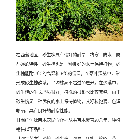
在西藏地区，砂生槐具有较好的耐旱、抗寒、防水、防
盐碱的特性。砂生槐也是一种良好的水土保持植物，砂
生槐能耐29℃的高温和-6℃的低温，在落叶灌丛中，常
形成砂生槐群系，平均株高不超过50厘米。在沙漠中，
砂生槐的生长环境很好，植株的根系也比较完整。由于
砂生槐是一种优良的水土保持植物，其籽粒饱满、色泽
艳丽，具有良好的耐寒性能。
甘肃广恒源苗木农民合作社从事苗木繁育20余年，种植
销售以下品种：
【沙生苗木】梭梭、砂生槐、沙枣、红柳、柠条、花