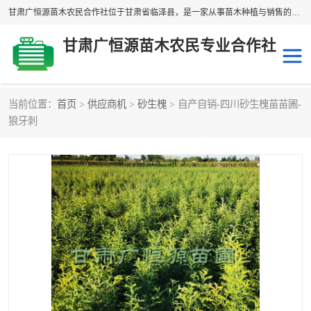
甘肃广恒源苗木农民合作社位于甘肃省临泽县，是一家从事苗木种植与销售的农民合作组织，合作社拥有苗木基地1500多亩，种植苗木品种40多个，年产各类苗木2000多万株。主营：白刺苗、红柳苗、梭梭苗等，我们以“种植一流的苗子，诚信经营”的经营理念，竭诚为每一位客户做优质的服务，欢迎来电咨询！
甘肃广恒源苗木农民专业合作社
当前位置：
首页
>
供应商机
>
砂生槐
> 自产自销-四川砂生槐苗苗圃-
新疆杨
梭梭苗
狼牙刺
圆冠榆
柠条
杜梨
白刺苗
沙枣树
红柳苗
沙棘苗
柽柳苗
砂生槐
四翅滨藜