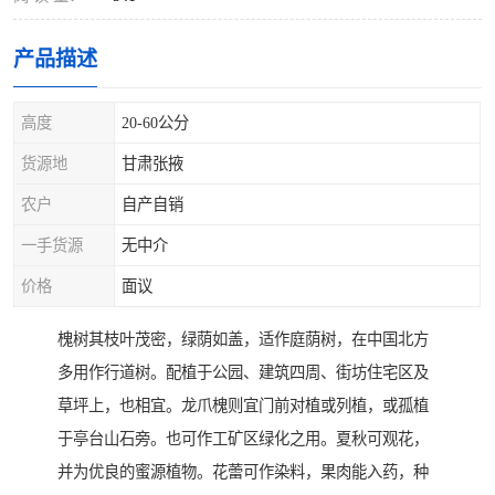
产品描述
高度
20-60公分
货源地
甘肃张掖
农户
自产自销
一手货源
无中介
价格
面议
槐树其枝叶茂密，绿荫如盖，适作庭荫树，在中国北方
多用作行道树。配植于公园、建筑四周、街坊住宅区及
草坪上，也相宜。龙爪槐则宜门前对植或列植，或孤植
于亭台山石旁。也可作工矿区绿化之用。夏秋可观花，
并为优良的蜜源植物。花蕾可作染料，果肉能入药，种