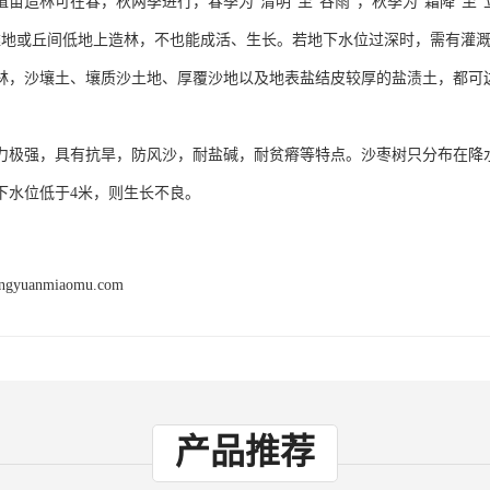
植苗造林可在春，秋两季进行，春季为“清明”至“谷雨”，秋季为“霜降”至
滩地或丘间低地上造林，不也能成活、生长。若地下水位过深时，需有灌
林，沙壤土、壤质沙土地、厚覆沙地以及地表盐结皮较厚的盐渍土，都可边
力极强，具有抗旱，防风沙，耐盐碱，耐贫瘠等特点。沙枣树只分布在降水
下水位低于4米，则生长不良。
engyuanmiaomu.com
产品推荐