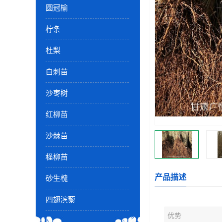
圆冠榆
柠条
杜梨
白刺苗
沙枣树
红柳苗
沙棘苗
柽柳苗
产品描述
砂生槐
四翅滨藜
优势