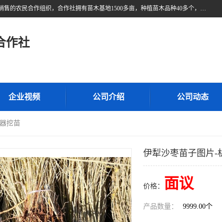
甘肃广恒源苗木农民合作社位于甘肃省临泽县，是一家从事苗木种植与销售的农民合作组织，合作社拥有苗木基地1500多亩，种植苗木品种40多个，年产各类苗木2000多万株。主营：白刺苗、红柳苗、梭梭苗等，我们以“种植一流的苗子，诚信经营”的经营理念，竭诚为每一位客户做优质的服务，欢迎来电咨询！
合作社
企业视频
公司介绍
公司动态
机器挖苗
伊犁沙枣苗子图片-
面议
价格：
产品数量：
9999.00个