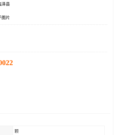
临泽县
子图片
0022
颗