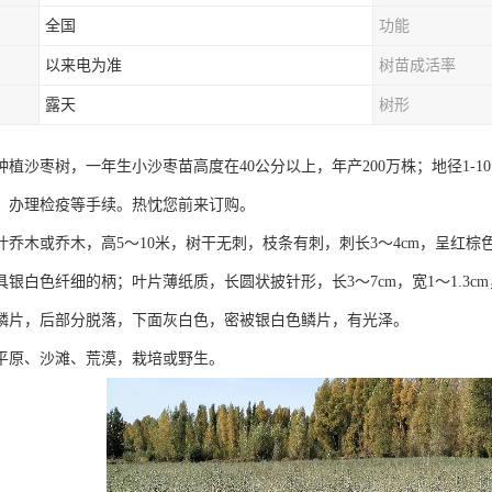
全国
功能
以来电为准
树苗成活率
露天
树形
植沙枣树，一年生小沙枣苗高度在40公分以上，年产200万株；地径1-10
，办理检疫等手续。热忱您前来订购。
叶乔木或乔木，高5～10米，树干无刺，枝条有刺，刺长3～4cm，呈红
具银白色纤细的柄；叶片薄纸质，长圆状披针形，长3～7cm，宽1～1.3
鳞片，后部分脱落，下面灰白色，密被银白色鳞片，有光泽。
平原、沙滩、荒漠，栽培或野生。