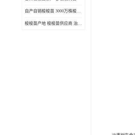
自产自销梭梭苗 3000万株梭梭种苗供应 办理检疫全国发货
梭梭苗产地 梭梭苗供应商 治沙造林梭梭种苗 自产自销