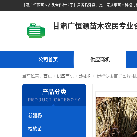
甘肃广恒源苗木农民专业
公司首页
供应商机
当前位置：
首页
>
供应商机
>
沙枣树
> 伊犁沙枣苗子图片-
产品分类
新疆杨
梭梭苗