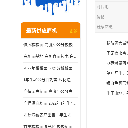
可售地
价格
栽培环境
最新供应商机
更多
我苗圃大量种
供应梭梭苗 高度50公分梭梭种苗基地 一手货源无中介
子无病虫害
白刺苗基地 白刺育苗技术 白刺苗产地
沙枣树属落
2022年梭梭苗 50公分梭梭苗产地 沙漠绿化梭梭苗基地 提供技术
单叶互生，
1年生40公分白刺苗 绿化造林白刺树苗
银白色圆形
广恒源白刺苗 高度40公分白刺树苗
生于山地、
广恒源白刺苗 2022年1年生40公分白刺树苗
四翅滨藜农户出售一年生四翅滨藜各种规格四翅滨黎产地货源
甘肃梭梭苗原产地 梭梭树苗种植技术 梭梭种苗基地