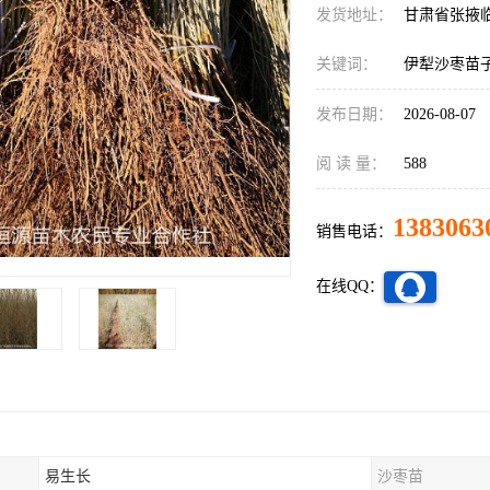
发货地址：
甘肃省张掖
关键词：
伊犁沙枣苗
发布日期：
2026-08-07
阅 读 量：
588
1383063
销售电话：
在线QQ：
易生长
沙枣苗