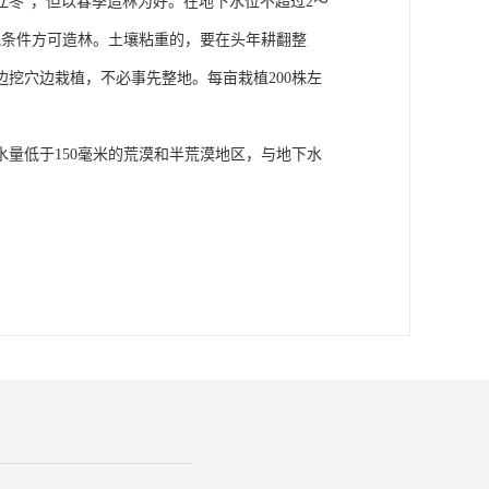
“立冬”，但以春季造林为好。在地下水位不超过2～
溉条件方可造林。土壤粘重的，要在头年耕翻整
挖穴边栽植，不必事先整地。每亩栽植200株左
量低于150毫米的荒漠和半荒漠地区，与地下水