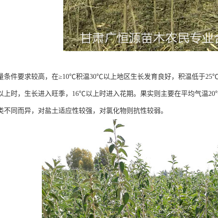
量条件要求较高，在≥10℃积温30℃以上地区生长发育良好，积温低于2
℃以上时，生长进入旺季，16℃以上时进入花期。果实则主要在平均气温2
类不同而异，对盐土适应性较强，对氯化物则抗性较弱。