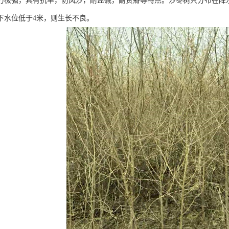
力极强，具有抗旱，防风沙，耐盐碱，耐贫瘠等特点。沙枣树只分布在降水
下水位低于4米，则生长不良。