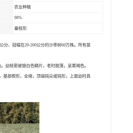
农业种植
98%
垂枝形
公分、冠幅在20-200公分的沙枣树60万株。所有苗
棕色。幼枝密被银白色鳞片，老时脱落，呈栗褐色。
cm，基部楔形，全缘，顶端钝尖或钝形，上面幼时具