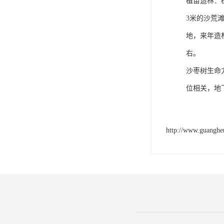
植苗造林：
3米的沙荒
地，来年造
右。
沙枣树生命
位相关，地
http://www.guangh