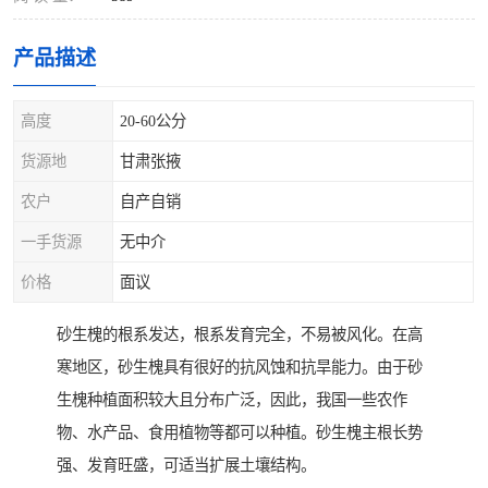
产品描述
高度
20-60公分
货源地
甘肃张掖
农户
自产自销
一手货源
无中介
价格
面议
砂生槐的根系发达，根系发育完全，不易被风化。在高
寒地区，砂生槐具有很好的抗风蚀和抗旱能力。由于砂
生槐种植面积较大且分布广泛，因此，我国一些农作
物、水产品、食用植物等都可以种植。砂生槐主根长势
强、发育旺盛，可适当扩展土壤结构。