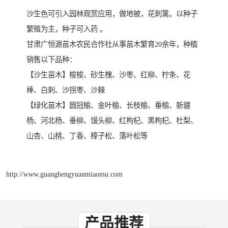
沙生色可引入园林观赏应用，做地被，花刺篱。以种子
繁殖为主，种子可入药 。
甘肃广恒源苗木农民合作社从事苗木繁育20余年，种植
销售以下品种：
【沙生苗木】梭梭、砂生槐、沙枣、红柳、柠条、花
棒、白刺、沙拐枣、沙棘
【绿化苗木】圆冠榆、金叶榆、长枝榆、垂榆、新疆
杨、河北杨、垂柳、馒头柳、红枸杞、黑枸杞、杜梨、
山杏、山桃、丁香、樟子松、落叶松等
http://www.guanghengyuanmiaomu.com
产品推荐