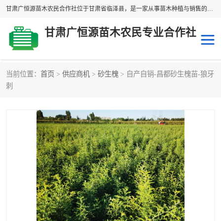
甘肃广恒源苗木农民合作社位于甘肃省临泽县，是一家从事苗木种植与销售的农民合作组织，合作社拥有苗木基地1500多亩，种植苗木品种40多个，年产各类苗木2000多万株。主营：白刺苗、红柳苗、梭梭苗等，我们以“种植一流的苗子，诚信经营”的经营理念，竭诚为每一位客户做优质的服务，欢迎来电咨询！
甘肃广恒源苗木农民专业合作社
当前位置：
首页
>
供应商机
>
砂生槐
> 自产自销-昌都砂生槐苗-狼牙
新疆杨
梭梭苗
刺
圆冠榆
柠条
杜梨
白刺苗
沙枣树
红柳苗
沙棘苗
柽柳苗
砂生槐
四翅滨藜