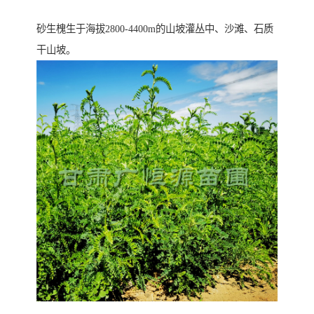
砂生槐生于海拔2800-4400m的山坡灌丛中、沙滩、石质
干山坡。