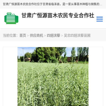
甘肃广恒源苗木农民合作社位于甘肃省临泽县，是一家从事苗木种植与销售的农民合作组织，合作社拥有苗木基地1500多亩，种植苗木品种40多个，年产各类苗木2000多万株。主营：白刺苗、红柳苗、梭梭苗等，我们以“种植一流的苗子，诚信经营”的经营理念，竭诚为每一位客户做优质的服务，欢迎来电咨询！
甘肃广恒源苗木农民专业合作社
当前位置：
首页
>
供应商机
>
四翅滨藜
> 吴忠四翅滨藜苗圃
新疆杨
梭梭苗
圆冠榆
柠条
杜梨
白刺苗
沙枣树
红柳苗
沙棘苗
柽柳苗
砂生槐
四翅滨藜