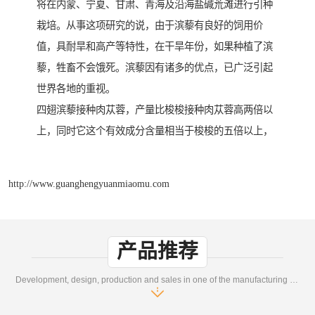
将在内蒙、宁夏、甘肃、青海及沿海盐碱荒滩进行引种
栽培。从事这项研究的说，由于滨藜有良好的饲用价
值，具耐旱和高产等特性，在干旱年份，如果种植了滨
藜，牲畜不会饿死。滨藜因有诸多的优点，已广泛引起
世界各地的重视。
四翅滨藜接种肉苁蓉，产量比梭梭接种肉苁蓉高两倍以
上，同时它这个有效成分含量相当于梭梭的五倍以上，
http://www.guanghengyuanmiaomu.com
产品推荐
Development, design, production and sales in one of the manufacturing enterprises