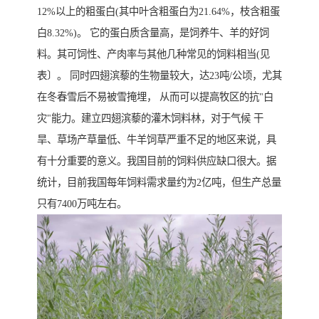
12%以上的粗蛋白(其中叶含粗蛋白为21.64%，枝含粗蛋
白8.32%)。 它的蛋白质含量高，是饲养牛、羊的好饲
料。其可饲性、产肉率与其他几种常见的饲料相当(见
表〕。 同时四翅滨藜的生物量较大，达23吨/公顷，尤其
在冬春雪后不易被雪掩埋， 从而可以提高牧区的抗"白
灾"能力。建立四翅滨藜的灌木饲料林，对于气候 干
旱、草场产草量低、牛羊饲草严重不足的地区来说，具
有十分重要的意义。我国目前的饲料供应缺口很大。据
统计，目前我国每年饲料需求量约为2亿吨，但生产总量
只有7400万吨左右。