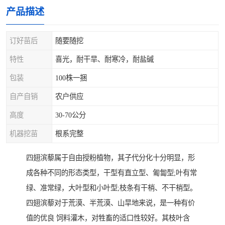
产品描述
订好苗后
随要随挖
特性
喜光，耐干旱、耐寒冷，耐盐碱
包装
100株一捆
自产自销
农户供应
高度
30-70公分
机器挖苗
根系完整
四翅滨藜属于自由授粉植物，其子代分化十分明显，形
成各种不同的形态类型，干型有直立型、匍匐型;叶有常
绿、准常绿，大叶型和小叶型;枝条有干梢、不干梢型。
四翅滨藜对于荒漠、半荒漠、山旱地来说，是一种有价
值的优良 饲料灌木，对牲畜的适口性较好。其枝叶含