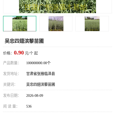
吴忠四翅滨藜苗圃
0.90
价格：
元/个 起
产品数量：
100000000.00个
发货地址：
甘肃省张掖临泽县
关键词：
吴忠四翅滨藜苗圃
发布日期：
2026-08-09
阅 读 量：
536