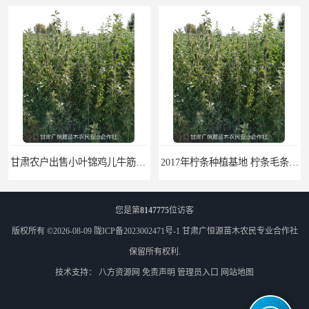
甘肃农户出售小叶锦鸡儿牛筋条毛条白柠条 一年生柠条
2017年柠条种植基地 柠条毛条种植方法 柠条树苗供应基地
您是第
8147775
位访客
版权所有 ©2026-08-09
陇ICP备2023002471号-1
甘肃广恒源苗木农民专业合作社
保留所有权利.
技术支持：
八方资源网
免责声明
管理员入口
网站地图