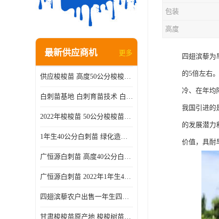
包装
高度
最新供应商机
更多
四翅滨藜为
的5倍左右
供应梭梭苗 高度50公分梭梭种苗基地 一手货源无中介
冷、在年均降
白刺苗基地 白刺育苗技术 白刺苗产地
我国引进的
2022年梭梭苗 50公分梭梭苗产地 沙漠绿化梭梭苗基地 提供技术
的发展潜力
1年生40公分白刺苗 绿化造林白刺树苗
价值，具耐
广恒源白刺苗 高度40公分白刺树苗
广恒源白刺苗 2022年1年生40公分白刺树苗
四翅滨藜农户出售一年生四翅滨藜各种规格四翅滨黎产地货源
甘肃梭梭苗原产地 梭梭树苗种植技术 梭梭种苗基地