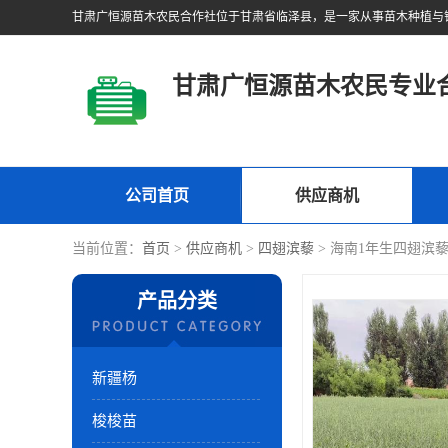
甘肃广恒源苗木农民专业
公司首页
供应商机
当前位置：
首页
>
供应商机
>
四翅滨藜
> 海南1年生四翅滨
产品分类
新疆杨
梭梭苗