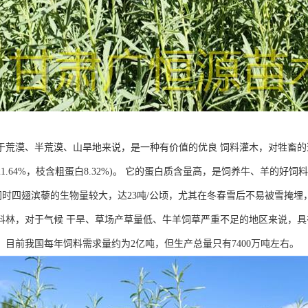
于荒漠、半荒漠、山旱地来说，是一种有价值的优良 饲料灌木，对牲畜的适
1.64%，枝含粗蛋白8.32%)。 它的蛋白质含量高，是饲养牛、羊的
 同时四翅滨藜的生物量较大，达23吨/公顷，尤其在冬春雪后不易被雪掩埋
料林，对于气候 干旱、草场产草量低、牛羊饲草严重不足的地区来说，
，目前我国每年饲料需求量约为2亿吨，但生产总量只有7400万吨左右。