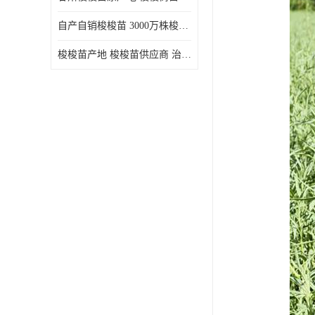
自产自销梭梭苗 3000万株梭梭种苗供应 办理检疫全国发货
梭梭苗产地 梭梭苗供应商 治沙造林梭梭种苗 自产自销