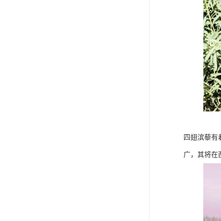
四翅滨藜有
广，其将在