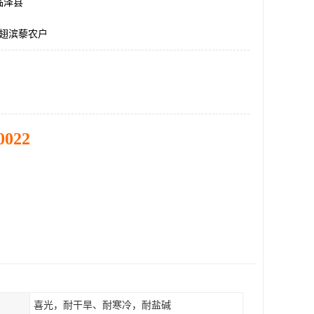
临泽县
四翅滨藜农户
0022
喜光，耐干旱、耐寒冷，耐盐碱