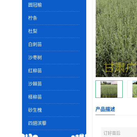
圆冠榆
柠条
杜梨
白刺苗
沙枣树
红柳苗
沙棘苗
柽柳苗
产品描述
砂生槐
四翅滨藜
订好苗后