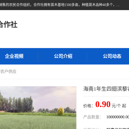
甘肃广恒源苗木农民合作社位于甘肃省临泽县，是一家从事苗木种植与销售的农民合作组织，合作社拥有苗木基地1500多亩，种植苗木品种40多个，年产各类苗木2000多万株。主营：白刺苗、红柳苗、梭梭苗等，我们以“种植一流的苗子，诚信经营”的经营理念，竭诚为每一位客户做优质的服务，欢迎来电咨询！
合作社
企业视频
公司介绍
公司动态
藜农户供应
海南1年生四翅滨藜
0.90
价格：
元/个 起
产品数量：
100000000.