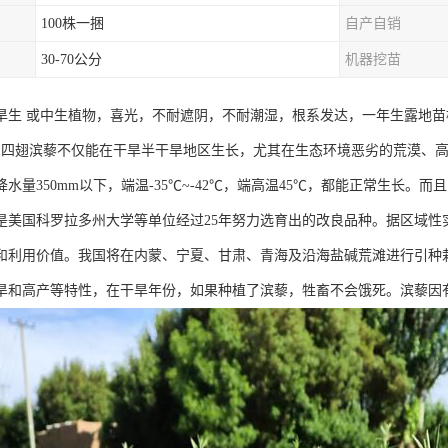
100株一捆
自产自销
30-70公分
机器挖苗
旱生 或中生植物，喜光，不耐遮阴，不耐潮湿，根系发达，一年生露地苗根深
。四翅滨藜不仅能在干旱半干旱地区生长，尤其在生态环境恶劣的荒漠、
水量350mm以下，端温-35℃~-42℃，端高温45℃，都能正常生长。而
是美国科罗拉多州大学等单位经过25年努力选育出的改良品种。据区域性
和利用价值。我国将在内蒙、宁夏、甘肃、青海及沿海盐碱荒滩进行引种
旱和高产等特性，在干旱年份，如果种植了滨藜，牲畜不会饿死。滨藜因