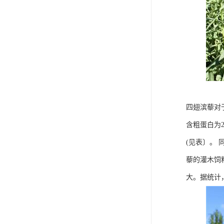
四翅滨藜对
含粗蛋白为2
(见表〕。
藜的灌木饲
大。据统计