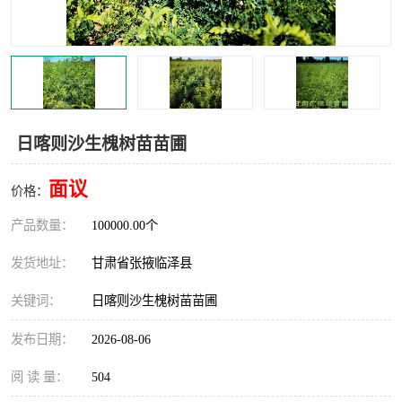
日喀则沙生槐树苗苗圃
面议
价格：
产品数量：
100000.00个
发货地址：
甘肃省张掖临泽县
关键词：
日喀则沙生槐树苗苗圃
发布日期：
2026-08-06
阅 读 量：
504