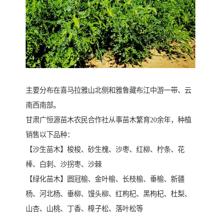
主要分布在喜马拉雅山北侧和雅鲁藏布江中游一带、云
南西南部。
甘肃广恒源苗木农民合作社从事苗木繁育20余年，种植
销售以下品种：
【沙生苗木】梭梭、砂生槐、沙枣、红柳、柠条、花
棒、白刺、沙拐枣、沙棘
【绿化苗木】圆冠榆、金叶榆、长枝榆、垂榆、新疆
杨、河北杨、垂柳、馒头柳、红枸杞、黑枸杞、杜梨、
山杏、山桃、丁香、樟子松、落叶松等