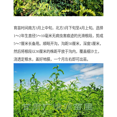
育苗时间南方3月上中旬，北方3月下旬至4月上旬。选择
1～2年生直径5～10毫米无病虫害痕迹的光滑根段，剪成
5～7厘米长备用。顺畦开沟，沟距50厘米，深度5厘米，
然后将根段以30厘米的株距平放于沟内，覆盖细沙土，
浇透定根水，盖好地膜，一个月左右即可出苗。