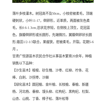
落叶多枝灌木。树冠高不及50cm，小枝密被柔毛，顶端
硬刺状，小叶11-17，倒卵形，近革质，两面被灰色柔
毛，长0.6-1.3cm;总状花序短，在侧枝上顶生，花冠蓝
色，旗瓣倒卵形或长圆形，先端微凹，翼瓣倒卵状长圆
形;雄蕊1/2-1/3联合，果瘦狭，密被柔毛，开裂。花期5-6
月 。
甘肃广恒源苗木农民合作社从事苗木繁育20余年，种植
销售以下品种：
【沙生苗木】梭梭、砂生槐、沙枣、红柳、柠条、花
棒、白刺、沙拐枣、沙棘
【绿化苗木】圆冠榆、金叶榆、长枝榆、垂榆、新疆
杨、河北杨、垂柳、馒头柳、红枸杞、黑枸杞、杜梨、
山杏、山桃、丁香、樟子松、落叶松等