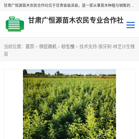
甘肃广恒源苗木农民合作社位于甘肃省临泽县，是一家从事苗木种植与销售的农民合作组织，合作社拥有苗木基地1500多亩，种植苗木品种40多个，年产各类苗木2000多万株。主营：白刺苗、红柳苗、梭梭苗等，我们以“种植一流的苗子，诚信经营”的经营理念，竭诚为每一位客户做优质的服务，欢迎来电咨询！
甘肃广恒源苗木农民专业合作社
当前位置：
首页
>
供应商机
>
砂生槐
> 技术支持-狼牙刺-林芝沙生槐
新疆杨
梭梭苗
苗
圆冠榆
柠条
杜梨
白刺苗
沙枣树
红柳苗
沙棘苗
柽柳苗
砂生槐
四翅滨藜