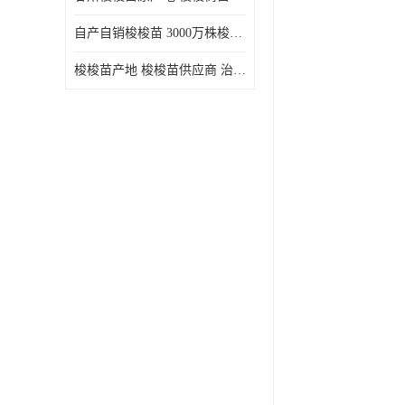
自产自销梭梭苗 3000万株梭梭种苗供应 办理检疫全国发货
梭梭苗产地 梭梭苗供应商 治沙造林梭梭种苗 自产自销