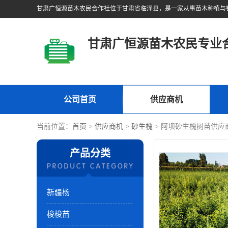
甘肃广恒源苗木农民专业
公司首页
供应商机
当前位置：
首页
>
供应商机
>
砂生槐
> 阿坝砂生槐树苗供应
产品分类
新疆杨
梭梭苗