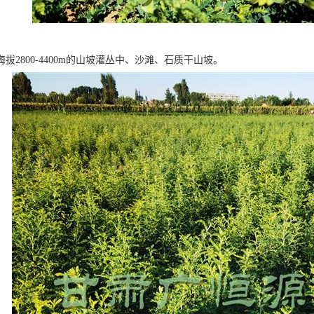
拔2800-4400m的山坡灌丛中、沙滩、石质干山坡。