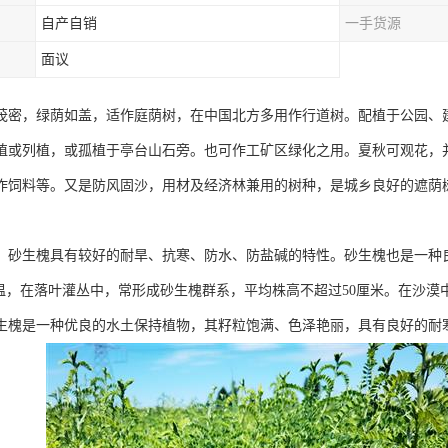
自产自销
一手货源
面议
茂密，绿荫如盖，适作庭荫树，在中国北方多用作行道树。配植于公园、
植或列植，或孤植于亭台山石旁。也可作工矿区绿化之用。夏秋可观花，
作饲料等。又是防风固沙，用材及经济林兼用的树种，是城乡良好的遮荫
，砂生槐具有较好的耐旱、抗寒、防水、防盐碱的特性。砂生槐也是一种良
低温，在落叶灌丛中，常形成砂生槐群系，平均株高不超过50厘米。在沙
生槐是一种优良的水土保持植物，其籽粒饱满、色泽艳丽，具有良好的耐