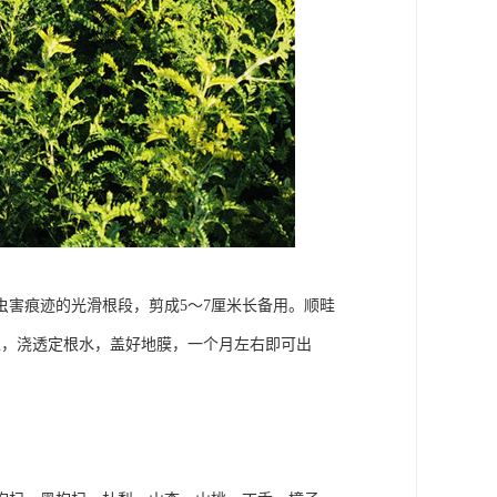
病虫害痕迹的光滑根段，剪成5～7厘米长备用。顺畦
土，浇透定根水，盖好地膜，一个月左右即可出