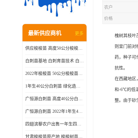
农户
价格
最新供应商机
更多
槐树其枝叶
则宜门前对
供应梭梭苗 高度50公分梭梭种苗基地 一手货源无中介
药，种子可
白刺苗基地 白刺育苗技术 白刺苗产地
抗性。
2022年梭梭苗 50公分梭梭苗产地 沙漠绿化梭梭苗基地 提供技术
在西藏地区
1年生40公分白刺苗 绿化造林白刺树苗
和-6℃的
广恒源白刺苗 高度40公分白刺树苗
整。由于砂
广恒源白刺苗 2022年1年生40公分白刺树苗
四翅滨藜农户出售一年生四翅滨藜各种规格四翅滨黎产地货源
甘肃梭梭苗原产地 梭梭树苗种植技术 梭梭种苗基地