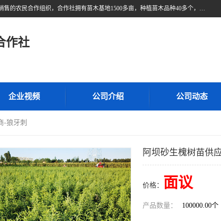
甘肃广恒源苗木农民合作社位于甘肃省临泽县，是一家从事苗木种植与销售的农民合作组织，合作社拥有苗木基地1500多亩，种植苗木品种40多个，年产各类苗木2000多万株。主营：白刺苗、红柳苗、梭梭苗等，我们以“种植一流的苗子，诚信经营”的经营理念，竭诚为每一位客户做优质的服务，欢迎来电咨询！
合作社
企业视频
公司介绍
公司动态
商-狼牙刺
阿坝砂生槐树苗供应
面议
价格：
产品数量：
100000.00个