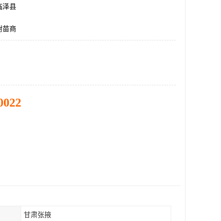
临泽县
树苗商
0022
甘肃张掖