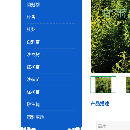
圆冠榆
柠条
杜梨
白刺苗
沙枣树
红柳苗
沙棘苗
柽柳苗
产品描述
砂生槐
四翅滨藜
高度