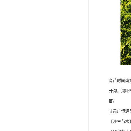
育苗时间南
开沟，沟距
苗。
甘肃广恒源
【沙生苗木