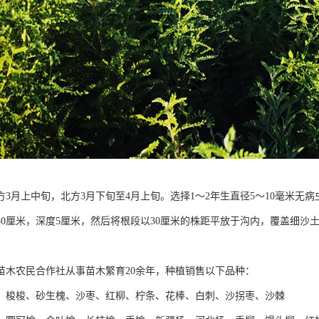
方3月上中旬，北方3月下旬至4月上旬。选择1～2年生直径5～10毫米无
50厘米，深度5厘米，然后将根段以30厘米的株距平放于沟内，覆盖细沙
苗木农民合作社从事苗木繁育20余年，种植销售以下品种：
】梭梭、砂生槐、沙枣、红柳、柠条、花棒、白刺、沙拐枣、沙棘