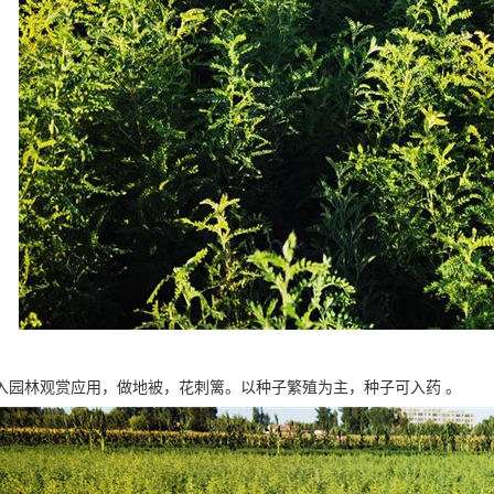
入园林观赏应用，做地被，花刺篱。以种子繁殖为主，种子可入药 。