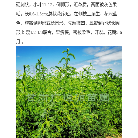
硬刺状，小叶11-17，倒卵形，近革质，两面被灰色柔
毛，长0.6-1.3cm;总状花序短，在侧枝上顶生，花冠蓝
色，旗瓣倒卵形或长圆形，先端微凹，翼瓣倒卵状长圆
形;雄蕊1/2-1/3联合，果瘦狭，密被柔毛，开裂。花期5-6
月 。