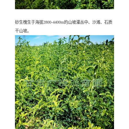
砂生槐生于海拔2800-4400m的山坡灌丛中、沙滩、石质
干山坡。