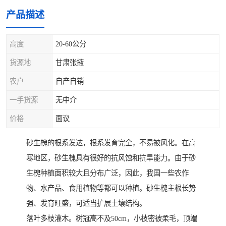
产品描述
高度
20-60公分
货源地
甘肃张掖
农户
自产自销
一手货源
无中介
价格
面议
砂生槐的根系发达，根系发育完全，不易被风化。在高
寒地区，砂生槐具有很好的抗风蚀和抗旱能力。由于砂
生槐种植面积较大且分布广泛，因此，我国一些农作
物、水产品、食用植物等都可以种植。砂生槐主根长势
强、发育旺盛，可适当扩展土壤结构。
落叶多枝灌木。树冠高不及50cm，小枝密被柔毛，顶端