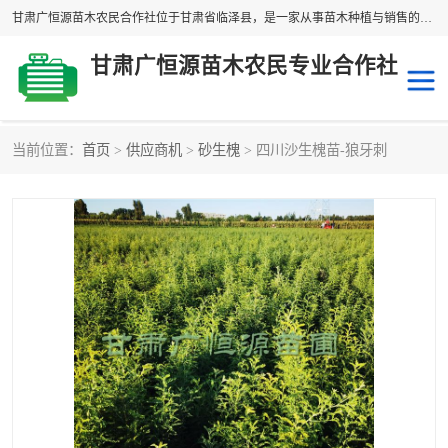
甘肃广恒源苗木农民合作社位于甘肃省临泽县，是一家从事苗木种植与销售的农民合作组织，合作社拥有苗木基地1500多亩，种植苗木品种40多个，年产各类苗木2000多万株。主营：白刺苗、红柳苗、梭梭苗等，我们以“种植一流的苗子，诚信经营”的经营理念，竭诚为每一位客户做优质的服务，欢迎来电咨询！
甘肃广恒源苗木农民专业合作社
当前位置：
首页
>
供应商机
>
砂生槐
> 四川沙生槐苗-狼牙刺
新疆杨
梭梭苗
圆冠榆
柠条
杜梨
白刺苗
沙枣树
红柳苗
沙棘苗
柽柳苗
砂生槐
四翅滨藜