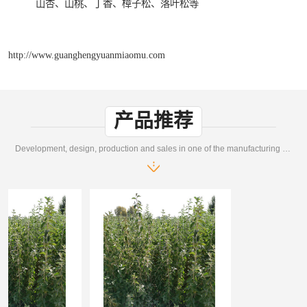
山杏、山桃、丁香、樟子松、落叶松等
http://www.guanghengyuanmiaomu.com
产品推荐
Development, design, production and sales in one of the manufacturing enterprises