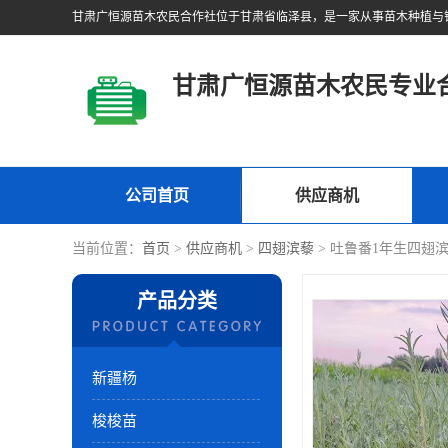
甘肃广恒源苗木农民专业
公司首页
供应商机
当前位置：
首页
>
供应商机
>
四翅滨藜
> 吐鲁番1年生四翅
产品分类
新疆杨
梭梭苗