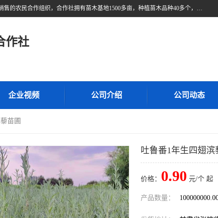
甘肃广恒源苗木农民合作社位于甘肃省临泽县，是一家从事苗木种植与销售的农民合作组织，合作社拥有苗木基地1500多亩，种植苗木品种40多个，年产各类苗木2000多万株。主营：白刺苗、红柳苗、梭梭苗等，我们以“种植一流的苗子，诚信经营”的经营理念，竭诚为每一位客户做优质的服务，欢迎来电咨询！
合作社
企业视频
公司介绍
公司动态
滨藜苗圃
吐鲁番1年生四翅滨
0.90
价格：
元/个 起
产品数量：
100000000.