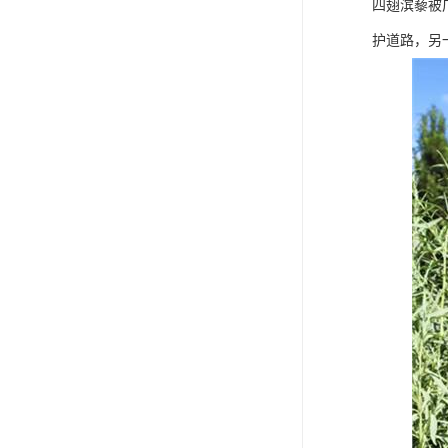
四翅滨藜被
护道路，另