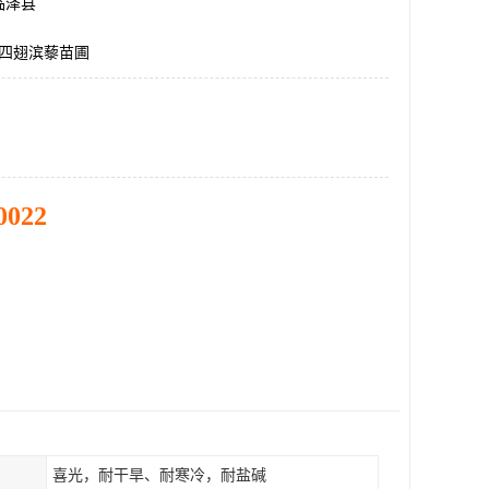
临泽县
生四翅滨藜苗圃
0022
喜光，耐干旱、耐寒冷，耐盐碱