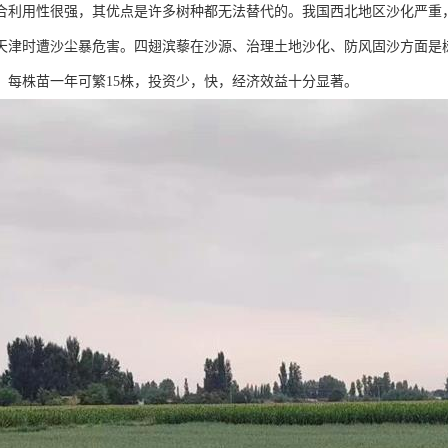
合利用性很强，其优点是许多树种都无法替代的。我国西北地区沙化严重
天津时遭沙尘暴危害。四翅滨藜在沙源、治理土地沙化、防风固沙方面是树
，每株苗一年可繁15株，投资少，快，经济效益十分显著。