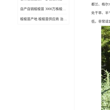
都兰、格尔
自产自销梭梭苗 3000万株梭梭种苗供应 办理检疫全国发货
处干旱、半
梭梭苗产地 梭梭苗供应商 治沙造林梭梭种苗 自产自销
低，非常适