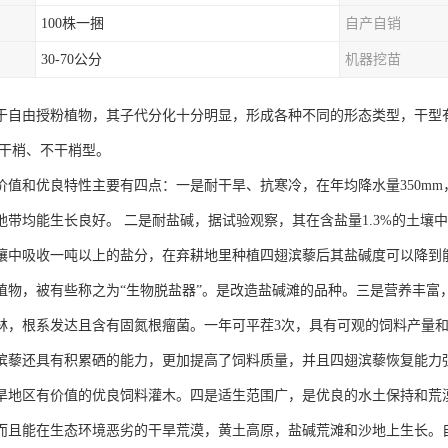
100株一捆
自产自销
30-70公分
机器挖苗
于自由授粉植物，其子代分化十分明显，形成各种不同的形态类型，干型
有干梢、不干梢型。
价值和优良特性主要有四点：一是耐干旱、抗寒冷，在年均降水量350mm，
地带均能生长良好。 二是耐盐碱，据试验观察，其在含盐量1.3%的土壤
壤中吸收一吨以上的盐分，在弃耕地里种植四翅滨藜后其盐碱度可以降到
植物，被有些称之为“生物脱盐器”。是改造盐碱滩的品种。三是营养丰富
林，根系发达且含有固氮根瘤菌。一年可平茬3次，具有可观的饲料产量
滨藜还具有积累硒的能力，更加提高了饲料质量，并且四翅滨藜恢复能力
旱地区有价值的优良饲料灌木。四是适生范围广，是优良的水土保持和荒
而且能在生态环境恶劣的干旱荒漠，黄土高原，盐碱荒滩和沙地上生长。自