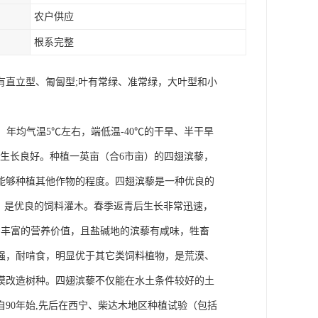
农户供应
根系完整
有直立型、匍匐型;叶有常绿、准常绿，大叶型和小
年均气温5℃左右，端低温-40℃的干旱、半干旱
中生长良好。种植一英亩（合6市亩）的四翅滨藜，
能够种植其他作物的程度。四翅滨藜是一种优良的
，是优良的饲料灌木。春季返青后生长非常迅速，
和丰富的营养价值，且盐碱地的滨藜有咸味，牲畜
强，耐啃食，明显优于其它类饲料植物，是荒漠、
漠改造树种。四翅滨藜不仅能在水土条件较好的土
90年始,先后在西宁、柴达木地区种植试验（包括