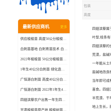
包装
高度
最新供应商机
更多
四翅滨藜属
叶型;枝条
供应梭梭苗 高度50公分梭梭种苗基地 一手货源无中介
四翅滨藜的
白刺苗基地 白刺育苗技术 白刺苗产地
荒漠，盐碱
2022年梭梭苗 50公分梭梭苗产地 沙漠绿化梭梭苗基地 提供技术
一年能从土
1年生40公分白刺苗 绿化造林白刺树苗
盐碱地改良
广恒源白刺苗 高度40公分白刺树苗
当年即可成
喜食。四翅
广恒源白刺苗 2022年1年生40公分白刺树苗
半荒漠、干
四翅滨藜农户出售一年生四翅滨藜各种规格四翅滨黎产地货源
地上生长，
甘肃梭梭苗原产地 梭梭树苗种植技术 梭梭种苗基地