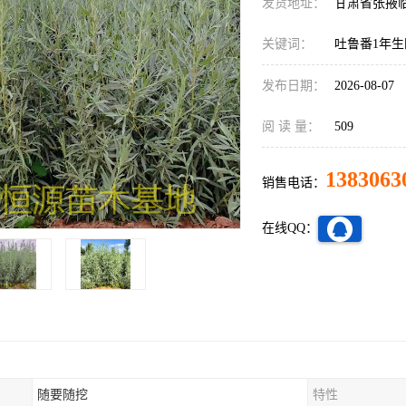
发货地址：
甘肃省张掖
关键词：
吐鲁番1年
发布日期：
2026-08-07
阅 读 量：
509
1383063
销售电话：
在线QQ：
随要随挖
特性