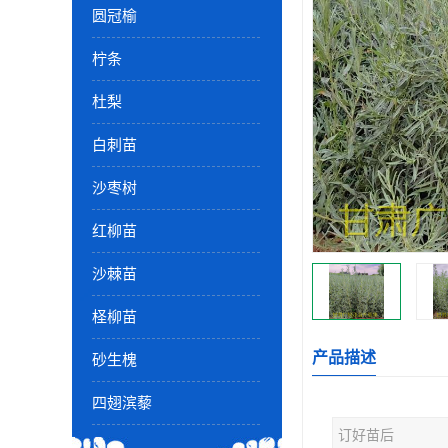
圆冠榆
柠条
杜梨
白刺苗
沙枣树
红柳苗
沙棘苗
柽柳苗
产品描述
砂生槐
四翅滨藜
订好苗后