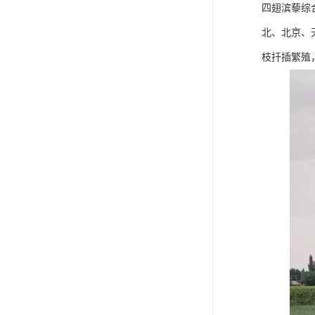
四翅滨藜综
北、北京、
枝扦插繁殖