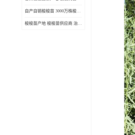
自产自销梭梭苗 3000万株梭梭种苗供应 办理检疫全国发货
梭梭苗产地 梭梭苗供应商 治沙造林梭梭种苗 自产自销