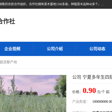
甘肃广恒源苗木农民合作社位于甘肃省临泽县，是一家从事苗木种植与销售的农民合作组织，合作社拥有苗木基地1500多亩，种植苗木品种40多个，年产各类苗木2000多万株。主营：白刺苗、红柳苗、梭梭苗等，我们以“种植一流的苗子，诚信经营”的经营理念，竭诚为每一位客户做优质的服务，欢迎来电咨询！
合作社
企业视频
公司介绍
公司动态
四翅滨藜产地
公司 宁夏多年生四
0.90
价格：
元/个 起
产品数量：
100000000.