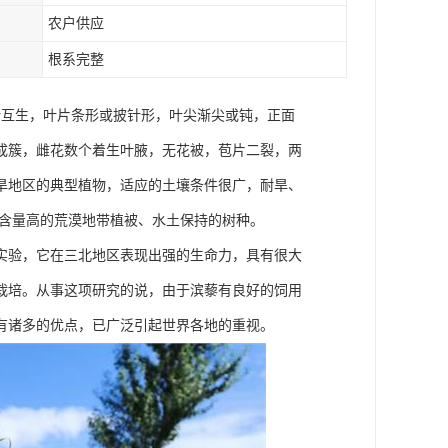
农户供应
根系完整
叶互生，叶片条形或披针形，叶尖渐尖或钝，正面
成簇，雌花数个着生叶腋，无花被，苞片二裂，两
旱地区的典型植物，适应的土壤条件很广，耐旱、
盐含量高的荒漠地带植被、水土保持的树种。
实验，它在三北地区表现出强的生命力，具有很大
栽培。从事这项研究的说，由于滨藜有良好的饲用
有诸多的优点，已广泛引起世界各地的重视。