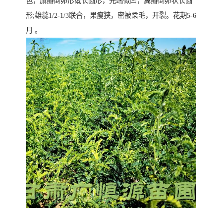
色，旗瓣倒卵形或长圆形，先端微凹，翼瓣倒卵状长圆
形;雄蕊1/2-1/3联合，果瘦狭，密被柔毛，开裂。花期5-6
月 。