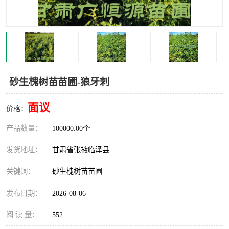
砂生槐树苗苗圃-狼牙刺
面议
价格：
产品数量：
100000.00个
发货地址：
甘肃省张掖临泽县
关键词：
砂生槐树苗苗圃
发布日期：
2026-08-06
阅 读 量：
552