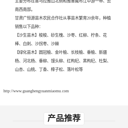
主要分布在喜马拉雅山北侧和雅鲁藏布江中游一带、云
南西南部。
甘肃广恒源苗木农民合作社从事苗木繁育20余年，种植
销售以下品种：
【沙生苗木】梭梭、砂生槐、沙枣、红柳、柠条、花
棒、白刺、沙拐枣、沙棘
【绿化苗木】圆冠榆、金叶榆、长枝榆、垂榆、新疆
杨、河北杨、垂柳、馒头柳、红枸杞、黑枸杞、杜梨、
山杏、山桃、丁香、樟子松、落叶松等
http://www.guanghengyuanmiaomu.com
产品推荐