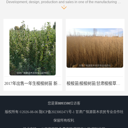
Development, design, production and sales in one of the manufacturing enterprises
2017年出售一年生梭梭树苗 新疆梭梭沙地绿化种植肉苁蓉
梭梭苗|梭梭树苗|甘肃梭梭草种植基地|广恒源苗木基地
您是第
8093590
位访客
版权所有 ©2026-08-06
陇ICP备2023002471号-1
甘肃广恒源苗木农民专业合作社
保留所有权利.