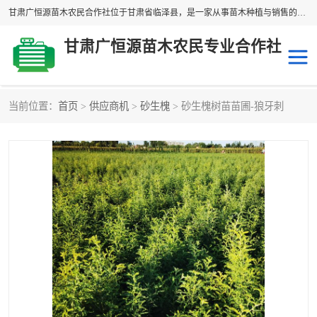
甘肃广恒源苗木农民合作社位于甘肃省临泽县，是一家从事苗木种植与销售的农民合作组织，合作社拥有苗木基地1500多亩，种植苗木品种40多个，年产各类苗木2000多万株。主营：白刺苗、红柳苗、梭梭苗等，我们以“种植一流的苗子，诚信经营”的经营理念，竭诚为每一位客户做优质的服务，欢迎来电咨询！
甘肃广恒源苗木农民专业合作社
当前位置：
首页
>
供应商机
>
砂生槐
> 砂生槐树苗苗圃-狼牙刺
新疆杨
梭梭苗
圆冠榆
柠条
杜梨
白刺苗
沙枣树
红柳苗
沙棘苗
柽柳苗
砂生槐
四翅滨藜