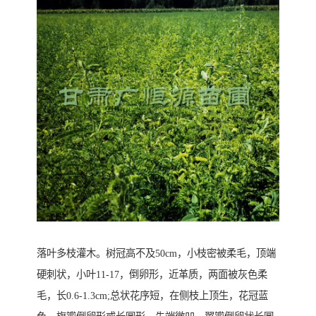
落叶多枝灌木。树冠高不及50cm，小枝密被柔毛，顶端
硬刺状，小叶11-17，倒卵形，近革质，两面被灰色柔
毛，长0.6-1.3cm;总状花序短，在侧枝上顶生，花冠蓝