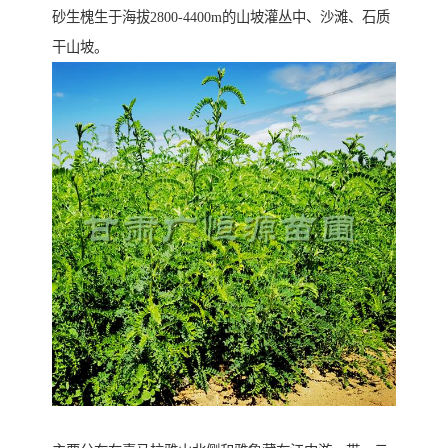
砂生槐生于海拔2800-4400m的山坡灌丛中、沙滩、石质
干山坡。