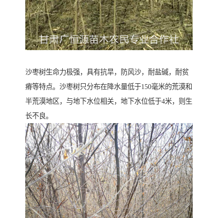
沙枣树生命力极强，具有抗旱，防风沙，耐盐碱，耐贫
瘠等特点。沙枣树只分布在降水量低于150毫米的荒漠和
半荒漠地区，与地下水位相关，地下水位低于4米，则生
长不良。