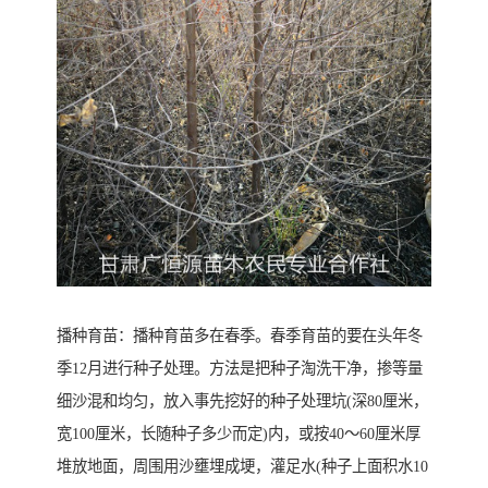
播种育苗：播种育苗多在春季。春季育苗的要在头年冬
季12月进行种子处理。方法是把种子淘洗干净，掺等量
细沙混和均匀，放入事先挖好的种子处理坑(深80厘米，
宽100厘米，长随种子多少而定)内，或按40～60厘米厚
堆放地面，周围用沙壅埋成埂，灌足水(种子上面积水10