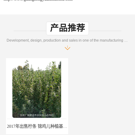
产品推荐
Development, design, production and sales in one of the manufacturing enterprises
2017年出售柠条 锦鸡儿种植基地 甘肃广恒源苗木基地
2017年出售一年生梭梭树苗 新疆梭梭沙地绿化种植肉苁蓉