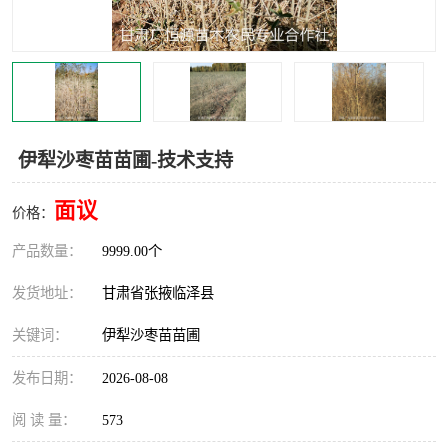
伊犁沙枣苗苗圃-技术支持
面议
价格：
产品数量：
9999.00个
发货地址：
甘肃省张掖临泽县
关键词：
伊犁沙枣苗苗圃
发布日期：
2026-08-08
阅 读 量：
573