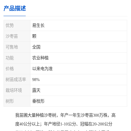
产品描述
优势
易生长
沙枣苗
颗
可售地
全国
功能
农业种植
价格
以来电为准
树苗成活率
98%
栽培环境
露天
树形
垂枝形
我苗圃大量种植沙枣树，年产一年生沙枣苗300万株，高
度40公分以上；年产地径1-10公分、冠幅在20-200公分