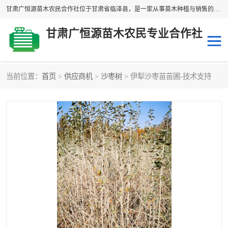
甘肃广恒源苗木农民合作社位于甘肃省临泽县，是一家从事苗木种植与销售的农民合作组织，合作社拥有苗木基地1500多亩，种植苗木品种40多个，年产各类苗木2000多万株。主营：白刺苗、红柳苗、梭梭苗等，我们以“种植一流的苗子，诚信经营”的经营理念，竭诚为每一位客户做优质的服务，欢迎来电咨询！
甘肃广恒源苗木农民专业合作社
当前位置：
首页
>
供应商机
>
沙枣树
> 伊犁沙枣苗苗圃-技术支持
新疆杨
梭梭苗
圆冠榆
柠条
杜梨
白刺苗
沙枣树
红柳苗
沙棘苗
柽柳苗
砂生槐
四翅滨藜