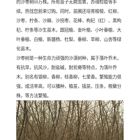
的沙枣树60万株。所有苗子无病虫害，办理检疫等手
续。热忱您前来订购。同时，苗圃还培育梭梭、红柳、
沙枣、柠条、沙棘、沙拐枣、花棒、枸杞（红）、黑枸
杞、柠条等沙生苗木，圆冠榆、金叶榆、小叶垂榆、大
叶垂榆、白榆、新疆杨、杜梨、垂柳、旱柳、山杏等绿
化苗木。
沙枣树是一种生命力顽强的沙漠树种，属于落叶乔木，
有抗旱，抗风沙，耐盐碱，耐贫瘠等特点，为落叶乔
木。别名有银柳，香柳，桂香柳，七里香。繁殖能力很
强，成活率高，可以播种，植苗，插苗，压条，根蘖分
株，等方法繁殖。