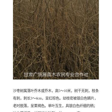
沙枣树属落叶乔木或乔木，高5～10米，树干无刺，枝条
有刺，刺长3～4cm，呈红棕色。幼枝密被银白色鳞片，
老时脱落，呈栗褐色。单叶互生，具银白色纤细的柄；