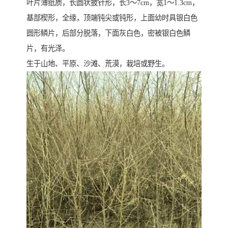
叶片薄纸质，长圆状披针形，长3～7cm，宽1～1.3cm，
基部楔形，全缘，顶端钝尖或钝形，上面幼时具银白色
圆形鳞片，后部分脱落，下面灰白色，密被银白色鳞
片，有光泽。
生于山地、平原、沙滩、荒漠，栽培或野生。