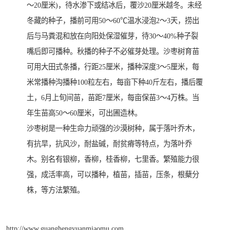
～20厘米)，待水渗下或结冰后，覆沙20厘米越冬。未经
冬藏的种子，播前可用50～60℃温水浸泡2～3天，捞出
后与马粪混和放在向阳处保湿催芽，待30～40%种子裂
嘴后即可播种。秋播的种子不必催芽处理。沙枣树育苗
可用大田式条播，行距25厘米，播种深度3～5厘米，每
米常播种沟播种100粒左右，每亩下种40斤左右，播后覆
土，6月上旬间苗，苗距7厘米，每亩保苗3～4万株。当
年生苗高50～60厘米，可出圃造林。
沙枣树是一种生命力顽强的沙漠树种，属于落叶乔木，
有抗旱，抗风沙，耐盐碱，耐贫瘠等特点，为落叶乔
木。别名有银柳，香柳，桂香柳，七里香。繁殖能力很
强，成活率高，可以播种，植苗，插苗，压条，根蘖分
株，等方法繁殖。
http://www.guanghengyuanmiaomu.com