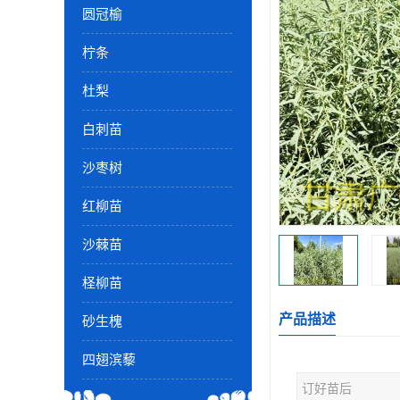
圆冠榆
柠条
杜梨
白刺苗
沙枣树
红柳苗
沙棘苗
柽柳苗
产品描述
砂生槐
四翅滨藜
订好苗后