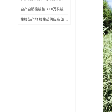
自产自销梭梭苗 3000万株梭梭种苗供应 办理检疫全国发货
梭梭苗产地 梭梭苗供应商 治沙造林梭梭种苗 自产自销