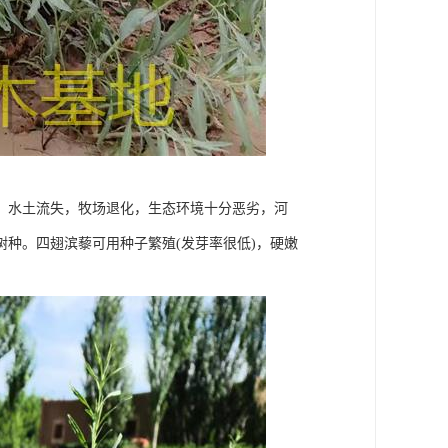
，水土流失，牧场退化，生态环境十分恶劣，河
种。四翅滨藜可用种子繁殖(发芽率很低)，硬嫩