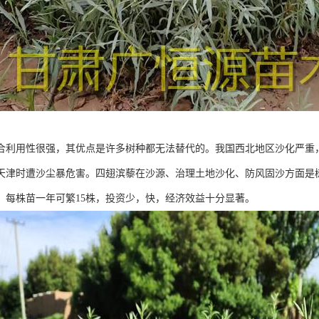
合利用性很强，其优点是许多树种都无法替代的。我国西北地区沙化严重
天津时遭沙尘暴危害。四翅滨藜在沙源、治理土地沙化、防风固沙方面是树
，每株苗一年可繁15株，投资少，快，经济效益十分显著。