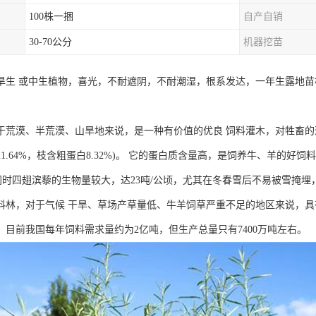
100株一捆
自产自销
30-70公分
机器挖苗
旱生 或中生植物，喜光，不耐遮阴，不耐潮湿，根系发达，一年生露地苗根深
。
于荒漠、半荒漠、山旱地来说，是一种有价值的优良 饲料灌木，对牲畜的适
1.64%，枝含粗蛋白8.32%)。 它的蛋白质含量高，是饲养牛、羊的
 同时四翅滨藜的生物量较大，达23吨/公顷，尤其在冬春雪后不易被雪掩埋
料林，对于气候 干旱、草场产草量低、牛羊饲草严重不足的地区来说，
，目前我国每年饲料需求量约为2亿吨，但生产总量只有7400万吨左右。