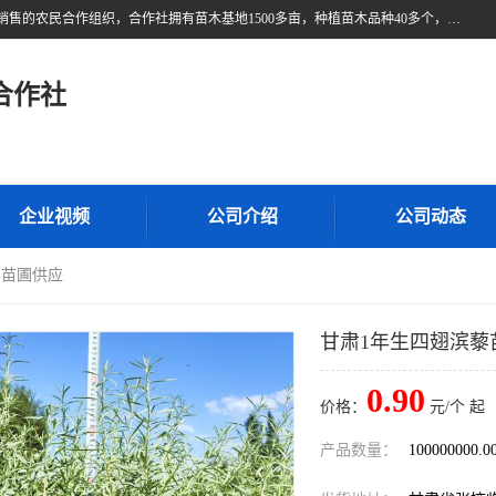
甘肃广恒源苗木农民合作社位于甘肃省临泽县，是一家从事苗木种植与销售的农民合作组织，合作社拥有苗木基地1500多亩，种植苗木品种40多个，年产各类苗木2000多万株。主营：白刺苗、红柳苗、梭梭苗等，我们以“种植一流的苗子，诚信经营”的经营理念，竭诚为每一位客户做优质的服务，欢迎来电咨询！
合作社
企业视频
公司介绍
公司动态
藜苗圃供应
甘肃1年生四翅滨藜
0.90
价格：
元/个 起
产品数量：
100000000.