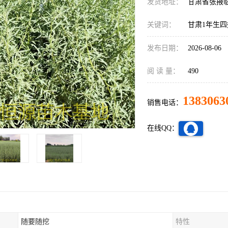
发货地址：
甘肃省张掖
关键词：
甘肃1年生
发布日期：
2026-08-06
阅 读 量：
490
1383063
销售电话：
在线QQ：
随要随挖
特性