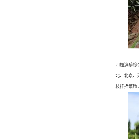
四翅滨藜综
北、北京、
枝扦插繁殖