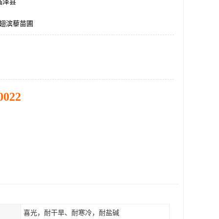
临泽县
四翅滨藜苗圃
0022
喜光，耐干旱、耐寒冷，耐盐碱