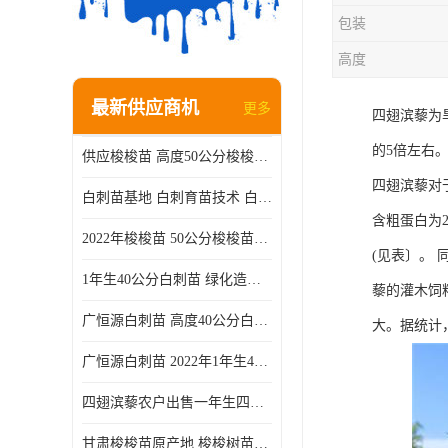
包装
高度
最新供应商机
更多
四翅滨藜为
的5倍左右
供应梭梭苗 高度50公分梭梭种苗基地 一手货源无中介
四翅滨藜对
白刺苗基地 白刺育苗技术 白刺苗产地
含粗蛋白为2
2022年梭梭苗 50公分梭梭苗产地 沙漠绿化梭梭苗基地 提供技术
(见表〕。
1年生40公分白刺苗 绿化造林白刺树苗
藜的灌木饲
广恒源白刺苗 高度40公分白刺树苗
大。据统计
广恒源白刺苗 2022年1年生40公分白刺树苗
四翅滨藜农户出售一年生四翅滨藜各种规格四翅滨黎产地货源
甘肃梭梭苗原产地 梭梭树苗种植技术 梭梭种苗基地