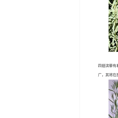
四翅滨藜有
广，其将在