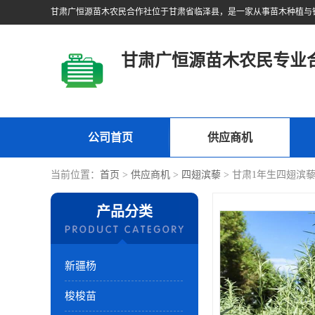
甘肃广恒源苗木农民专业
公司首页
供应商机
当前位置：
首页
>
供应商机
>
四翅滨藜
> 甘肃1年生四翅滨
产品分类
新疆杨
梭梭苗