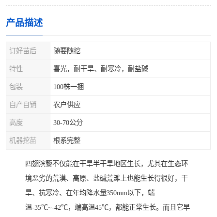
产品描述
订好苗后
随要随挖
特性
喜光，耐干旱、耐寒冷，耐盐碱
包装
100株一捆
自产自销
农户供应
高度
30-70公分
机器挖苗
根系完整
四翅滨藜不仅能在干旱半干旱地区生长，尤其在生态环
境恶劣的荒漠、高原、盐碱荒滩上也能生长得很好，干
旱、抗寒冷、在年均降水量350mm以下，端
温-35℃~-42℃，端高温45℃，都能正常生长。而且它早