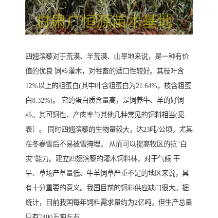
四翅滨藜对于荒漠、半荒漠、山旱地来说，是一种有价
值的优良 饲料灌木，对牲畜的适口性较好。其枝叶含
12%以上的粗蛋白(其中叶含粗蛋白为21.64%，枝含粗蛋
白8.32%)。 它的蛋白质含量高，是饲养牛、羊的好饲
料。其可饲性、产肉率与其他几种常见的饲料相当(见
表〕。 同时四翅滨藜的生物量较大，达23吨/公顷，尤其
在冬春雪后不易被雪掩埋， 从而可以提高牧区的抗"白
灾"能力。建立四翅滨藜的灌木饲料林，对于气候 干
旱、草场产草量低、牛羊饲草严重不足的地区来说，具
有十分重要的意义。我国目前的饲料供应缺口很大。据
统计，目前我国每年饲料需求量约为2亿吨，但生产总量
只有7400万吨左右。