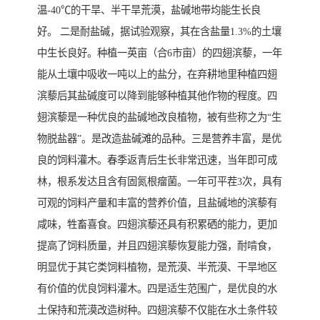
温-40℃的干旱、半干旱荒漠，盐碱地带均能生长良
好。 二是耐盐碱，据试验观察，其在含盐量1.3%的土壤
中生长良好。种植一英亩（合6市亩）的四翅滨藜，一年
能从土壤中吸收一吨以上的盐分，在弃耕地里种植四翅
滨藜后其盐碱度可以降到能够种植其他作物的程度。四
翅滨藜是一种优良的盐碱地改良植物，被有些称之为“生
物脱盐器”。是改造盐碱滩的品种。三是营养丰富，是优
良的饲料灌木。春季返青后生长非常迅速，当年即可成
林，根系发达且含有固氮根瘤菌。一年可平茬3次，具有
可观的饲料产量和丰富的营养价值，且盐碱地的滨藜有
咸味，牲畜喜食。四翅滨藜还具有积累硒的能力，更加
提高了饲料质量，并且四翅滨藜恢复能力强，耐啃食，
明显优于其它类饲料植物，是荒漠、半荒漠、干旱地区
有价值的优良饲料灌木。四是适生范围广，是优良的水
土保持和荒漠改造树种。四翅滨藜不仅能在水土条件较