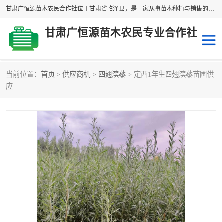
甘肃广恒源苗木农民合作社位于甘肃省临泽县，是一家从事苗木种植与销售的农民合作组织，合作社拥有苗木基地1500多亩，种植苗木品种40多个，年产各类苗木2000多万株。主营：白刺苗、红柳苗、梭梭苗等，我们以“种植一流的苗子，诚信经营”的经营理念，竭诚为每一位客户做优质的服务，欢迎来电咨询！
甘肃广恒源苗木农民专业合作社
当前位置：
首页
>
供应商机
>
四翅滨藜
> 定西1年生四翅滨藜苗圃供
新疆杨
梭梭苗
应
圆冠榆
柠条
杜梨
白刺苗
沙枣树
红柳苗
沙棘苗
柽柳苗
砂生槐
四翅滨藜