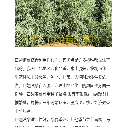
四翅滨藜综合利用性很强，其优点是许多树种都无法替
代的。我国西北地区沙化严重，水土流失，牧场退化，
生态环境十分恶劣，河北、北京、天津时遭沙尘暴危
害。四翅滨藜在沙源、治理土地沙化、防风固沙方面是
树种。四翅滨藜可用种子繁殖(发芽率很低)，硬嫩枝扦
插繁殖，每株苗一年可繁15株，投资少，快，经济效益
十分显著。
四翅滨黎适口性好，除夏季外，其他季节绵羊喜禽，马