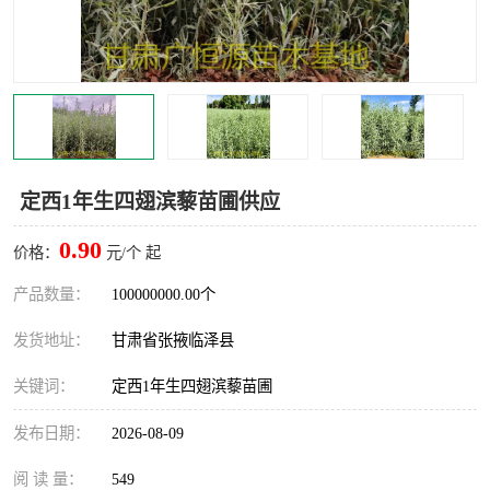
定西1年生四翅滨藜苗圃供应
0.90
价格：
元/个 起
产品数量：
100000000.00个
发货地址：
甘肃省张掖临泽县
关键词：
定西1年生四翅滨藜苗圃
发布日期：
2026-08-09
阅 读 量：
549