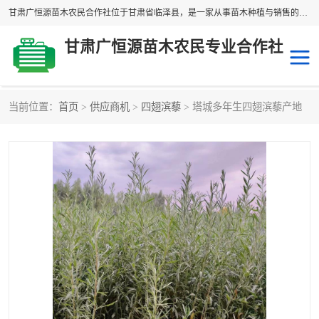
甘肃广恒源苗木农民合作社位于甘肃省临泽县，是一家从事苗木种植与销售的农民合作组织，合作社拥有苗木基地1500多亩，种植苗木品种40多个，年产各类苗木2000多万株。主营：白刺苗、红柳苗、梭梭苗等，我们以“种植一流的苗子，诚信经营”的经营理念，竭诚为每一位客户做优质的服务，欢迎来电咨询！
甘肃广恒源苗木农民专业合作社
当前位置：
首页
>
供应商机
>
四翅滨藜
> 塔城多年生四翅滨藜产地
新疆杨
梭梭苗
圆冠榆
柠条
杜梨
白刺苗
沙枣树
红柳苗
沙棘苗
柽柳苗
砂生槐
四翅滨藜