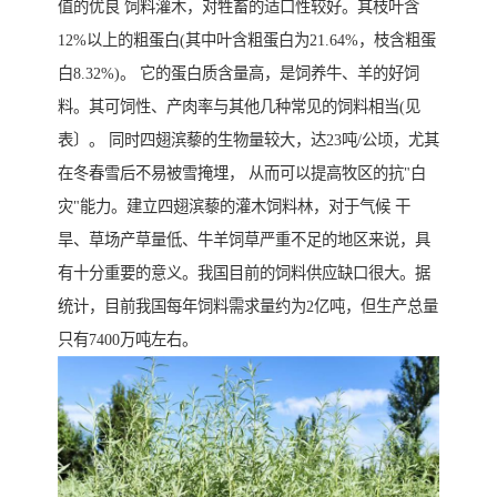
值的优良 饲料灌木，对牲畜的适口性较好。其枝叶含
12%以上的粗蛋白(其中叶含粗蛋白为21.64%，枝含粗蛋
白8.32%)。 它的蛋白质含量高，是饲养牛、羊的好饲
料。其可饲性、产肉率与其他几种常见的饲料相当(见
表〕。 同时四翅滨藜的生物量较大，达23吨/公顷，尤其
在冬春雪后不易被雪掩埋， 从而可以提高牧区的抗"白
灾"能力。建立四翅滨藜的灌木饲料林，对于气候 干
旱、草场产草量低、牛羊饲草严重不足的地区来说，具
有十分重要的意义。我国目前的饲料供应缺口很大。据
统计，目前我国每年饲料需求量约为2亿吨，但生产总量
只有7400万吨左右。