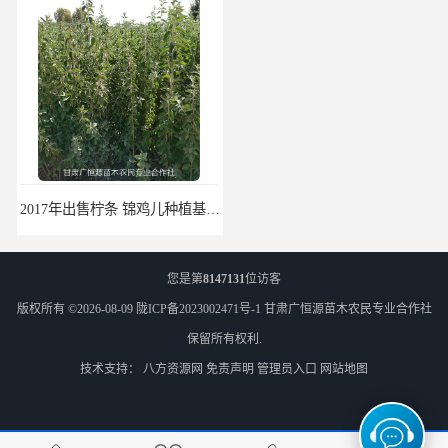
2017年出售柠条 锦鸡儿种植基地 甘肃广恒源苗木基地
2017年出售一年生梭梭树苗 新疆梭梭沙地绿化种植肉苁蓉
您是第
8147131
位访客
版权所有 ©2026-08-09
陇ICP备2023002471号-1
甘肃广恒源苗木农民专业合作社
保留所有权利.
技术支持：
八方资源网
免责声明
管理员入口
网站地图