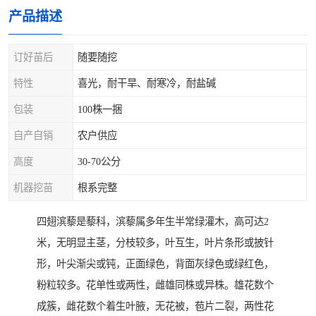
产品描述
订好苗后
随要随挖
特性
喜光，耐干旱、耐寒冷，耐盐碱
包装
100株一捆
自产自销
农户供应
高度
30-70公分
机器挖苗
根系完整
四翅滨藜是藜科，滨藜属多年生半常绿灌木，高可达2
米，无明显主茎，分枝较多，叶互生，叶片条形或披针
形，叶尖渐尖或钝，正面绿色，背面灰绿色或绿红色，
粉粒较多。花单性或两性，雌雄同株或异株。雄花数个
成簇，雌花数个着生叶腋，无花被，苞片二裂，两性花