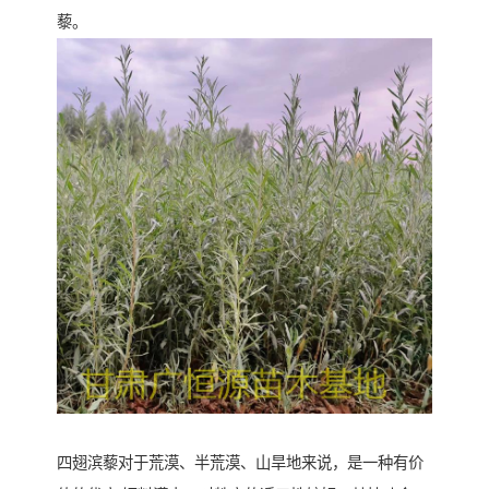
藜。
四翅滨藜对于荒漠、半荒漠、山旱地来说，是一种有价