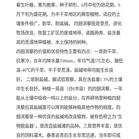
着生叶腋，果为胞果，种子卵形，6月中旬为始花期，6
月下旬为盛花期。为半干旱地区的典型植物，适应的土
壤条件很广，耐旱、耐盐碱。 四翅滨藜既是垦荒、退化
牧场改良、恢复工矿区的废墟地带、道路两旁、盐含量
高的荒漠地带植被、水土保持的树种。
四翅滨藜的价值和优良特性主要有四点：一是耐干旱、
抗寒冷，在年均降水量350mm，年均气温5℃左右，端低
温-40℃的干旱、半干旱荒漠，盐碱地带均能生长良
好。 二是耐盐碱，据试验观察，其在含盐量1.3%的土壤
中生长良好。种植一英亩（合6市亩）的四翅滨藜，一年
能从土壤中吸收一吨以上的盐分，在弃耕地里种植四翅
滨藜后其盐碱度可以降到能够种植其他作物的程度。四
翅滨藜是一种优良的盐碱地改良植物，被有些称之为“生
物脱盐器”。是改造盐碱滩的品种。三是营养丰富，是优
良的饲料灌木。春季返青后生长非常迅速，当年即可成