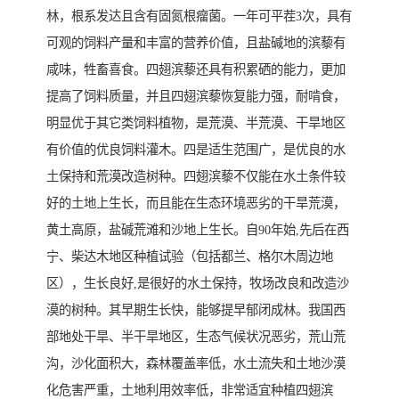
林，根系发达且含有固氮根瘤菌。一年可平茬3次，具有
可观的饲料产量和丰富的营养价值，且盐碱地的滨藜有
咸味，牲畜喜食。四翅滨藜还具有积累硒的能力，更加
提高了饲料质量，并且四翅滨藜恢复能力强，耐啃食，
明显优于其它类饲料植物，是荒漠、半荒漠、干旱地区
有价值的优良饲料灌木。四是适生范围广，是优良的水
土保持和荒漠改造树种。四翅滨藜不仅能在水土条件较
好的土地上生长，而且能在生态环境恶劣的干旱荒漠，
黄土高原，盐碱荒滩和沙地上生长。自90年始,先后在西
宁、柴达木地区种植试验（包括都兰、格尔木周边地
区），生长良好,是很好的水土保持，牧场改良和改造沙
漠的树种。其早期生长快，能够提早郁闭成林。我国西
部地处干旱、半干旱地区，生态气候状况恶劣，荒山荒
沟，沙化面积大，森林覆盖率低，水土流失和土地沙漠
化危害严重，土地利用效率低，非常适宜种植四翅滨