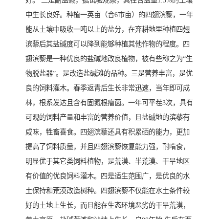
好。 二是耐盐碱，据试验观察，其在含盐量1.3%的土壤
中生长良好。种植一英亩（合6市亩）的四翅滨藜，一年
能从土壤中吸收一吨以上的盐分，在弃耕地里种植四翅
滨藜后其盐碱度可以降到能够种植其他作物的程度。四
翅滨藜是一种优良的盐碱地改良植物，被有些称之为“生
物脱盐器”。是改造盐碱滩的品种。三是营养丰富，是优
良的饲料灌木。春季返青后生长非常迅速，当年即可成
林，根系发达且含有固氮根瘤菌。一年可平茬3次，具有
可观的饲料产量和丰富的营养价值，且盐碱地的滨藜有
咸味，牲畜喜食。四翅滨藜还具有积累硒的能力，更加
提高了饲料质量，并且四翅滨藜恢复能力强，耐啃食，
明显优于其它类饲料植物，是荒漠、半荒漠、干旱地区
有价值的优良饲料灌木。四是适生范围广，是优良的水
土保持和荒漠改造树种。四翅滨藜不仅能在水土条件较
好的土地上生长，而且能在生态环境恶劣的干旱荒漠，