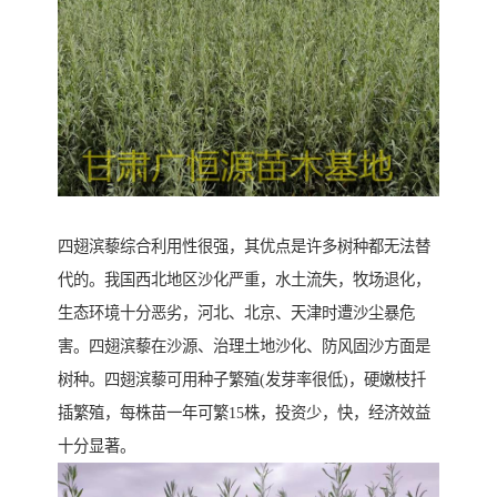
四翅滨藜综合利用性很强，其优点是许多树种都无法替
代的。我国西北地区沙化严重，水土流失，牧场退化，
生态环境十分恶劣，河北、北京、天津时遭沙尘暴危
害。四翅滨藜在沙源、治理土地沙化、防风固沙方面是
树种。四翅滨藜可用种子繁殖(发芽率很低)，硬嫩枝扦
插繁殖，每株苗一年可繁15株，投资少，快，经济效益
十分显著。