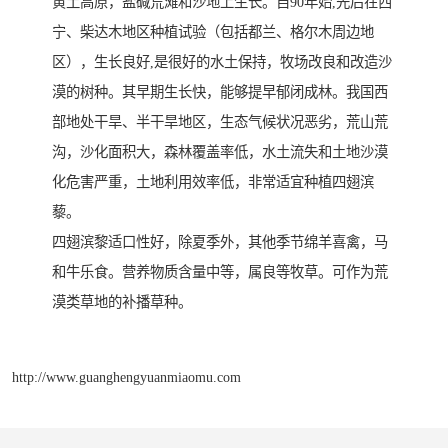
黄土高原，盐碱荒滩和沙地上生长。自90年始,先后在西
宁、柴达木地区种植试验（包括都兰、格尔木周边地
区），生长良好,是很好的水土保持，牧场改良和改造沙
漠的树种。其早期生长快，能够提早郁闭成林。我国西
部地处干旱、半干旱地区，生态气候状况恶劣，荒山荒
沟，沙化面积大，森林覆盖率低，水土流失和土地沙漠
化危害严重，土地利用效率低，非常适宜种植四翅滨
藜。
四翅滨黎适口性好，除夏季外，其他季节绵羊喜禽，马
和牛乐食。营养物质含量中等，属良等牧草。可作为荒
漠类草地的补播草种。
http://www.guanghengyuanmiaomu.com