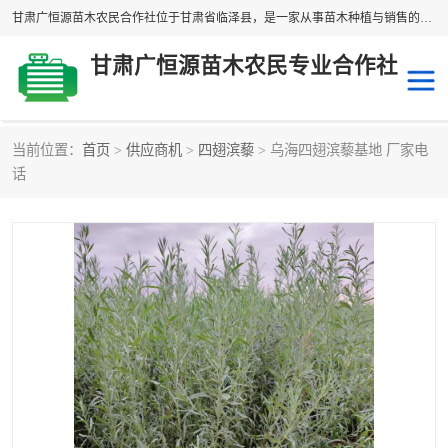
甘肃广恒源苗木农民合作社位于甘肃省临泽县，是一家从事苗木种植与销售的农民合作组织，合作社拥有苗木基地1500多亩，种植苗木品种40多个，年产各类苗木2000多万株。主营：白刺苗、红柳苗、梭梭苗等，我们以“种植一流的苗子，诚信经营”的经营理念，竭诚为每一位客户做优质的服务，欢迎来电咨询！
甘肃广恒源苗木农民专业合作社
当前位置：
首页
>
供应商机
>
四翅滨藜
> 乌海四翅滨藜基地 厂家电
新疆杨
梭梭苗
话
圆冠榆
柠条
杜梨
白刺苗
沙枣树
红柳苗
沙棘苗
柽柳苗
砂生槐
四翅滨藜