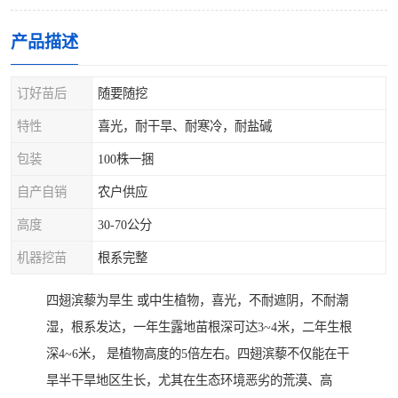
产品描述
订好苗后
随要随挖
特性
喜光，耐干旱、耐寒冷，耐盐碱
包装
100株一捆
自产自销
农户供应
高度
30-70公分
机器挖苗
根系完整
四翅滨藜为旱生 或中生植物，喜光，不耐遮阴，不耐潮
湿，根系发达，一年生露地苗根深可达3~4米，二年生根
深4~6米， 是植物高度的5倍左右。四翅滨藜不仅能在干
旱半干旱地区生长，尤其在生态环境恶劣的荒漠、高