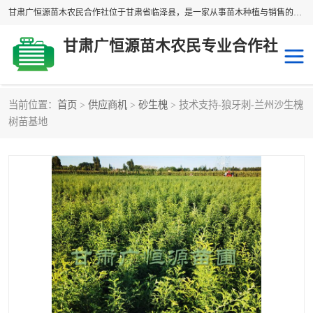
甘肃广恒源苗木农民合作社位于甘肃省临泽县，是一家从事苗木种植与销售的农民合作组织，合作社拥有苗木基地1500多亩，种植苗木品种40多个，年产各类苗木2000多万株。主营：白刺苗、红柳苗、梭梭苗等，我们以“种植一流的苗子，诚信经营”的经营理念，竭诚为每一位客户做优质的服务，欢迎来电咨询！
甘肃广恒源苗木农民专业合作社
当前位置：
首页
>
供应商机
>
砂生槐
> 技术支持-狼牙刺-兰州沙生槐
新疆杨
梭梭苗
树苗基地
圆冠榆
柠条
杜梨
白刺苗
沙枣树
红柳苗
沙棘苗
柽柳苗
砂生槐
四翅滨藜