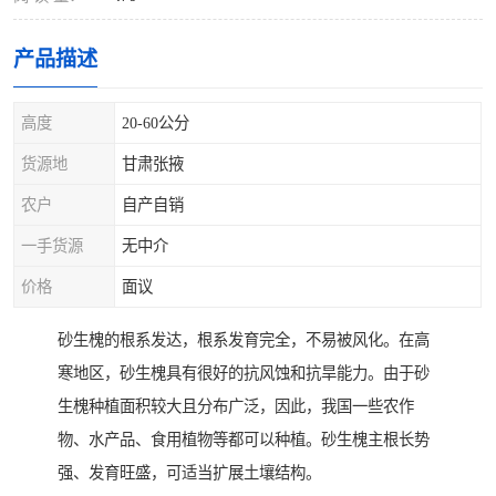
产品描述
高度
20-60公分
货源地
甘肃张掖
农户
自产自销
一手货源
无中介
价格
面议
砂生槐的根系发达，根系发育完全，不易被风化。在高
寒地区，砂生槐具有很好的抗风蚀和抗旱能力。由于砂
生槐种植面积较大且分布广泛，因此，我国一些农作
物、水产品、食用植物等都可以种植。砂生槐主根长势
强、发育旺盛，可适当扩展土壤结构。