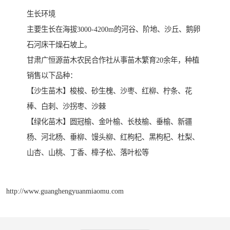
生长环境
主要生长在海拔3000-4200m的河谷、阶地、沙丘、鹅卵
石河床干燥石坡上。
甘肃广恒源苗木农民合作社从事苗木繁育20余年，种植
销售以下品种：
【沙生苗木】梭梭、砂生槐、沙枣、红柳、柠条、花
棒、白刺、沙拐枣、沙棘
【绿化苗木】圆冠榆、金叶榆、长枝榆、垂榆、新疆
杨、河北杨、垂柳、馒头柳、红枸杞、黑枸杞、杜梨、
山杏、山桃、丁香、樟子松、落叶松等
http://www.guanghengyuanmiaomu.com