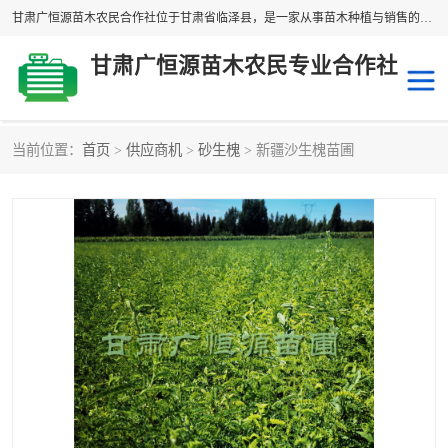
甘肃广恒源苗木农民合作社位于甘肃省临泽县，是一家从事苗木种植与销售的农民合作组织，合作社拥有苗木基地1500多亩，种植苗木品种40多个，年产各类苗木2000多万株。主营：白刺苗、红柳苗、梭梭苗等，我们以“种植一流的苗子，诚信经营”的经营理念，竭诚为每一位客户做优质的服务，欢迎来电咨询！
甘肃广恒源苗木农民专业合作社
当前位置：
首页
>
供应商机
>
砂生槐
> 新疆沙生槐苗圃
新疆杨
梭梭苗
圆冠榆
柠条
杜梨
白刺苗
沙枣树
红柳苗
沙棘苗
柽柳苗
砂生槐
四翅滨藜