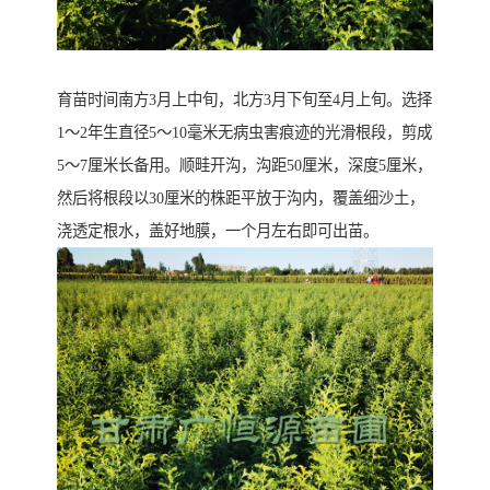
育苗时间南方3月上中旬，北方3月下旬至4月上旬。选择
1～2年生直径5～10毫米无病虫害痕迹的光滑根段，剪成
5～7厘米长备用。顺畦开沟，沟距50厘米，深度5厘米，
然后将根段以30厘米的株距平放于沟内，覆盖细沙土，
浇透定根水，盖好地膜，一个月左右即可出苗。