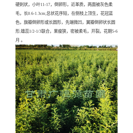
硬刺状，小叶11-17，倒卵形，近革质，两面被灰色柔
毛，长0.6-1.3cm;总状花序短，在侧枝上顶生，花冠蓝
色，旗瓣倒卵形或长圆形，先端微凹，翼瓣倒卵状长圆
形;雄蕊1/2-1/3联合，果瘦狭，密被柔毛，开裂。花期5-6
月 。