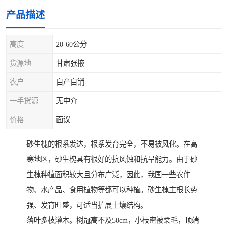
产品描述
高度
20-60公分
货源地
甘肃张掖
农户
自产自销
一手货源
无中介
价格
面议
砂生槐的根系发达，根系发育完全，不易被风化。在高
寒地区，砂生槐具有很好的抗风蚀和抗旱能力。由于砂
生槐种植面积较大且分布广泛，因此，我国一些农作
物、水产品、食用植物等都可以种植。砂生槐主根长势
强、发育旺盛，可适当扩展土壤结构。
落叶多枝灌木。树冠高不及50cm，小枝密被柔毛，顶端