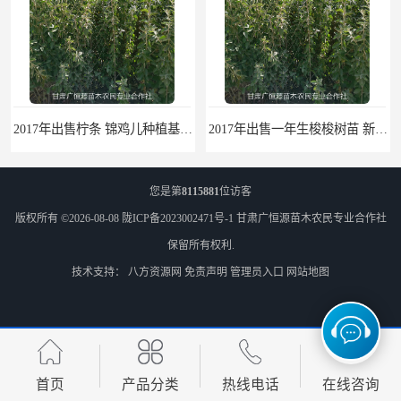
2017年出售柠条 锦鸡儿种植基地 甘肃广恒源苗木基地
2017年出售一年生梭梭树苗 新疆梭梭沙地绿化种植肉苁蓉
您是第
8115881
位访客
版权所有 ©2026-08-08
陇ICP备2023002471号-1
甘肃广恒源苗木农民专业合作社
保留所有权利.
技术支持：
八方资源网
免责声明
管理员入口
网站地图
梭梭苗|梭梭树苗|甘肃梭梭草种植基地|广恒源苗木基地
梭梭树苗|梭梭草|种植肉苁蓉专用梭梭树
首页
产品分类
热线电话
在线咨询