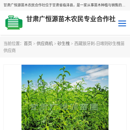
甘肃广恒源苗木农民合作社位于甘肃省临泽县，是一家从事苗木种植与销售的农民合作组织，合作社拥有苗木基地1500多亩，种植苗木品种40多个，年产各类苗木2000多万株。主营：白刺苗、红柳苗、梭梭苗等，我们以“种植一流的苗子，诚信经营”的经营理念，竭诚为每一位客户做优质的服务，欢迎来电咨询！
甘肃广恒源苗木农民专业合作社
当前位置：
首页
>
供应商机
>
砂生槐
> 西藏狼牙刺-日喀则砂生槐苗
新疆杨
梭梭苗
供应商
圆冠榆
柠条
杜梨
白刺苗
沙枣树
红柳苗
沙棘苗
柽柳苗
砂生槐
四翅滨藜