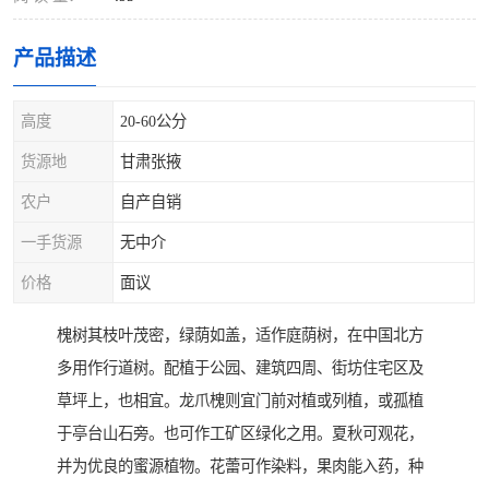
产品描述
高度
20-60公分
货源地
甘肃张掖
农户
自产自销
一手货源
无中介
价格
面议
槐树其枝叶茂密，绿荫如盖，适作庭荫树，在中国北方
多用作行道树。配植于公园、建筑四周、街坊住宅区及
草坪上，也相宜。龙爪槐则宜门前对植或列植，或孤植
于亭台山石旁。也可作工矿区绿化之用。夏秋可观花，
并为优良的蜜源植物。花蕾可作染料，果肉能入药，种