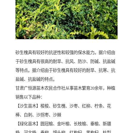
砂生槐具有较好的抗逆性和较强的保水能力。据介绍由
于砂生槐具有很高的耐旱、抗风、防沙、防碱、抗盐碱
等特点。据介绍由于砂生槐具有较好的耐旱、抗寒、抗
盐碱、抗盐碱的特点。
甘肃广恒源苗木农民合作社从事苗木繁育20余年，种植
销售以下品种：
【沙生苗木】梭梭、砂生槐、沙枣、红柳、柠条、花
棒、白刺、沙拐枣、沙棘
【绿化苗木】圆冠榆、金叶榆、长枝榆、垂榆、新疆
杨、河北杨、垂柳、馒头柳、红枸杞、黑枸杞、杜梨、