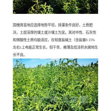
国槐育苗地应选择地势平坦，排灌条件良好，土质肥
沃，土层深厚的壤土或沙壤土为宜。其对中性、石灰性
和微酸性土质均能适应，在轻度盐碱土（含盐量0.15%
左右1上电能正常生长，但干旱、瘠薄及低洼积水圃地生
长不良。