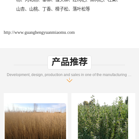
山杏、山桃、丁香、樟子松、落叶松等
http://www.guanghengyuanmiaomu.com
产品推荐
Development, design, production and sales in one of the manufacturing enterprises