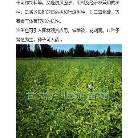
子可作饲料等。又是防风固沙，用材及经济林兼用的树
种，是城乡良好的遮荫树和行道树种，对二氧化硫、等
有毒气体有较强的抗性。
沙生色可引入园林观赏应用，做地被，花刺篱。以种子
繁殖为主，种子可入药 。