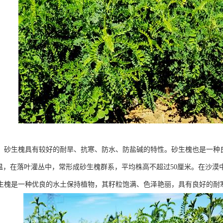
，砂生槐具有较好的耐旱、抗寒、防水、防盐碱的特性。砂生槐也是一种良
低温，在落叶灌丛中，常形成砂生槐群系，平均株高不超过50厘米。在沙
生槐是一种优良的水土保持植物，其籽粒饱满、色泽艳丽，具有良好的耐