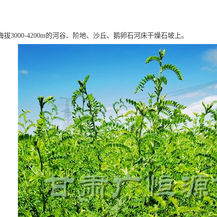
拔3000-4200m的河谷、阶地、沙丘、鹅卵石河床干燥石坡上。