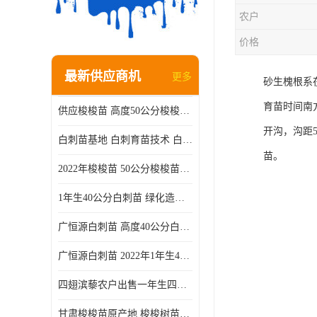
农户
价格
最新供应商机
更多
砂生槐根系
育苗时间南
供应梭梭苗 高度50公分梭梭种苗基地 一手货源无中介
开沟，沟距
白刺苗基地 白刺育苗技术 白刺苗产地
苗。
2022年梭梭苗 50公分梭梭苗产地 沙漠绿化梭梭苗基地 提供技术
1年生40公分白刺苗 绿化造林白刺树苗
广恒源白刺苗 高度40公分白刺树苗
广恒源白刺苗 2022年1年生40公分白刺树苗
四翅滨藜农户出售一年生四翅滨藜各种规格四翅滨黎产地货源
甘肃梭梭苗原产地 梭梭树苗种植技术 梭梭种苗基地