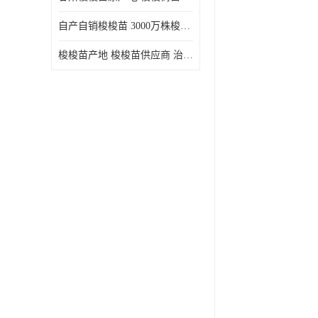
自产自销梭梭苗 3000万株梭梭种苗供应 办理检疫全国发货
梭梭苗产地 梭梭苗供应商 治沙造林梭梭种苗 自产自销