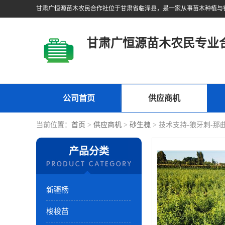
甘肃广恒源苗木农民专业
公司首页
供应商机
当前位置：
首页
>
供应商机
>
砂生槐
> 技术支持-狼牙刺-
产品分类
新疆杨
梭梭苗