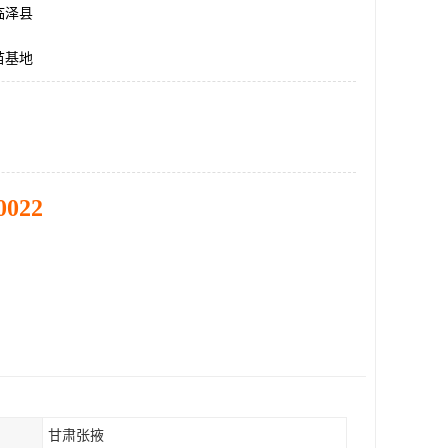
临泽县
苗基地
0022
甘肃张掖