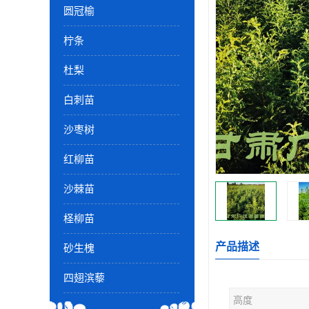
圆冠榆
柠条
杜梨
白刺苗
沙枣树
红柳苗
沙棘苗
柽柳苗
产品描述
砂生槐
四翅滨藜
高度