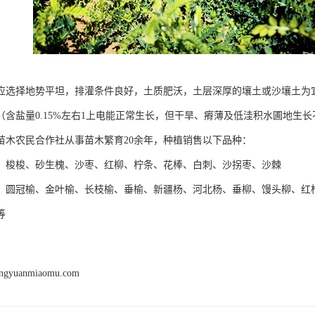
应选择地势平坦，排灌条件良好，土质肥沃，土层深厚的壤土或沙壤土为
（含盐量0.15%左右1上电能正常生长，但干旱、瘠薄及低洼积水圃地生长
苗木农民合作社从事苗木繁育20余年，种植销售以下品种：
】梭梭、砂生槐、沙枣、红柳、柠条、花棒、白刺、沙拐枣、沙棘
】圆冠榆、金叶榆、长枝榆、垂榆、新疆杨、河北杨、垂柳、馒头柳、红
等
engyuanmiaomu.com