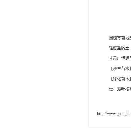
国槐育苗地
轻度盐碱土
甘肃广恒源
【沙生苗木
【绿化苗木
松、落叶松
http://www.guangh