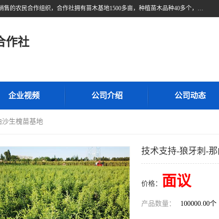
甘肃广恒源苗木农民合作社位于甘肃省临泽县，是一家从事苗木种植与销售的农民合作组织，合作社拥有苗木基地1500多亩，种植苗木品种40多个，年产各类苗木2000多万株。主营：白刺苗、红柳苗、梭梭苗等，我们以“种植一流的苗子，诚信经营”的经营理念，竭诚为每一位客户做优质的服务，欢迎来电咨询！
合作社
企业视频
公司介绍
公司动态
那曲沙生槐苗基地
技术支持-狼牙刺-
面议
价格：
产品数量：
100000.00个