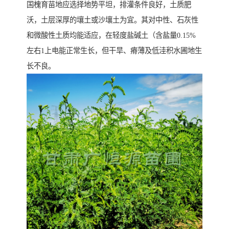
国槐育苗地应选择地势平坦，排灌条件良好，土质肥
沃，土层深厚的壤土或沙壤土为宜。其对中性、石灰性
和微酸性土质均能适应，在轻度盐碱土（含盐量0.15%
左右1上电能正常生长，但干旱、瘠薄及低洼积水圃地生
长不良。