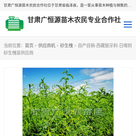
甘肃广恒源苗木农民合作社位于甘肃省临泽县，是一家从事苗木种植与销售的农民合作组织，合作社拥有苗木基地1500多亩，种植苗木品种40多个，年产各类苗木2000多万株。主营：白刺苗、红柳苗、梭梭苗等，我们以“种植一流的苗子，诚信经营”的经营理念，竭诚为每一位客户做优质的服务，欢迎来电咨询！
甘肃广恒源苗木农民专业合作社
当前位置：
首页
>
供应商机
>
砂生槐
> 自产自销-西藏狼牙刺-日喀则
新疆杨
梭梭苗
砂生槐苗供应商
圆冠榆
柠条
杜梨
白刺苗
沙枣树
红柳苗
沙棘苗
柽柳苗
砂生槐
四翅滨藜