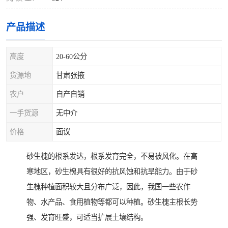
产品描述
高度
20-60公分
货源地
甘肃张掖
农户
自产自销
一手货源
无中介
价格
面议
砂生槐的根系发达，根系发育完全，不易被风化。在高
寒地区，砂生槐具有很好的抗风蚀和抗旱能力。由于砂
生槐种植面积较大且分布广泛，因此，我国一些农作
物、水产品、食用植物等都可以种植。砂生槐主根长势
强、发育旺盛，可适当扩展土壤结构。