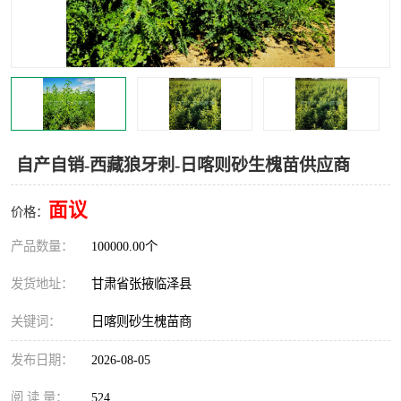
自产自销-西藏狼牙刺-日喀则砂生槐苗供应商
面议
价格：
产品数量：
100000.00个
发货地址：
甘肃省张掖临泽县
关键词：
日喀则砂生槐苗商
发布日期：
2026-08-05
阅 读 量：
524