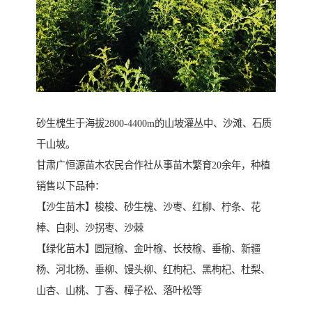
砂生槐生于海拔2800-4400m的山坡灌丛中、沙滩、石质
干山坡。
甘肃广恒源苗木农民合作社从事苗木繁育20余年，种植
销售以下品种：
【沙生苗木】梭梭、砂生槐、沙枣、红柳、柠条、花
棒、白刺、沙拐枣、沙棘
【绿化苗木】圆冠榆、金叶榆、长枝榆、垂榆、新疆
杨、河北杨、垂柳、馒头柳、红枸杞、黑枸杞、杜梨、
山杏、山桃、丁香、樟子松、落叶松等