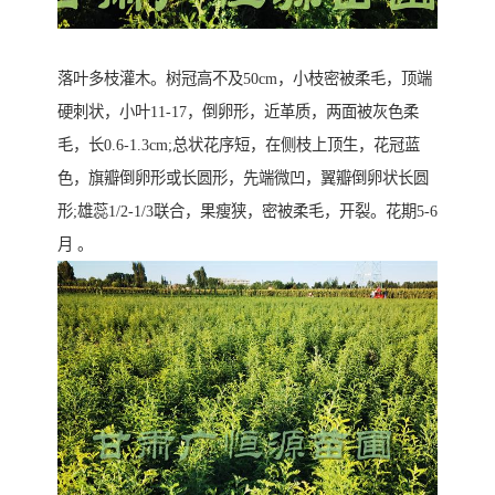
落叶多枝灌木。树冠高不及50cm，小枝密被柔毛，顶端
硬刺状，小叶11-17，倒卵形，近革质，两面被灰色柔
毛，长0.6-1.3cm;总状花序短，在侧枝上顶生，花冠蓝
色，旗瓣倒卵形或长圆形，先端微凹，翼瓣倒卵状长圆
形;雄蕊1/2-1/3联合，果瘦狭，密被柔毛，开裂。花期5-6
月 。