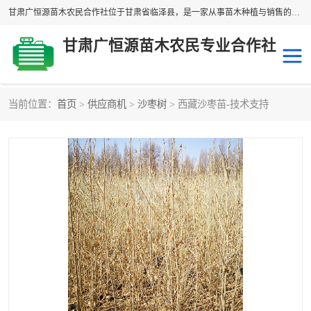
甘肃广恒源苗木农民合作社位于甘肃省临泽县，是一家从事苗木种植与销售的农民合作组织，合作社拥有苗木基地1500多亩，种植苗木品种40多个，年产各类苗木2000多万株。主营：白刺苗、红柳苗、梭梭苗等，我们以“种植一流的苗子，诚信经营”的经营理念，竭诚为每一位客户做优质的服务，欢迎来电咨询！
甘肃广恒源苗木农民专业合作社
当前位置：
首页
>
供应商机
>
沙枣树
> 西藏沙枣苗-技术支持
新疆杨
梭梭苗
圆冠榆
柠条
杜梨
白刺苗
沙枣树
红柳苗
沙棘苗
柽柳苗
砂生槐
四翅滨藜