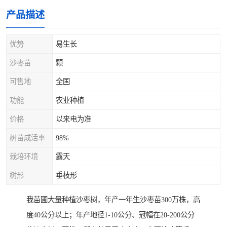
产品描述
优势
易生长
沙枣苗
颗
可售地
全国
功能
农业种植
价格
以来电为准
树苗成活率
98%
栽培环境
露天
树形
垂枝形
我苗圃大量种植沙枣树，年产一年生沙枣苗300万株，高
度40公分以上；年产地径1-10公分、冠幅在20-200公分