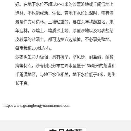
好。在地下水位不超过2～3米的沙荒滩地或丘间低地上
造林，不也能成活、生长。若地下水位过深时，需有灌
溉条件方可造林。土壤粘重的，要在头年耕翻整地，来
年造林，沙壤土、壤质沙土地、厚覆沙地以及地表盐结
皮较厚的盐渍土，都可边挖穴边栽植，不必事先整地。
每亩栽植200株左右。
沙枣树生命力极强，具有抗旱，防风沙，耐盐碱，耐贫
瘠等特点。沙枣树只分布在降水量低于150毫米的荒漠和
半荒漠地区，与地下水位相关，地下水位低于4米，则生
长不良。
http://www.guanghengyuanmiaomu.com