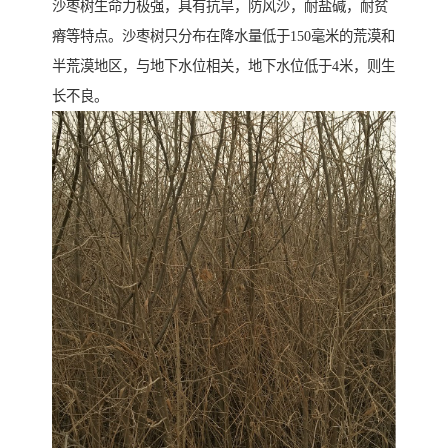
沙枣树生命力极强，具有抗旱，防风沙，耐盐碱，耐贫
瘠等特点。沙枣树只分布在降水量低于150毫米的荒漠和
半荒漠地区，与地下水位相关，地下水位低于4米，则生
长不良。