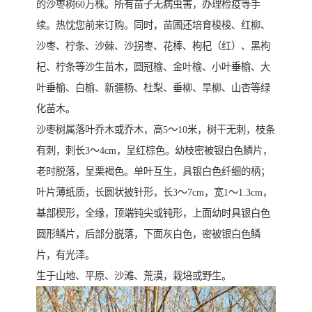
的沙枣树60万株。所有苗子无病虫害，办理检疫等手
续。热忱您前来订购。同时，苗圃还培育梭梭、红柳、
沙枣、柠条、沙棘、沙拐枣、花棒、枸杞（红）、黑枸
杞、柠条等沙生苗木，圆冠榆、金叶榆、小叶垂榆、大
叶垂榆、白榆、新疆杨、杜梨、垂柳、旱柳、山杏等绿
化苗木。
沙枣树属落叶乔木或乔木，高5～10米，树干无刺，枝条
有刺，刺长3～4cm，呈红棕色。幼枝密被银白色鳞片，
老时脱落，呈栗褐色。单叶互生，具银白色纤细的柄；
叶片薄纸质，长圆状披针形，长3～7cm，宽1～1.3cm，
基部楔形，全缘，顶端钝尖或钝形，上面幼时具银白色
圆形鳞片，后部分脱落，下面灰白色，密被银白色鳞
片，有光泽。
生于山地、平原、沙滩、荒漠，栽培或野生。