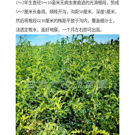
1～2年生直径5～10毫米无病虫害痕迹的光滑根段，剪成
5～7厘米长备用。顺畦开沟，沟距50厘米，深度5厘米，
然后将根段以30厘米的株距平放于沟内，覆盖细沙土，
浇透定根水，盖好地膜，一个月左右即可出苗。