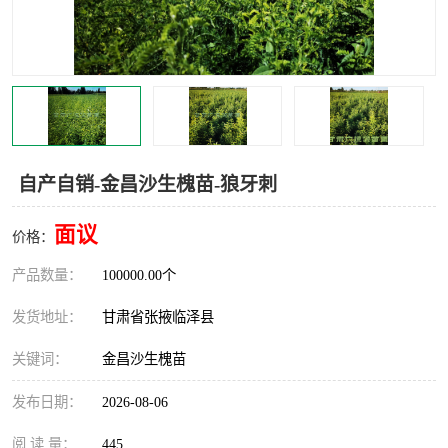
自产自销-金昌沙生槐苗-狼牙刺
面议
价格：
产品数量：
100000.00个
发货地址：
甘肃省张掖临泽县
关键词：
金昌沙生槐苗
发布日期：
2026-08-06
阅 读 量：
445