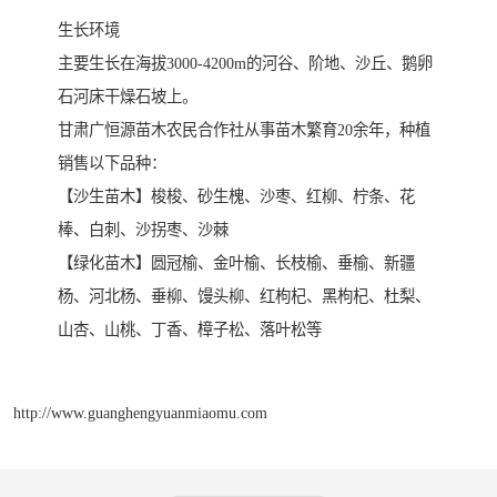
生长环境
主要生长在海拔3000-4200m的河谷、阶地、沙丘、鹅卵
石河床干燥石坡上。
甘肃广恒源苗木农民合作社从事苗木繁育20余年，种植
销售以下品种：
【沙生苗木】梭梭、砂生槐、沙枣、红柳、柠条、花
棒、白刺、沙拐枣、沙棘
【绿化苗木】圆冠榆、金叶榆、长枝榆、垂榆、新疆
杨、河北杨、垂柳、馒头柳、红枸杞、黑枸杞、杜梨、
山杏、山桃、丁香、樟子松、落叶松等
http://www.guanghengyuanmiaomu.com