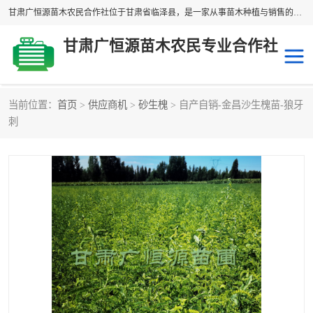
甘肃广恒源苗木农民合作社位于甘肃省临泽县，是一家从事苗木种植与销售的农民合作组织，合作社拥有苗木基地1500多亩，种植苗木品种40多个，年产各类苗木2000多万株。主营：白刺苗、红柳苗、梭梭苗等，我们以“种植一流的苗子，诚信经营”的经营理念，竭诚为每一位客户做优质的服务，欢迎来电咨询！
甘肃广恒源苗木农民专业合作社
当前位置：
首页
>
供应商机
>
砂生槐
> 自产自销-金昌沙生槐苗-狼牙
新疆杨
梭梭苗
刺
圆冠榆
柠条
杜梨
白刺苗
沙枣树
红柳苗
沙棘苗
柽柳苗
砂生槐
四翅滨藜