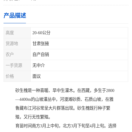
产品描述
高度
20-60公分
货源地
甘肃张掖
农户
自产自销
一手货源
无中介
价格
面议
砂生槐是一种喜暖、旱中生灌木。在西藏，多生于2800
—4400m的山坡灌丛中，河漫滩砂质、石质山坡，在雅
鲁藏布江河谷常呈大片群落出现。砂生槐既行种子繁
殖，又行无性繁殖。
育苗时间南方3月上中旬，北方3月下旬至4月上旬。选择