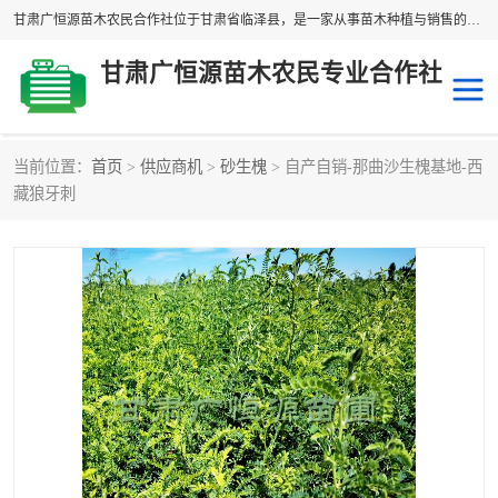
甘肃广恒源苗木农民合作社位于甘肃省临泽县，是一家从事苗木种植与销售的农民合作组织，合作社拥有苗木基地1500多亩，种植苗木品种40多个，年产各类苗木2000多万株。主营：白刺苗、红柳苗、梭梭苗等，我们以“种植一流的苗子，诚信经营”的经营理念，竭诚为每一位客户做优质的服务，欢迎来电咨询！
甘肃广恒源苗木农民专业合作社
当前位置：
首页
>
供应商机
>
砂生槐
> 自产自销-那曲沙生槐基地-西
新疆杨
梭梭苗
藏狼牙刺
圆冠榆
柠条
杜梨
白刺苗
沙枣树
红柳苗
沙棘苗
柽柳苗
砂生槐
四翅滨藜