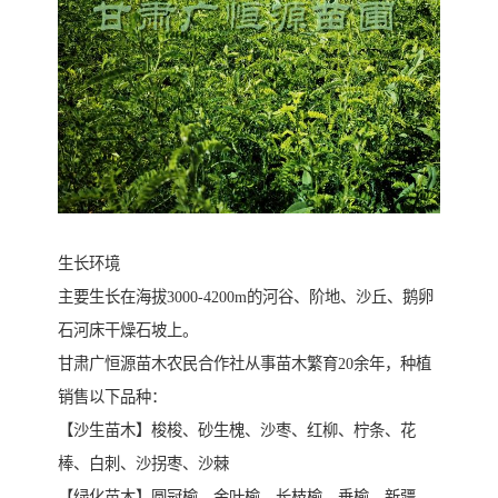
生长环境
主要生长在海拔3000-4200m的河谷、阶地、沙丘、鹅卵
石河床干燥石坡上。
甘肃广恒源苗木农民合作社从事苗木繁育20余年，种植
销售以下品种：
【沙生苗木】梭梭、砂生槐、沙枣、红柳、柠条、花
棒、白刺、沙拐枣、沙棘
【绿化苗木】圆冠榆、金叶榆、长枝榆、垂榆、新疆