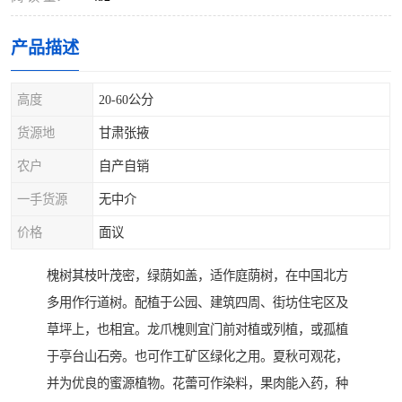
产品描述
高度
20-60公分
货源地
甘肃张掖
农户
自产自销
一手货源
无中介
价格
面议
槐树其枝叶茂密，绿荫如盖，适作庭荫树，在中国北方
多用作行道树。配植于公园、建筑四周、街坊住宅区及
草坪上，也相宜。龙爪槐则宜门前对植或列植，或孤植
于亭台山石旁。也可作工矿区绿化之用。夏秋可观花，
并为优良的蜜源植物。花蕾可作染料，果肉能入药，种