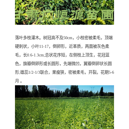
落叶多枝灌木。树冠高不及50cm，小枝密被柔毛，顶端
硬刺状，小叶11-17，倒卵形，近革质，两面被灰色柔
毛，长0.6-1.3cm;总状花序短，在侧枝上顶生，花冠蓝
色，旗瓣倒卵形或长圆形，先端微凹，翼瓣倒卵状长圆
形;雄蕊1/2-1/3联合，果瘦狭，密被柔毛，开裂。花期5-6
月 。