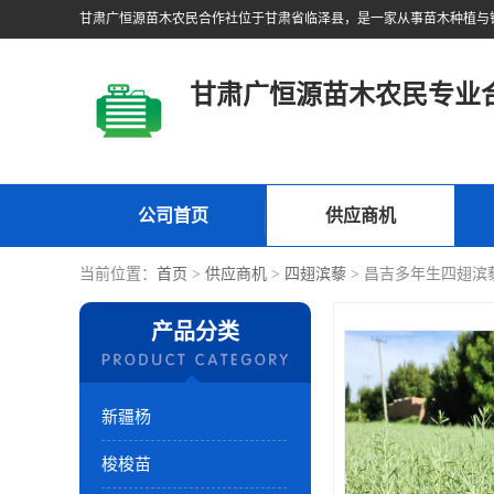
甘肃广恒源苗木农民专业
公司首页
供应商机
当前位置：
首页
>
供应商机
>
四翅滨藜
> 昌吉多年生四翅滨
产品分类
新疆杨
梭梭苗