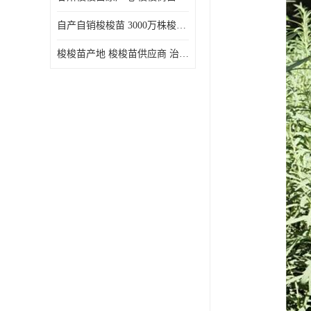
自产自销梭梭苗 3000万株梭梭种苗供应 办理检疫全国发货
梭梭苗产地 梭梭苗供应商 治沙造林梭梭种苗 自产自销