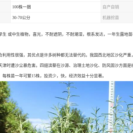
100株一捆
自产自销
30-70公分
机器挖苗
旱生 或中生植物，喜光，不耐遮阴，不耐潮湿，根系发达，一年生露地苗根深
。
合利用性很强，其优点是许多树种都无法替代的。我国西北地区沙化严重
天津时遭沙尘暴危害。四翅滨藜在沙源、治理土地沙化、防风固沙方面是树
，每株苗一年可繁15株，投资少，快，经济效益十分显著。