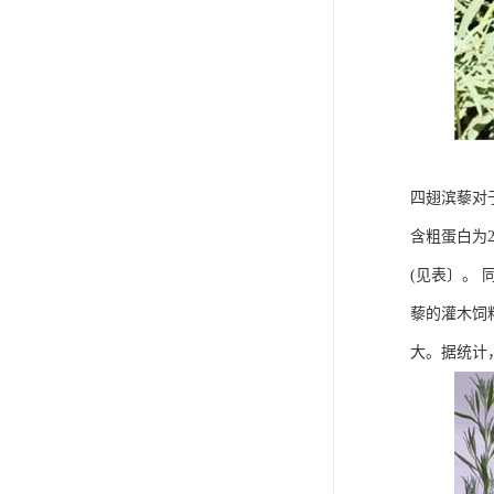
四翅滨藜对
含粗蛋白为2
(见表〕。
藜的灌木饲
大。据统计