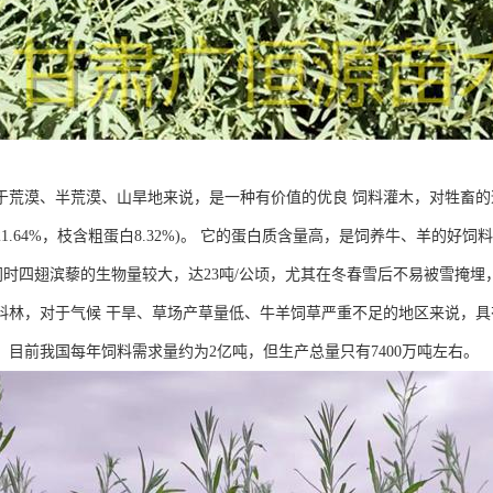
于荒漠、半荒漠、山旱地来说，是一种有价值的优良 饲料灌木，对牲畜的适
1.64%，枝含粗蛋白8.32%)。 它的蛋白质含量高，是饲养牛、羊的
 同时四翅滨藜的生物量较大，达23吨/公顷，尤其在冬春雪后不易被雪掩埋
料林，对于气候 干旱、草场产草量低、牛羊饲草严重不足的地区来说，
，目前我国每年饲料需求量约为2亿吨，但生产总量只有7400万吨左右。