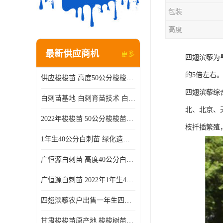
包装
高度
最新供应商机
更多
四翅滨藜为
的5倍左右
供应梭梭苗 高度50公分梭梭种苗基地 一手货源无中介
四翅滨藜综
白刺苗基地 白刺育苗技术 白刺苗产地
北、北京、
2022年梭梭苗 50公分梭梭苗产地 沙漠绿化梭梭苗基地 提供技术
枝扦插繁殖
1年生40公分白刺苗 绿化造林白刺树苗
广恒源白刺苗 高度40公分白刺树苗
广恒源白刺苗 2022年1年生40公分白刺树苗
四翅滨藜农户出售一年生四翅滨藜各种规格四翅滨黎产地货源
甘肃梭梭苗原产地 梭梭树苗种植技术 梭梭种苗基地