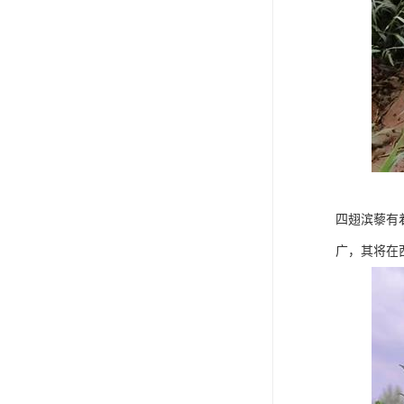
四翅滨藜有
广，其将在