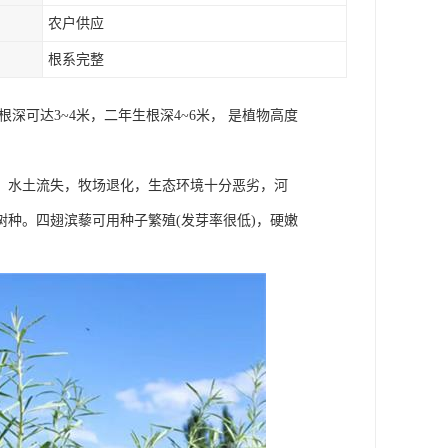
农户供应
根系完整
可达3~4米，二年生根深4~6米， 是植物高度
，水土流失，牧场退化，生态环境十分恶劣，河
种。四翅滨藜可用种子繁殖(发芽率很低)，硬嫩