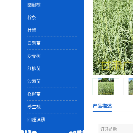
圆冠榆
柠条
杜梨
白刺苗
沙枣树
红柳苗
沙棘苗
柽柳苗
产品描述
砂生槐
四翅滨藜
订好苗后