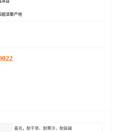
临泽县
四翅滨藜产地
0022
喜光，耐干旱、耐寒冷，耐盐碱