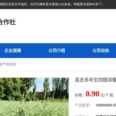
甘肃广恒源苗木农民合作社位于甘肃省临泽县，是一家从事苗木种植与销售的农民合作组织，合作社拥有苗木基地1500多亩，种植苗木品种40多个，年产各类苗木2000多万株。主营：白刺苗、红柳苗、梭梭苗等，我们以“种植一流的苗子，诚信经营”的经营理念，竭诚为每一位客户做优质的服务，欢迎来电咨询！
合作社
企业视频
公司介绍
公司动态
藜产地供应
昌吉多年生四翅滨
0.90
价格：
元/个 起
产品数量：
100000000.