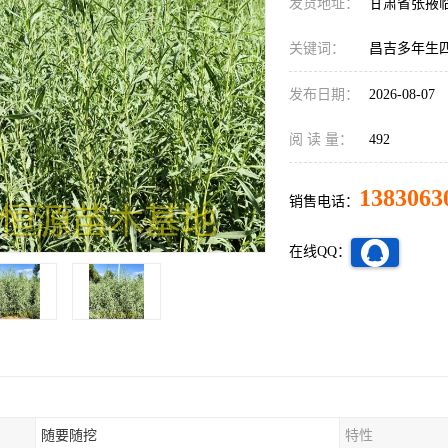
发货地址：
甘肃省张掖
关键词：
昌吉多年生
发布日期：
2026-08-07
阅 读 量：
492
1383063
销售电话：
在线QQ：
随要随挖
特性