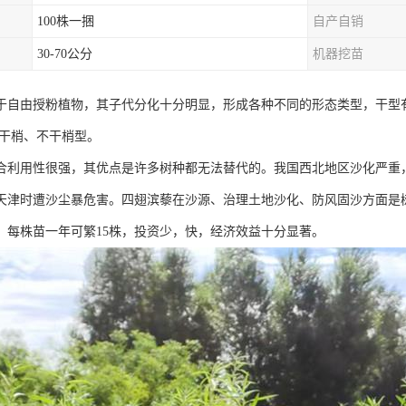
100株一捆
自产自销
30-70公分
机器挖苗
于自由授粉植物，其子代分化十分明显，形成各种不同的形态类型，干型
有干梢、不干梢型。
合利用性很强，其优点是许多树种都无法替代的。我国西北地区沙化严重
天津时遭沙尘暴危害。四翅滨藜在沙源、治理土地沙化、防风固沙方面是树
，每株苗一年可繁15株，投资少，快，经济效益十分显著。