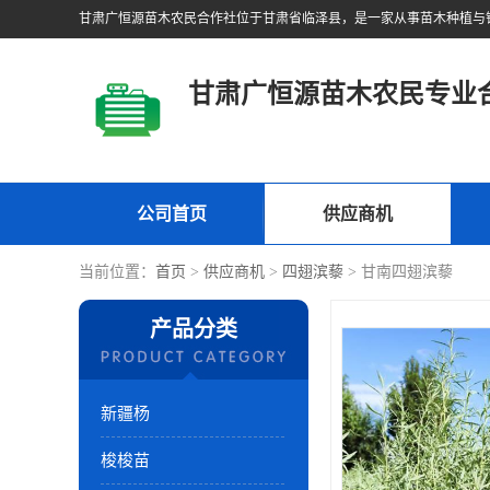
甘肃广恒源苗木农民专业
公司首页
供应商机
当前位置：
首页
>
供应商机
>
四翅滨藜
> 甘南四翅滨藜
产品分类
新疆杨
梭梭苗