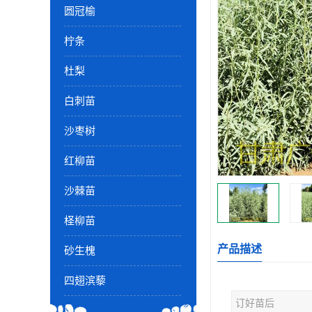
圆冠榆
柠条
杜梨
白刺苗
沙枣树
红柳苗
沙棘苗
柽柳苗
产品描述
砂生槐
四翅滨藜
订好苗后