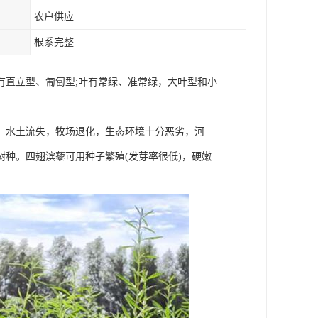
农户供应
根系完整
有直立型、匍匐型;叶有常绿、准常绿，大叶型和小
，水土流失，牧场退化，生态环境十分恶劣，河
种。四翅滨藜可用种子繁殖(发芽率很低)，硬嫩