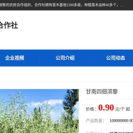
甘肃广恒源苗木农民合作社位于甘肃省临泽县，是一家从事苗木种植与销售的农民合作组织，合作社拥有苗木基地1500多亩，种植苗木品种40多个，年产各类苗木2000多万株。主营：白刺苗、红柳苗、梭梭苗等，我们以“种植一流的苗子，诚信经营”的经营理念，竭诚为每一位客户做优质的服务，欢迎来电咨询！
合作社
企业视频
公司介绍
公司动态
甘南四翅滨藜
0.90
价格：
元/个 起
产品数量：
100000000.