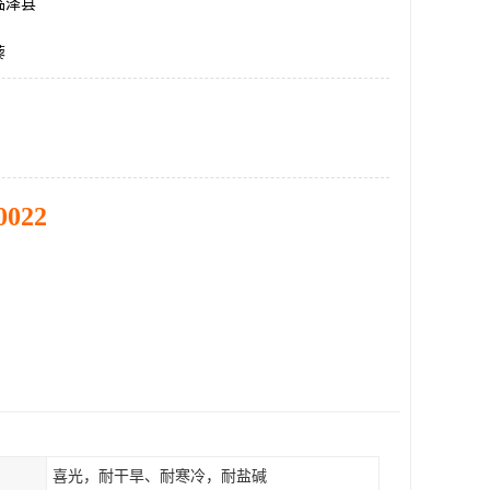
临泽县
藜
0022
喜光，耐干旱、耐寒冷，耐盐碱