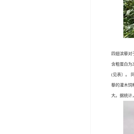
四翅滨藜对
含粗蛋白为2
(见表〕。
藜的灌木饲
大。据统计