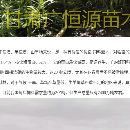
于荒漠、半荒漠、山旱地来说，是一种有价值的优良 饲料灌木，对牲畜的适
1.64%，枝含粗蛋白8.32%)。 它的蛋白质含量高，是饲养牛、羊的
 同时四翅滨藜的生物量较大，达23吨/公顷，尤其在冬春雪后不易被雪掩埋
料林，对于气候 干旱、草场产草量低、牛羊饲草严重不足的地区来说，
，目前我国每年饲料需求量约为2亿吨，但生产总量只有7400万吨左右。