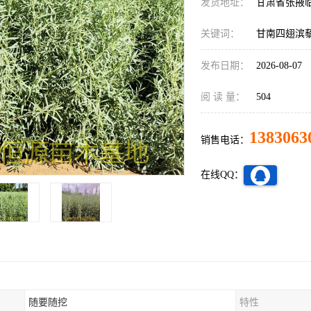
发货地址：
甘肃省张掖
关键词：
甘南四翅滨
发布日期：
2026-08-07
阅 读 量：
504
1383063
销售电话：
在线QQ：
随要随挖
特性