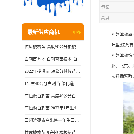
包装
高度
最新供应商机
更多
四翅滨藜属
叶型;枝条
供应梭梭苗 高度50公分梭梭种苗基地 一手货源无中介
四翅滨藜综
白刺苗基地 白刺育苗技术 白刺苗产地
北、北京、
2022年梭梭苗 50公分梭梭苗产地 沙漠绿化梭梭苗基地 提供技术
枝扦插繁殖
1年生40公分白刺苗 绿化造林白刺树苗
广恒源白刺苗 高度40公分白刺树苗
广恒源白刺苗 2022年1年生40公分白刺树苗
四翅滨藜农户出售一年生四翅滨藜各种规格四翅滨黎产地货源
甘肃梭梭苗原产地 梭梭树苗种植技术 梭梭种苗基地