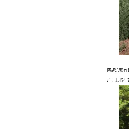
四翅滨藜有
广，其将在