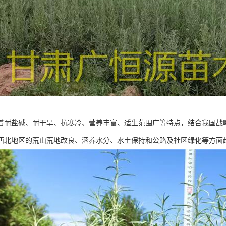
着耐盐碱、耐干旱、抗寒冷、营养丰富、适生范围广等特点，结合我国战
西北地区的荒山荒地改良、涵养水分、水土保持和公路及社区绿化等方面