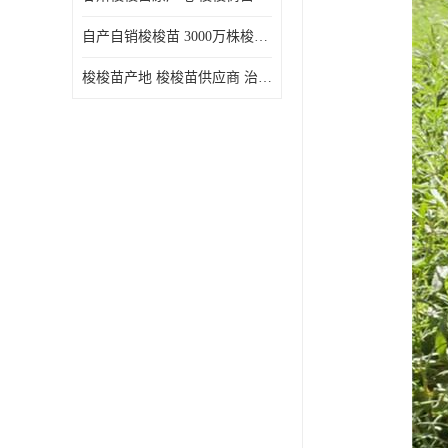
自产自销梭梭苗 3000万株梭梭种苗供应 办理检疫全国发货
梭梭苗产地 梭梭苗供应商 治沙造林梭梭种苗 自产自销