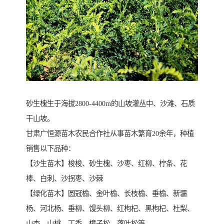
砂生槐生于海拔2800-4400m的山坡灌丛中、沙滩、石质
干山坡。
甘肃广恒源苗木农民合作社从事苗木繁育20余年，种植
销售以下品种：
【沙生苗木】梭梭、砂生槐、沙枣、红柳、柠条、花
棒、白刺、沙拐枣、沙棘
【绿化苗木】圆冠榆、金叶榆、长枝榆、垂榆、新疆
杨、河北杨、垂柳、馒头柳、红枸杞、黑枸杞、杜梨、
山杏、山桃、丁香、樟子松、落叶松等