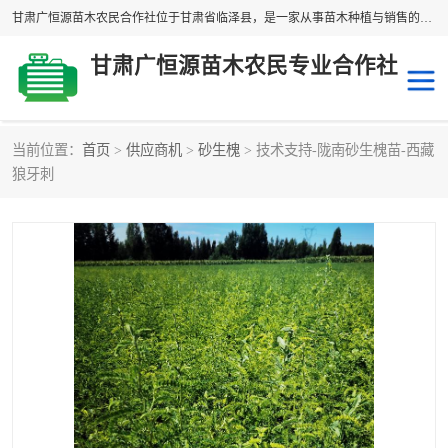
甘肃广恒源苗木农民合作社位于甘肃省临泽县，是一家从事苗木种植与销售的农民合作组织，合作社拥有苗木基地1500多亩，种植苗木品种40多个，年产各类苗木2000多万株。主营：白刺苗、红柳苗、梭梭苗等，我们以“种植一流的苗子，诚信经营”的经营理念，竭诚为每一位客户做优质的服务，欢迎来电咨询！
甘肃广恒源苗木农民专业合作社
当前位置：
首页
>
供应商机
>
砂生槐
> 技术支持-陇南砂生槐苗-西藏
新疆杨
梭梭苗
狼牙刺
圆冠榆
柠条
杜梨
白刺苗
沙枣树
红柳苗
沙棘苗
柽柳苗
砂生槐
四翅滨藜