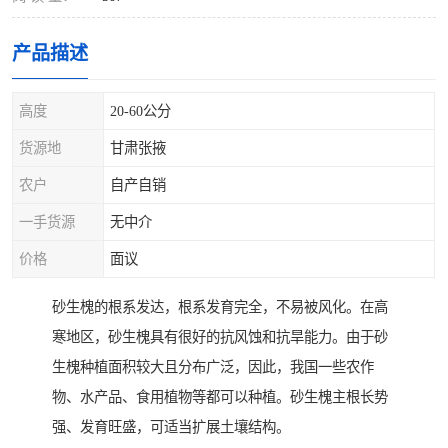
产品描述
高度
20-60公分
货源地
甘肃张掖
农户
自产自销
一手货源
无中介
价格
面议
砂生槐的根系发达，根系发育完全，不易被风化。在高
寒地区，砂生槐具有很好的抗风蚀和抗旱能力。由于砂
生槐种植面积较大且分布广泛，因此，我国一些农作
物、水产品、食用植物等都可以种植。砂生槐主根长势
强、发育旺盛，可适当扩展土壤结构。