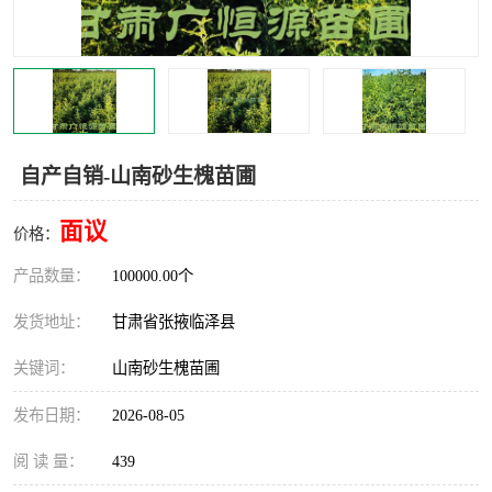
自产自销-山南砂生槐苗圃
面议
价格：
产品数量：
100000.00个
发货地址：
甘肃省张掖临泽县
关键词：
山南砂生槐苗圃
发布日期：
2026-08-05
阅 读 量：
439