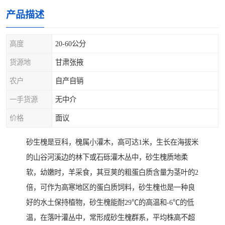
产品描述
高度
20-60公分
货源地
甘肃张掖
农户
自产自销
一手货源
无中介
价格
面议
砂生槐是豆科，槐属小灌木，高可达1米，生长在海拔米
的山谷河溪边的林下或石砾灌木丛中，砂生槐质地柔
软，幼嫩时，羊采食，其豆荚的粗蛋白质含量为茎叶的2
倍，可作为高寒地区的蛋白质饲料，砂生槐也是一种良
好的水土保持植物，砂生槐能耐29℃的高温和-6℃的低
温，在落叶灌丛中，常形成砂生槐群系，平均株高不超