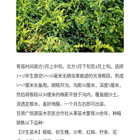
育苗时间南方3月上中旬，北方3月下旬至4月上旬。选择
1～2年生直径5～10毫米无病虫害痕迹的光滑根段，剪成
5～7厘米长备用。顺畦开沟，沟距50厘米，深度5厘米，
然后将根段以30厘米的株距平放于沟内，覆盖细沙土，
浇透定根水，盖好地膜，一个月左右即可出苗。
甘肃广恒源苗木农民合作社从事苗木繁育20余年，种植
销售以下品种：
【沙生苗木】梭梭、砂生槐、沙枣、红柳、柠条、花