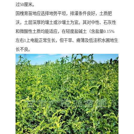
过50厘米。
国槐育苗地应选择地势平坦，排灌条件良好，土质肥
沃，土层深厚的壤土或沙壤土为宜。其对中性、石灰性
和微酸性土质均能适应，在轻度盐碱土（含盐量0.15%
左右1上电能正常生长，但干旱、瘠薄及低洼积水圃地生
长不良。