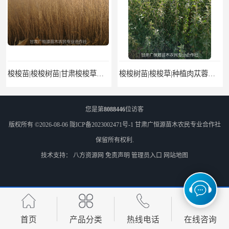
梭梭苗|梭梭树苗|甘肃梭梭草种植基地|广恒源苗木基地
梭梭树苗|梭梭草|种植肉苁蓉专用梭梭树
您是第
8088446
位访客
版权所有 ©2026-08-06
陇ICP备2023002471号-1
甘肃广恒源苗木农民专业合作社
保留所有权利.
技术支持：
八方资源网
免责声明
管理员入口
网站地图
甘肃农户出售小叶锦鸡儿牛筋条毛条白柠条 一年生柠条
2017年柠条种植基地 柠条毛条种植方法 柠条树苗供应基地
首页
产品分类
热线电话
在线咨询