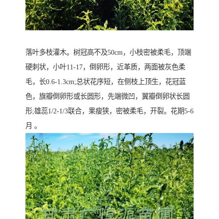
落叶多枝灌木。树冠高不及50cm，小枝密被柔毛，顶端
硬刺状，小叶11-17，倒卵形，近革质，两面被灰色柔
毛，长0.6-1.3cm;总状花序短，在侧枝上顶生，花冠蓝
色，旗瓣倒卵形或长圆形，先端微凹，翼瓣倒卵状长圆
形;雄蕊1/2-1/3联合，果瘦狭，密被柔毛，开裂。花期5-6
月 。