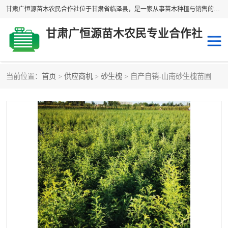
甘肃广恒源苗木农民合作社位于甘肃省临泽县，是一家从事苗木种植与销售的农民合作组织，合作社拥有苗木基地1500多亩，种植苗木品种40多个，年产各类苗木2000多万株。主营：白刺苗、红柳苗、梭梭苗等，我们以“种植一流的苗子，诚信经营”的经营理念，竭诚为每一位客户做优质的服务，欢迎来电咨询！
甘肃广恒源苗木农民专业合作社
当前位置：
首页
>
供应商机
>
砂生槐
> 自产自销-山南砂生槐苗圃
新疆杨
梭梭苗
圆冠榆
柠条
杜梨
白刺苗
沙枣树
红柳苗
沙棘苗
柽柳苗
砂生槐
四翅滨藜