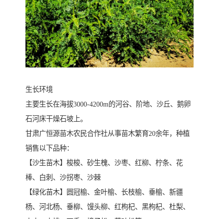
生长环境
主要生长在海拔3000-4200m的河谷、阶地、沙丘、鹅卵
石河床干燥石坡上。
甘肃广恒源苗木农民合作社从事苗木繁育20余年，种植
销售以下品种：
【沙生苗木】梭梭、砂生槐、沙枣、红柳、柠条、花
棒、白刺、沙拐枣、沙棘
【绿化苗木】圆冠榆、金叶榆、长枝榆、垂榆、新疆
杨、河北杨、垂柳、馒头柳、红枸杞、黑枸杞、杜梨、