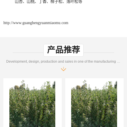
山杏、山桃、丁香、樟子松、落叶松等
http://www.guanghengyuanmiaomu.com
产品推荐
Development, design, production and sales in one of the manufacturing enterprises