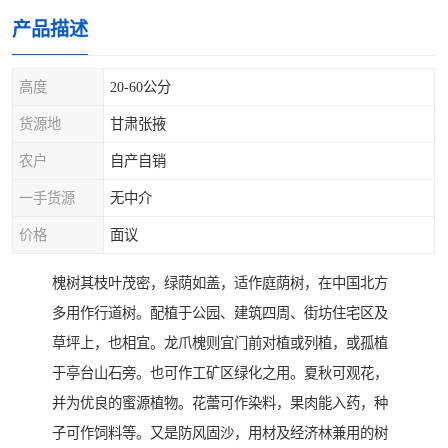
产品描述
高度
20-60公分
货源地
甘肃张掖
农户
自产自销
一手货源
无中介
价格
面议
槐树其枝叶茂密，绿荫如盖，适作庭荫树，在中国北方
多用作行道树。配植于公园、建筑四周、街坊住宅区及
草坪上，也相宜。龙爪槐则宜门前对植或列植，或孤植
于亭台山石旁。也可作工矿区绿化之用。夏秋可观花，
并为优良的蜜源植物。花蕾可作染料，果肉能入药，种
子可作饲料等。又是防风固沙，用材及经济林兼用的树