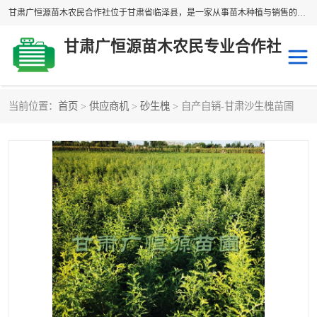
甘肃广恒源苗木农民合作社位于甘肃省临泽县，是一家从事苗木种植与销售的农民合作组织，合作社拥有苗木基地1500多亩，种植苗木品种40多个，年产各类苗木2000多万株。主营：白刺苗、红柳苗、梭梭苗等，我们以“种植一流的苗子，诚信经营”的经营理念，竭诚为每一位客户做优质的服务，欢迎来电咨询！
甘肃广恒源苗木农民专业合作社
当前位置：
首页
>
供应商机
>
砂生槐
> 自产自销-甘肃沙生槐苗圃
新疆杨
梭梭苗
圆冠榆
柠条
杜梨
白刺苗
沙枣树
红柳苗
沙棘苗
柽柳苗
砂生槐
四翅滨藜