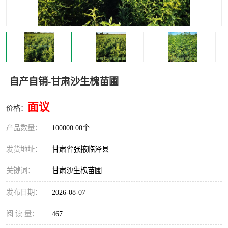
自产自销-甘肃沙生槐苗圃
面议
价格：
产品数量：
100000.00个
发货地址：
甘肃省张掖临泽县
关键词：
甘肃沙生槐苗圃
发布日期：
2026-08-07
阅 读 量：
467