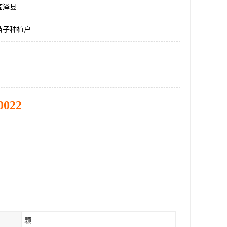
临泽县
苗子种植户
0022
颗