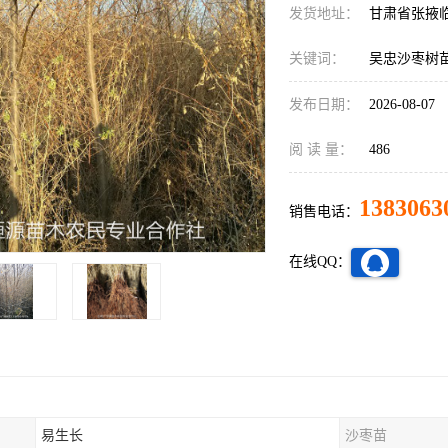
发货地址：
甘肃省张掖
关键词：
吴忠沙枣树
发布日期：
2026-08-07
阅 读 量：
486
1383063
销售电话：
在线QQ：
易生长
沙枣苗