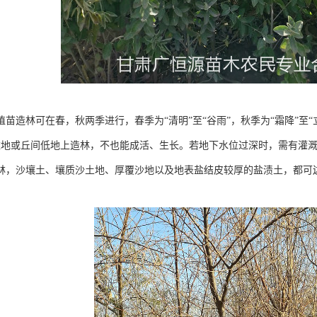
植苗造林可在春，秋两季进行，春季为“清明”至“谷雨”，秋季为“霜降”至
滩地或丘间低地上造林，不也能成活、生长。若地下水位过深时，需有灌
林，沙壤土、壤质沙土地、厚覆沙地以及地表盐结皮较厚的盐渍土，都可边