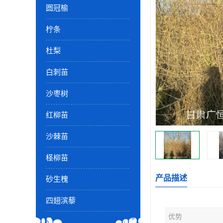
圆冠榆
柠条
杜梨
白刺苗
沙枣树
红柳苗
沙棘苗
柽柳苗
产品描述
砂生槐
四翅滨藜
优势