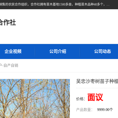
甘肃广恒源苗木农民合作社位于甘肃省临泽县，是一家从事苗木种植与销售的农民合作组织，合作社拥有苗木基地1500多亩，种植苗木品种40多个，年产各类苗木2000多万株。主营：白刺苗、红柳苗、梭梭苗等，我们以“种植一流的苗子，诚信经营”的经营理念，竭诚为每一位客户做优质的服务，欢迎来电咨询！
合作社
企业视频
公司介绍
公司动态
户-自产自销
吴忠沙枣树苗子种植
面议
价格：
产品数量：
9999.00个