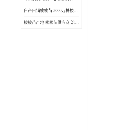
自产自销梭梭苗 3000万株梭梭种苗供应 办理检疫全国发货
梭梭苗产地 梭梭苗供应商 治沙造林梭梭种苗 自产自销