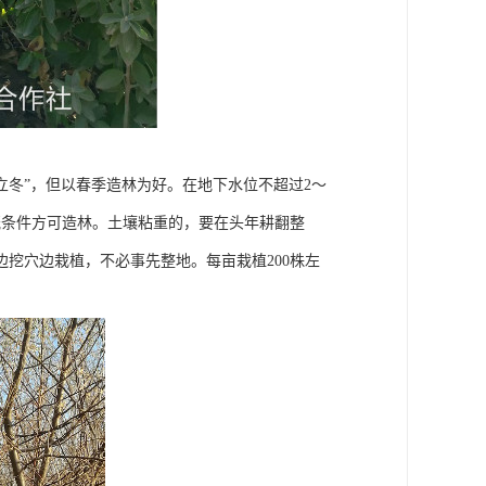
“立冬”，但以春季造林为好。在地下水位不超过2～
溉条件方可造林。土壤粘重的，要在头年耕翻整
挖穴边栽植，不必事先整地。每亩栽植200株左