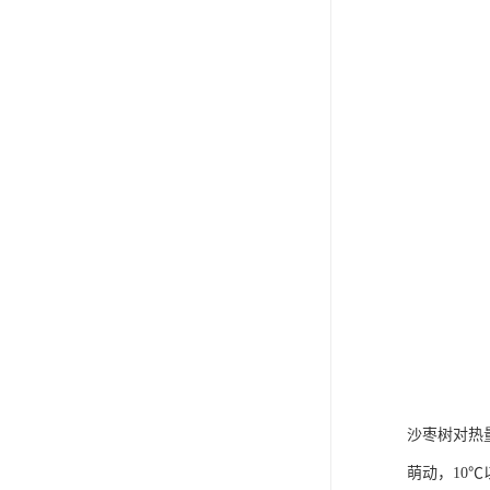
沙枣树对热
萌动，10