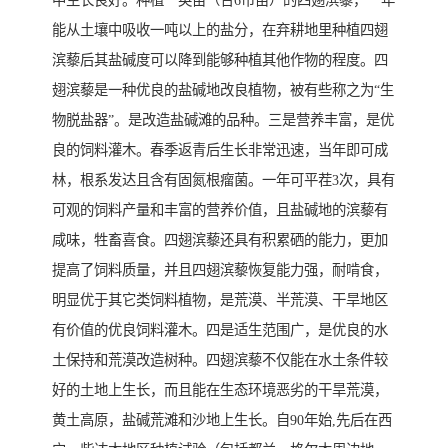
中生长良好。种植一英亩（合6市亩）的四翅滨藜，一年
能从土壤中吸收一吨以上的盐分，在弃耕地里种植四翅
滨藜后其盐碱度可以降到能够种植其他作物的程度。四
翅滨藜是一种优良的盐碱地改良植物，被有些称之为“生
物脱盐器”。是改造盐碱滩的品种。三是营养丰富，是优
良的饲料灌木。春季返青后生长非常迅速，当年即可成
林，根系发达且含有固氮根瘤菌。一年可平茬3次，具有
可观的饲料产量和丰富的营养价值，且盐碱地的滨藜有
咸味，牲畜喜食。四翅滨藜还具有积累硒的能力，更加
提高了饲料质量，并且四翅滨藜恢复能力强，耐啃食，
明显优于其它类饲料植物，是荒漠、半荒漠、干旱地区
有价值的优良饲料灌木。四是适生范围广，是优良的水
土保持和荒漠改造树种。四翅滨藜不仅能在水土条件较
好的土地上生长，而且能在生态环境恶劣的干旱荒漠，
黄土高原，盐碱荒滩和沙地上生长。自90年始,先后在西