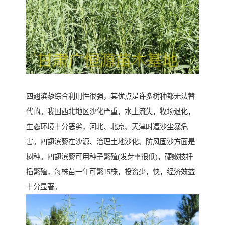
四翅滨藜综合利用性很强，其优点是许多树种都无法替
代的。我国西北地区沙化严重，水土流失，牧场退化，
生态环境十分恶劣，河北、北京、天津时遭沙尘暴危
害。四翅滨藜在沙源、治理土地沙化、防风固沙方面是
树种。四翅滨藜可用种子繁殖(发芽率很低)，硬嫩枝扦
插繁殖，每株苗一年可繁15株，投资少，快，经济效益
十分显著。