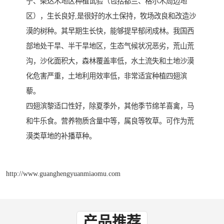
宁、柴达木地区种植试验（包括都兰、格尔木周边地
区），生长良好,是很好的水土保持，牧场改良和改造沙
漠的树种。其早期生长快，能够提早郁闭成林。我国西
部地处干旱、半干旱地区，生态气候状况恶劣，荒山荒
沟，沙化面积大，森林覆盖率低，水土流失和土地沙漠
化危害严重，土地利用效率低，非常适宜种植四翅滨
藜。
四翅滨黎适口性好，除夏季外，其他季节绵羊喜禽，马
和牛乐食。营养物质含量中等，属良等牧草。可作为荒
漠类草地的补播草种。
http://www.guanghengyuanmiaomu.com
产品推荐