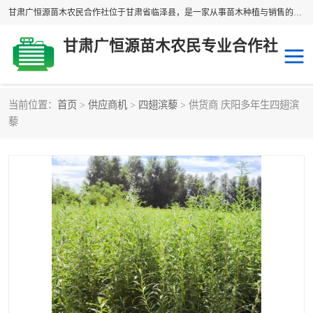
甘肃广恒源苗木农民合作社位于甘肃省临泽县，是一家从事苗木种植与销售的农民合作组织，合作社拥有苗木基地1500多亩，种植苗木品种40多个，年产各类苗木2000多万株。主营：白刺苗、红柳苗、梭梭苗等，我们以“种植一流的苗子，诚信经营”的经营理念，竭诚为每一位客户做优质的服务，欢迎来电咨询！
甘肃广恒源苗木农民专业合作社
当前位置：
首页
>
供应商机
>
四翅滨藜
> 供货商 庆阳多年生四翅滨
新疆杨
梭梭苗
藜
圆冠榆
柠条
杜梨
白刺苗
沙枣树
红柳苗
沙棘苗
柽柳苗
砂生槐
四翅滨藜