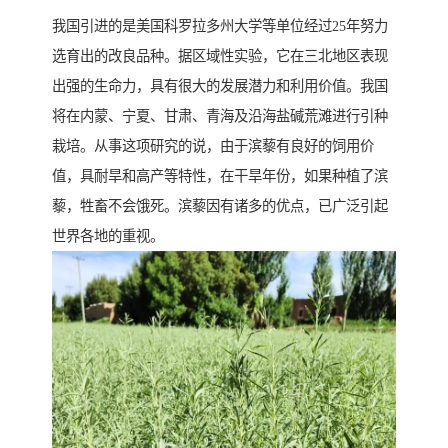
我国引进的是美国科罗拉多州大学等单位经过25年努力
选育出的改良品种。据区域性实验，它在三北地区表现
出强的生命力，具有很大的发展潜力和利用价值。我国
将在内蒙、宁夏、甘肃、青海及沿海盐碱荒滩进行引种
栽培。从事这项研究的说，由于滨藜有良好的饲用价
值，具耐旱和高产等特性，在干旱年份，如果种植了滨
藜，牲畜不会饿死。滨藜因有诸多的优点，已广泛引起
世界各地的重视。