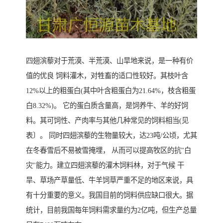
四翅滨藜对于荒漠、半荒漠、山旱地来说，是一种有价
值的优良 饲料灌木，对牲畜的适口性较好。其枝叶含
12%以上的粗蛋白(其中叶含粗蛋白为21.64%，枝含粗蛋
白8.32%)。 它的蛋白质含量高，是饲养牛、羊的好饲
料。其可饲性、产肉率与其他几种常见的饲料相当(见
表〕。 同时四翅滨藜的生物量较大，达23吨/公顷，尤其
在冬春雪后不易被雪掩埋， 从而可以提高牧区的抗"白
灾"能力。建立四翅滨藜的灌木饲料林，对于气候 干
旱、草场产草量低、牛羊饲草严重不足的地区来说，具
有十分重要的意义。我国目前的饲料供应缺口很大。据
统计，目前我国每年饲料需求量约为2亿吨，但生产总量