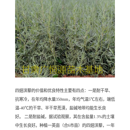
四翅滨藜的价值和优良特性主要有四点：一是耐干旱、
抗寒冷，在年均降水量350mm，年均气温5℃左右，端低
温-40℃的干旱、半干旱荒漠，盐碱地带均能生长良
好。 二是耐盐碱，据试验观察，其在含盐量1.3%的土壤
中生长良好。种植一英亩（合6市亩）的四翅滨藜，一年