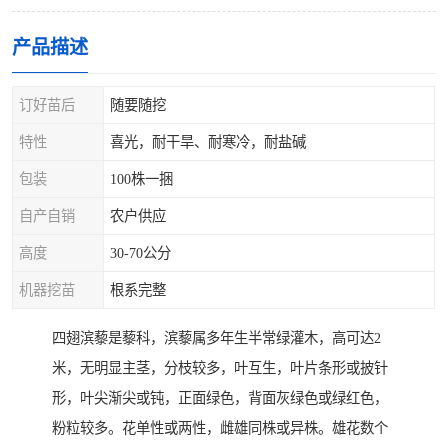
产品描述
订好苗后
随要随挖
特性
喜光，耐干旱、耐寒冷，耐盐碱
包装
100株一捆
自产自销
农户供应
高度
30-70公分
机器挖苗
根系完整
四翅滨藜是藜科，滨藜属多年生半常绿灌木，高可达2
米，无明显主茎，分枝较多，叶互生，叶片条形或披针
形，叶尖渐尖或钝，正面绿色，背面灰绿色或绿红色，
粉粒较多。花单性或两性，雌雄同株或异株。雄花数个