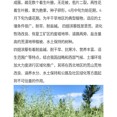
成簇，雌花数个着生叶腋，无花被，苞片二裂，两性花
着生叶腋，果为胞果，种子卵形，6月中旬为始花期，6
月下旬为盛花期。为半干旱地区的典型植物，适应的土
壤条件很广，耐旱、耐盐碱。 四翅滨藜既是垦荒、退化
牧场改良、恢复工矿区的废墟地带、道路两旁、盐含量
高的荒漠地带植被、水土保持的树种。
四翅滨藜有着耐盐碱、耐干旱、抗寒冷、营养丰富、适
生范围广等特点，结合我国战略和西部气候、土壤环境
加大力度进行区域化推广，其将在西北地区的荒山荒地
改良、涵养水分、水土保持和公路及社区绿化等方面起
到不可估量的作用。