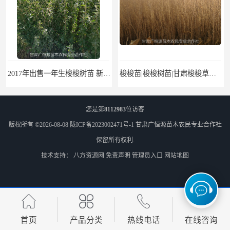
2017年出售一年生梭梭树苗 新疆梭梭沙地绿化种植肉苁蓉
梭梭苗|梭梭树苗|甘肃梭梭草种植基地|广恒源苗木基地
您是第
8112983
位访客
版权所有 ©2026-08-08
陇ICP备2023002471号-1
甘肃广恒源苗木农民专业合作社
保留所有权利.
技术支持：
八方资源网
免责声明
管理员入口
网站地图
梭梭树苗|梭梭草|种植肉苁蓉专用梭梭树
甘肃农户出售小叶锦鸡儿牛筋条毛条白柠条 一年生柠条
首页
产品分类
热线电话
在线咨询