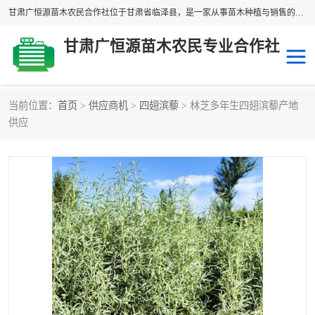
甘肃广恒源苗木农民合作社位于甘肃省临泽县，是一家从事苗木种植与销售的农民合作组织，合作社拥有苗木基地1500多亩，种植苗木品种40多个，年产各类苗木2000多万株。主营：白刺苗、红柳苗、梭梭苗等，我们以“种植一流的苗子，诚信经营”的经营理念，竭诚为每一位客户做优质的服务，欢迎来电咨询！
甘肃广恒源苗木农民专业合作社
当前位置：
首页
>
供应商机
>
四翅滨藜
> 林芝多年生四翅滨藜产地
新疆杨
梭梭苗
供应
圆冠榆
柠条
杜梨
白刺苗
沙枣树
红柳苗
沙棘苗
柽柳苗
砂生槐
四翅滨藜