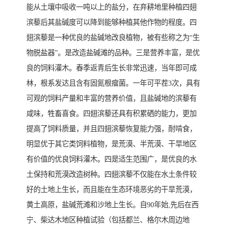
能从土壤中吸收一吨以上的盐分，在弃耕地里种植四翅
滨藜后其盐碱度可以降到能够种植其他作物的程度。四
翅滨藜是一种优良的盐碱地改良植物，被有些称之为“生
物脱盐器”。是改造盐碱滩的品种。三是营养丰富，是优
良的饲料灌木。春季返青后生长非常迅速，当年即可成
林，根系发达且含有固氮根瘤菌。一年可平茬3次，具有
可观的饲料产量和丰富的营养价值，且盐碱地的滨藜有
咸味，牲畜喜食。四翅滨藜还具有积累硒的能力，更加
提高了饲料质量，并且四翅滨藜恢复能力强，耐啃食，
明显优于其它类饲料植物，是荒漠、半荒漠、干旱地区
有价值的优良饲料灌木。四是适生范围广，是优良的水
土保持和荒漠改造树种。四翅滨藜不仅能在水土条件较
好的土地上生长，而且能在生态环境恶劣的干旱荒漠，
黄土高原，盐碱荒滩和沙地上生长。自90年始,先后在西
宁、柴达木地区种植试验（包括都兰、格尔木周边地