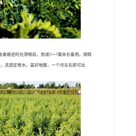
病虫害痕迹的光滑根段，剪成5～7厘米长备用。顺畦
土，浇透定根水，盖好地膜，一个月左右即可出