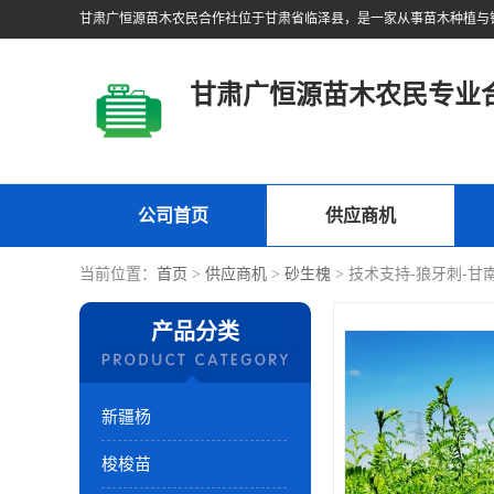
甘肃广恒源苗木农民专业
公司首页
供应商机
当前位置：
首页
>
供应商机
>
砂生槐
> 技术支持-狼牙刺-甘
产品分类
新疆杨
梭梭苗