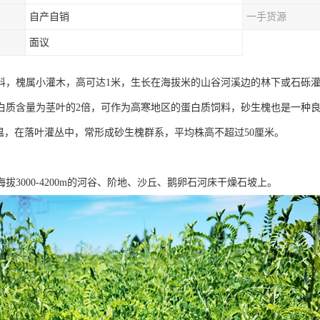
自产自销
一手货源
面议
科，槐属小灌木，高可达1米，生长在海拔米的山谷河溪边的林下或石砾
白质含量为茎叶的2倍，可作为高寒地区的蛋白质饲料，砂生槐也是一种良
低温，在落叶灌丛中，常形成砂生槐群系，平均株高不超过50厘米。
拔3000-4200m的河谷、阶地、沙丘、鹅卵石河床干燥石坡上。