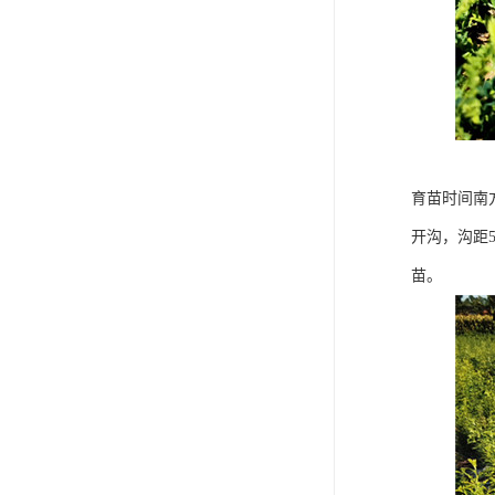
育苗时间南
开沟，沟距
苗。