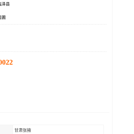
临泽县
苗圃
0022
甘肃张掖