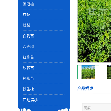
圆冠榆
柠条
杜梨
白刺苗
沙枣树
红柳苗
沙棘苗
柽柳苗
产品描述
砂生槐
四翅滨藜
高度