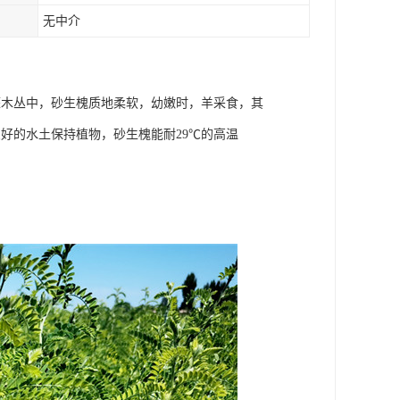
无中介
灌木丛中，砂生槐质地柔软，幼嫩时，羊采食，其
好的水土保持植物，砂生槐能耐29℃的高温