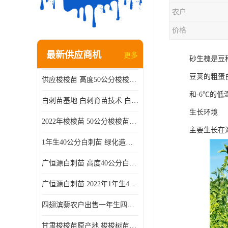
农户
价格
最新供应商机
更多
砂生槐是豆
豆荚的粗蛋
供应梭梭苗 高度50公分梭梭种苗基地 一手货源无中介
和-6℃的
白刺苗基地 白刺育苗技术 白刺苗产地
生长环境
2022年梭梭苗 50公分梭梭苗产地 沙漠绿化梭梭苗基地 提供技术
主要生长在海
1年生40公分白刺苗 绿化造林白刺树苗
广恒源白刺苗 高度40公分白刺树苗
广恒源白刺苗 2022年1年生40公分白刺树苗
四翅滨藜农户出售一年生四翅滨藜各种规格四翅滨黎产地货源
甘肃梭梭苗原产地 梭梭树苗种植技术 梭梭种苗基地