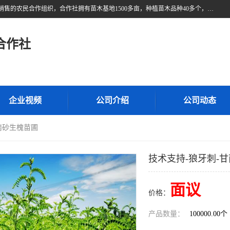
甘肃广恒源苗木农民合作社位于甘肃省临泽县，是一家从事苗木种植与销售的农民合作组织，合作社拥有苗木基地1500多亩，种植苗木品种40多个，年产各类苗木2000多万株。主营：白刺苗、红柳苗、梭梭苗等，我们以“种植一流的苗子，诚信经营”的经营理念，竭诚为每一位客户做优质的服务，欢迎来电咨询！
合作社
企业视频
公司介绍
公司动态
南砂生槐苗圃
技术支持-狼牙刺-
面议
价格：
产品数量：
100000.00个