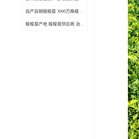
自产自销梭梭苗 3000万株梭梭种苗供应 办理检疫全国发货
梭梭苗产地 梭梭苗供应商 治沙造林梭梭种苗 自产自销