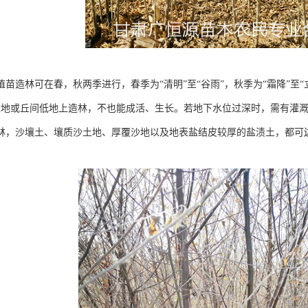
植苗造林可在春，秋两季进行，春季为“清明”至“谷雨”，秋季为“霜降”至
滩地或丘间低地上造林，不也能成活、生长。若地下水位过深时，需有灌
林，沙壤土、壤质沙土地、厚覆沙地以及地表盐结皮较厚的盐渍土，都可边