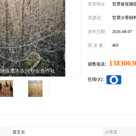
发货地址：
甘肃省张掖
关键词：
甘肃沙枣树
发布日期：
2026-08-07
阅 读 量：
469
1383063
销售电话：
在线QQ：
易生长
沙枣苗