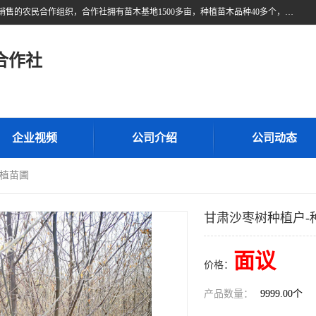
甘肃广恒源苗木农民合作社位于甘肃省临泽县，是一家从事苗木种植与销售的农民合作组织，合作社拥有苗木基地1500多亩，种植苗木品种40多个，年产各类苗木2000多万株。主营：白刺苗、红柳苗、梭梭苗等，我们以“种植一流的苗子，诚信经营”的经营理念，竭诚为每一位客户做优质的服务，欢迎来电咨询！
合作社
企业视频
公司介绍
公司动态
种植苗圃
甘肃沙枣树种植户-
面议
价格：
产品数量：
9999.00个