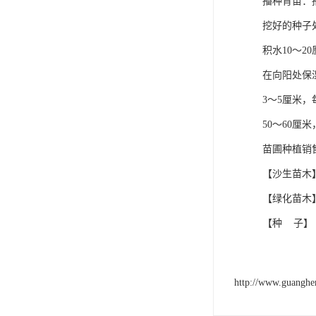
播种育苗：
挖好的种子处
积水10～2
在向阳处保
3～5厘米
50～60厘
苗圃种植销
【沙生苗木
【绿化苗木
【种 子】
http://www.guangh