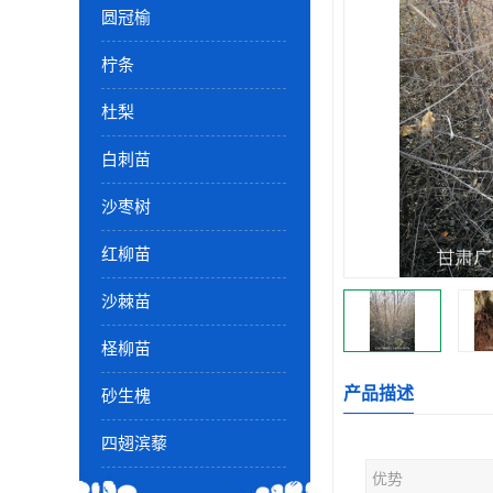
圆冠榆
柠条
杜梨
白刺苗
沙枣树
红柳苗
沙棘苗
柽柳苗
产品描述
砂生槐
四翅滨藜
优势