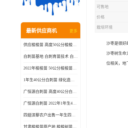
可售地
价格
栽培环境
最新供应商机
更多
沙枣是很好
供应梭梭苗 高度50公分梭梭种苗基地 一手货源无中介
沙枣树生命
白刺苗基地 白刺育苗技术 白刺苗产地
位相关，地
2022年梭梭苗 50公分梭梭苗产地 沙漠绿化梭梭苗基地 提供技术
1年生40公分白刺苗 绿化造林白刺树苗
广恒源白刺苗 高度40公分白刺树苗
广恒源白刺苗 2022年1年生40公分白刺树苗
四翅滨藜农户出售一年生四翅滨藜各种规格四翅滨黎产地货源
甘肃梭梭苗原产地 梭梭树苗种植技术 梭梭种苗基地