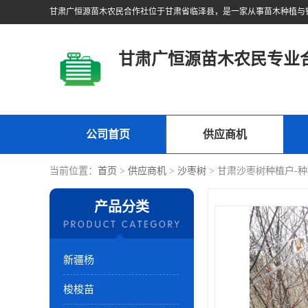
甘肃广恒源苗木农民专业
公司首页
供应商机
当前位置：
首页
>
供应商机
>
沙枣树
> 甘肃沙枣树种植户-
产品分类
新疆杨
梭梭苗