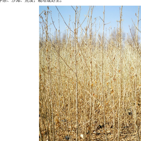
平原、沙滩、荒漠，栽培或野生。