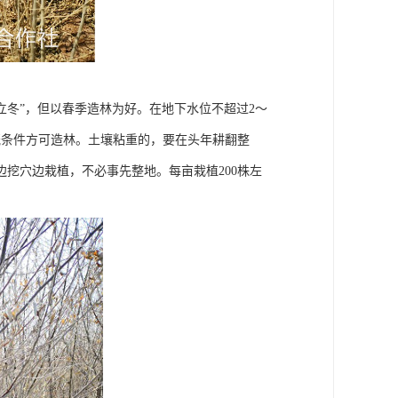
“立冬”，但以春季造林为好。在地下水位不超过2～
溉条件方可造林。土壤粘重的，要在头年耕翻整
挖穴边栽植，不必事先整地。每亩栽植200株左