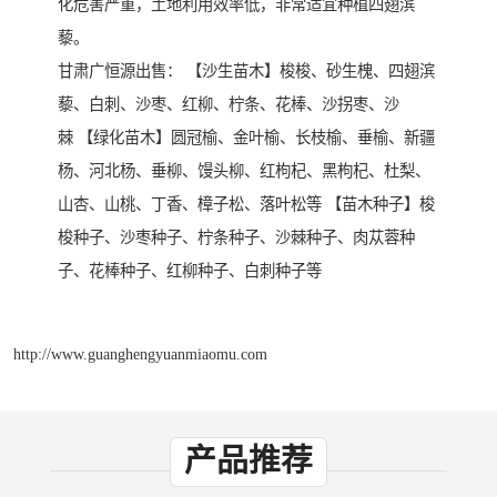
化危害严重，土地利用效率低，非常适宜种植四翅滨
藜。
甘肃广恒源出售： 【沙生苗木】梭梭、砂生槐、四翅滨
藜、白刺、沙枣、红柳、柠条、花棒、沙拐枣、沙
棘 【绿化苗木】圆冠榆、金叶榆、长枝榆、垂榆、新疆
杨、河北杨、垂柳、馒头柳、红枸杞、黑枸杞、杜梨、
山杏、山桃、丁香、樟子松、落叶松等 【苗木种子】梭
梭种子、沙枣种子、柠条种子、沙棘种子、肉苁蓉种
子、花棒种子、红柳种子、白刺种子等
http://www.guanghengyuanmiaomu.com
产品推荐