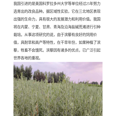
我国引进的是美国科罗拉多州大学等单位经过25年努力
选育出的改良品种。据区域性实验，它在三北地区表现
出强的生命力，具有很大的发展潜力和利用价值。我国
将在内蒙、宁夏、甘肃、青海及沿海盐碱荒滩进行引种
栽培。从事这项研究的说，由于滨藜有良好的饲用价
值，具耐旱和高产等特性，在干旱年份，如果种植了滨
藜，牲畜不会饿死。滨藜因有诸多的优点，已广泛引起
世界各地的重视。