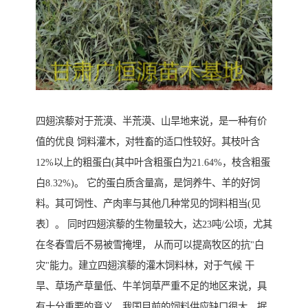
四翅滨藜对于荒漠、半荒漠、山旱地来说，是一种有价
值的优良 饲料灌木，对牲畜的适口性较好。其枝叶含
12%以上的粗蛋白(其中叶含粗蛋白为21.64%，枝含粗蛋
白8.32%)。 它的蛋白质含量高，是饲养牛、羊的好饲
料。其可饲性、产肉率与其他几种常见的饲料相当(见
表〕。 同时四翅滨藜的生物量较大，达23吨/公顷，尤其
在冬春雪后不易被雪掩埋， 从而可以提高牧区的抗"白
灾"能力。建立四翅滨藜的灌木饲料林，对于气候 干
旱、草场产草量低、牛羊饲草严重不足的地区来说，具
有十分重要的意义。我国目前的饲料供应缺口很大。据