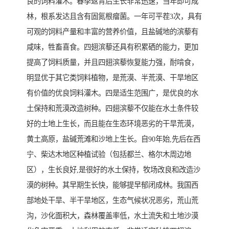
良的饲料灌木。春季返青后生长非常迅速，当年即可成
林，根系发达且含有固氮根瘤菌。一年可平茬3次，具有
可观的饲料产量和丰富的营养价值，且盐碱地的滨藜有
咸味，牲畜喜食。四翅滨藜还具有积累硒的能力，更加
提高了饲料质量，并且四翅滨藜恢复能力强，耐啃食，
明显优于其它类饲料植物，是荒漠、半荒漠、干旱地区
有价值的优良饲料灌木。四是适生范围广，是优良的水
土保持和荒漠改造树种。四翅滨藜不仅能在水土条件较
好的土地上生长，而且能在生态环境恶劣的干旱荒漠，
黄土高原，盐碱荒滩和沙地上生长。自90年始,先后在西
宁、柴达木地区种植试验（包括都兰、格尔木周边地
区），生长良好,是很好的水土保持，牧场改良和改造沙
漠的树种。其早期生长快，能够提早郁闭成林。我国西
部地处干旱、半干旱地区，生态气候状况恶劣，荒山荒
沟，沙化面积大，森林覆盖率低，水土流失和土地沙漠