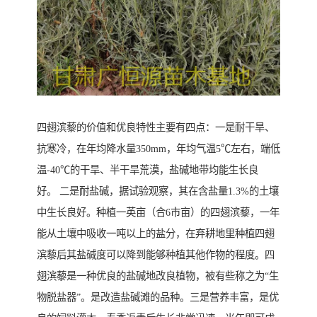
四翅滨藜的价值和优良特性主要有四点：一是耐干旱、
抗寒冷，在年均降水量350mm，年均气温5℃左右，端低
温-40℃的干旱、半干旱荒漠，盐碱地带均能生长良
好。 二是耐盐碱，据试验观察，其在含盐量1.3%的土壤
中生长良好。种植一英亩（合6市亩）的四翅滨藜，一年
能从土壤中吸收一吨以上的盐分，在弃耕地里种植四翅
滨藜后其盐碱度可以降到能够种植其他作物的程度。四
翅滨藜是一种优良的盐碱地改良植物，被有些称之为“生
物脱盐器”。是改造盐碱滩的品种。三是营养丰富，是优