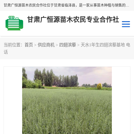
甘肃广恒源苗木农民合作社位于甘肃省临泽县，是一家从事苗木种植与销售的农民合作组织，合作社拥有苗木基地1500多亩，种植苗木品种40多个，年产各类苗木2000多万株。主营：白刺苗、红柳苗、梭梭苗等，我们以“种植一流的苗子，诚信经营”的经营理念，竭诚为每一位客户做优质的服务，欢迎来电咨询！
甘肃广恒源苗木农民专业合作社
当前位置：
首页
>
供应商机
>
四翅滨藜
> 天水1年生四翅滨藜基地 电
新疆杨
梭梭苗
话
圆冠榆
柠条
杜梨
白刺苗
沙枣树
红柳苗
沙棘苗
柽柳苗
砂生槐
四翅滨藜