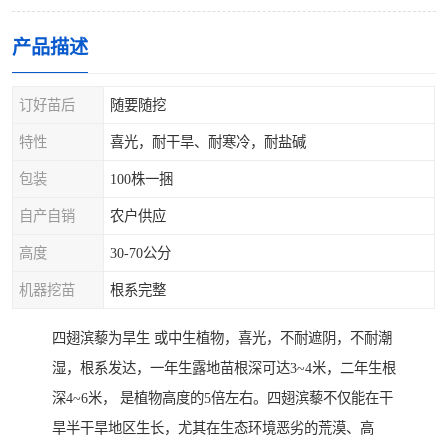
产品描述
订好苗后
随要随挖
特性
喜光，耐干旱、耐寒冷，耐盐碱
包装
100株一捆
自产自销
农户供应
高度
30-70公分
机器挖苗
根系完整
四翅滨藜为旱生 或中生植物，喜光，不耐遮阴，不耐潮
湿，根系发达，一年生露地苗根深可达3~4米，二年生根
深4~6米， 是植物高度的5倍左右。四翅滨藜不仅能在干
旱半干旱地区生长，尤其在生态环境恶劣的荒漠、高