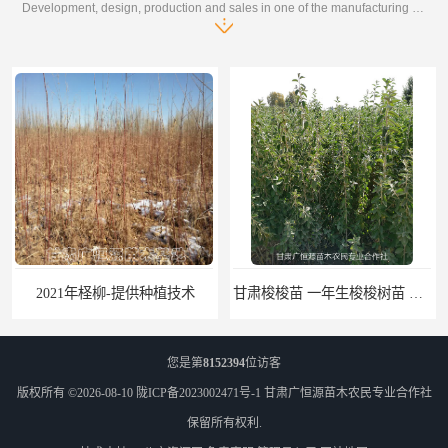
Development, design, production and sales in one of the manufacturing enterprises
2021年柽柳-提供种植技术
甘肃梭梭苗 一年生梭梭树苗 琐琐基地 种植甜肉苁蓉专用苗
您是第
8152394
位访客
版权所有 ©2026-08-10
陇ICP备2023002471号-1
甘肃广恒源苗木农民专业合作社
保留所有权利.