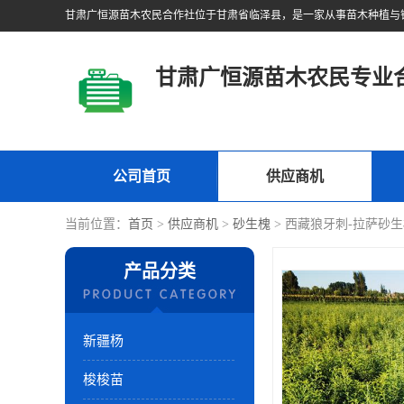
甘肃广恒源苗木农民专业
公司首页
供应商机
当前位置：
首页
>
供应商机
>
砂生槐
> 西藏狼牙刺-拉萨砂
产品分类
新疆杨
梭梭苗