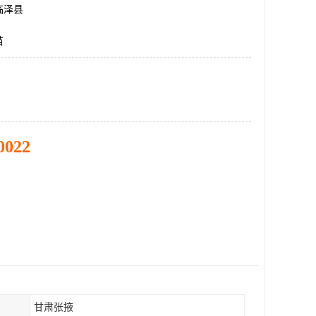
临泽县
苗
0022
甘肃张掖