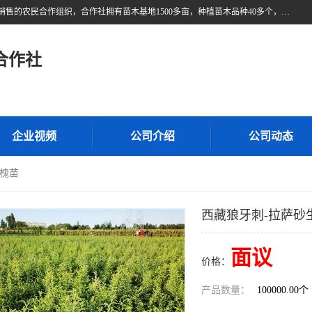
甘肃广恒源苗木农民合作社位于甘肃省临泽县，是一家从事苗木种植与销售的农民合作组织，合作社拥有苗木基地1500多亩，种植苗木品种40多个，年产各类苗木2000多万株。主营：白刺苗、红柳苗、梭梭苗等，我们以“种植一流的苗子，诚信经营”的经营理念，竭诚为每一位客户做优质的服务，欢迎来电咨询！
合作社
企业视频
公司介绍
公司动态
生槐苗
西藏狼牙刺-拉萨砂
面议
价格：
产品数量：
100000.00个