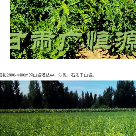
拔2800-4400m的山坡灌丛中、沙滩、石质干山坡。