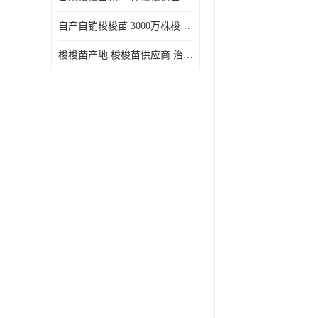
自产自销梭梭苗 3000万株梭梭种苗供应 办理检疫全国发货
梭梭苗产地 梭梭苗供应商 治沙造林梭梭种苗 自产自销