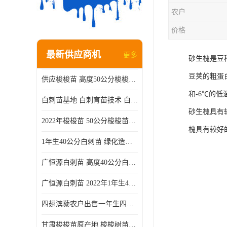
农户
价格
最新供应商机
更多
砂生槐是豆
豆荚的粗蛋
供应梭梭苗 高度50公分梭梭种苗基地 一手货源无中介
和-6℃的
白刺苗基地 白刺育苗技术 白刺苗产地
砂生槐具有
2022年梭梭苗 50公分梭梭苗产地 沙漠绿化梭梭苗基地 提供技术
槐具有较好
1年生40公分白刺苗 绿化造林白刺树苗
广恒源白刺苗 高度40公分白刺树苗
广恒源白刺苗 2022年1年生40公分白刺树苗
四翅滨藜农户出售一年生四翅滨藜各种规格四翅滨黎产地货源
甘肃梭梭苗原产地 梭梭树苗种植技术 梭梭种苗基地