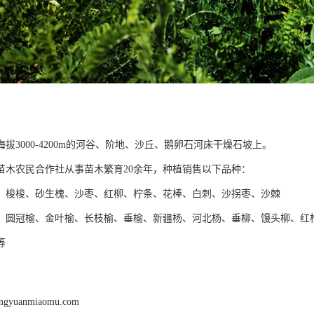
拔3000-4200m的河谷、阶地、沙丘、鹅卵石河床干燥石坡上。
苗木农民合作社从事苗木繁育20余年，种植销售以下品种：
】梭梭、砂生槐、沙枣、红柳、柠条、花棒、白刺、沙拐枣、沙棘
】圆冠榆、金叶榆、长枝榆、垂榆、新疆杨、河北杨、垂柳、馒头柳、红
等
engyuanmiaomu.com