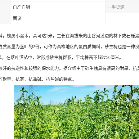
自产自销
一手货源
面议
科，槐属小灌木，高可达1米，生长在海拔米的山谷河溪边的林下或石砾
白质含量为茎叶的2倍，可作为高寒地区的蛋白质饲料，砂生槐也是一种良
低温，在落叶灌丛中，常形成砂生槐群系，平均株高不超过50厘米。
较好的抗逆性和较强的保水能力。据介绍由于砂生槐具有很高的耐旱、抗
的耐旱、抗寒、抗盐碱、抗盐碱的特点。