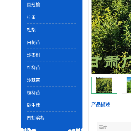
圆冠榆
柠条
杜梨
白刺苗
沙枣树
红柳苗
沙棘苗
柽柳苗
产品描述
砂生槐
四翅滨藜
高度