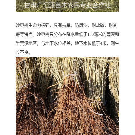
沙枣树生命力极强，具有抗旱，防风沙，耐盐碱，耐贫
瘠等特点。沙枣树只分布在降水量低于150毫米的荒漠和
半荒漠地区，与地下水位相关，地下水位低于4米，则生
长不良。