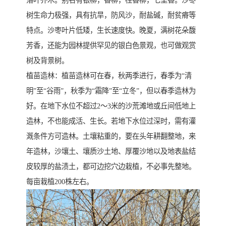
落叶乔木。别名有银柳，香柳，桂香柳，七里香。沙枣
树生命力极强，具有抗旱，防风沙，耐盐碱，耐贫瘠等
特点。沙枣叶片低矮，生长速度快。晚夏，满树花朵馥
芳香，还能为园林提供罕见的银白色景观，也可做观赏
树及背景树。
植苗造林：植苗造林可在春，秋两季进行，春季为“清
明”至“谷雨”，秋季为“霜降”至“立冬”，但以春季造林为
好。在地下水位不超过2～3米的沙荒滩地或丘间低地上
造林，不也能成活、生长。若地下水位过深时，需有灌
溉条件方可造林。土壤粘重的，要在头年耕翻整地，来
年造林，沙壤土、壤质沙土地、厚覆沙地以及地表盐结
皮较厚的盐渍土，都可边挖穴边栽植，不必事先整地。
每亩栽植200株左右。