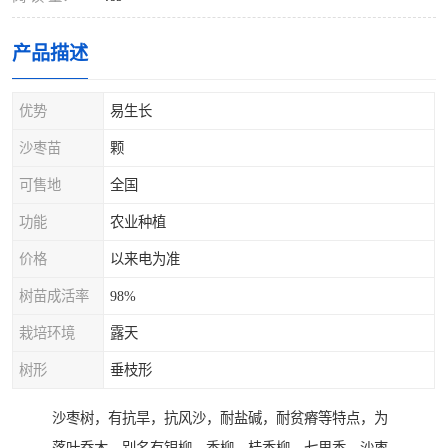
产品描述
优势
易生长
沙枣苗
颗
可售地
全国
功能
农业种植
价格
以来电为准
树苗成活率
98%
栽培环境
露天
树形
垂枝形
沙枣树，有抗旱，抗风沙，耐盐碱，耐贫瘠等特点，为