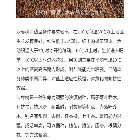
沙枣树对热量条件要求较高，在≥10℃积温30℃以上地区
生长发育良好，积温低于25℃时，结下的果实较少。活
动积温大于5℃时才开始萌动，10℃以上时，生长进入旺
季，16℃以上时进入花期。果实则主要在平均气温20℃
以上的盛夏高温期内形成。耐盐碱能力也较强，但随盐
分种类不同而异，对盐土适应性较强，对氯化物则抗性
较弱。
沙枣树是一种生命力顽强的沙漠树种，属于落叶乔木，
有抗旱，抗风沙，耐盐碱，耐贫瘠等特点，为落叶乔
木。别名有银柳，香柳，桂香柳，七里香。繁殖能力很
强，成活率高，可以播种，植苗，插苗，压条，根蘖分
株，等方法繁殖。