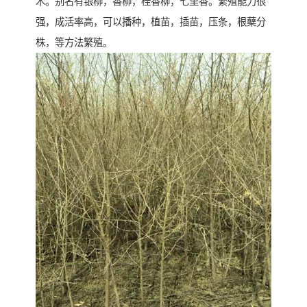
木。别名有银柳，香柳，桂香柳，七里香。繁殖能力很
强，成活率高，可以播种，植苗，插苗，压条，根蘖分
株，等方法繁殖。