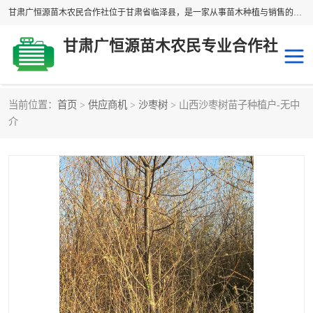
甘肃广恒源苗木农民合作社位于甘肃省临泽县，是一家从事苗木种植与销售的农民合作组织，合作社拥有苗木基地1500多亩，种植苗木品种40多个，年产各类苗木2000多万株。主营：白刺苗、红柳苗、梭梭苗等，我们以“种植一流的苗子，诚信经营”的经营理念，竭诚为每一位客户做优质的服务，欢迎来电咨询！
甘肃广恒源苗木农民专业合作社
当前位置：
首页
>
供应商机
>
沙枣树
> 山西沙枣树苗子种植户-无中
新疆杨
梭梭苗
介
圆冠榆
柠条
杜梨
白刺苗
沙枣树
红柳苗
沙棘苗
柽柳苗
砂生槐
四翅滨藜