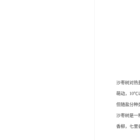
沙枣树对热
萌动，10
但随盐分种
沙枣树是一
香柳，七里