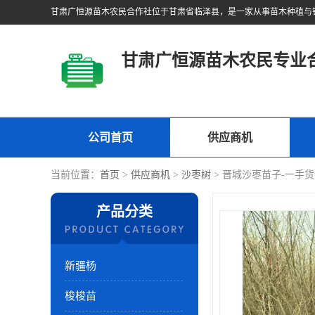
甘肃广恒源苗木农民专业
公司首页
供应商机
当前位置：
首页
>
供应商机
>
沙枣树
> 晋城沙枣苗子-一手
产品分类
新疆杨
梭梭苗