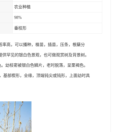
农业种植
98%
垂枝形
活率高，可以播种，植苗，插苗，压条，根蘖分
提供罕见的银白色景观，也可做观赏树及背景树。
棕色。幼枝密被银白色鳞片，老时脱落，呈栗褐色。
cm，基部楔形，全缘，顶端钝尖或钝形，上面幼时具