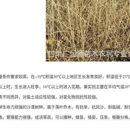
量条件要求较高，在≥10℃积温30℃以上地区生长发育良好，积温低于2
℃以上时，生长进入旺季，16℃以上时进入花期。果实则主要在平均气温2
类不同而异，对盐土适应性较强，对氯化物则抗性较弱。
种生命力顽强的沙漠树种，属于落叶乔木，有抗旱，抗风沙，耐盐碱，耐
香。繁殖能力很强，成活率高，可以播种，植苗，插苗，压条，根蘖分株