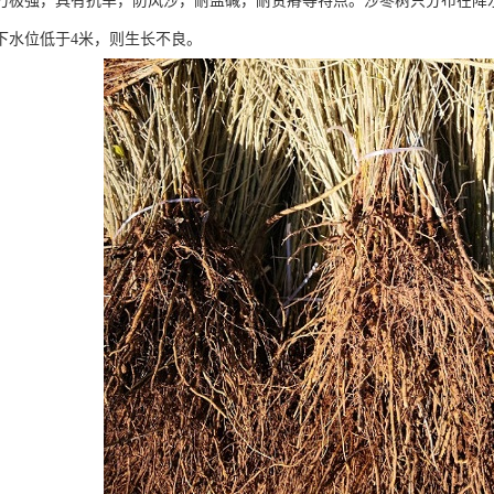
力极强，具有抗旱，防风沙，耐盐碱，耐贫瘠等特点。沙枣树只分布在降水
下水位低于4米，则生长不良。