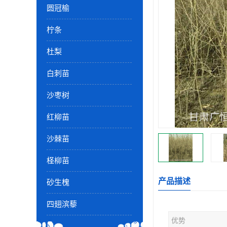
圆冠榆
柠条
杜梨
白刺苗
沙枣树
红柳苗
沙棘苗
柽柳苗
产品描述
砂生槐
四翅滨藜
优势