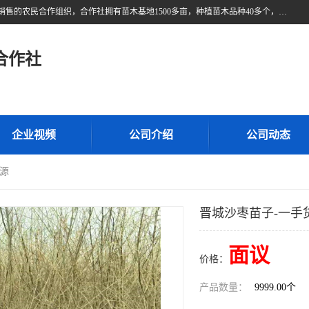
甘肃广恒源苗木农民合作社位于甘肃省临泽县，是一家从事苗木种植与销售的农民合作组织，合作社拥有苗木基地1500多亩，种植苗木品种40多个，年产各类苗木2000多万株。主营：白刺苗、红柳苗、梭梭苗等，我们以“种植一流的苗子，诚信经营”的经营理念，竭诚为每一位客户做优质的服务，欢迎来电咨询！
合作社
企业视频
公司介绍
公司动态
货源
晋城沙枣苗子-一手
面议
价格：
产品数量：
9999.00个