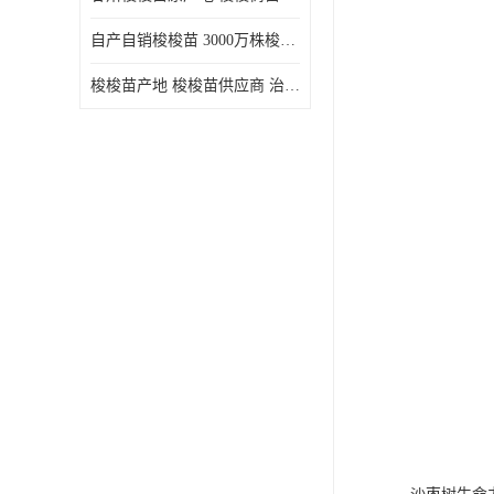
自产自销梭梭苗 3000万株梭梭种苗供应 办理检疫全国发货
梭梭苗产地 梭梭苗供应商 治沙造林梭梭种苗 自产自销