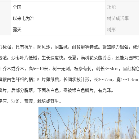
全国
功能
以来电为准
树苗成活率
露天
树形
力极强，具有抗旱，防风沙，耐盐碱，耐贫瘠等特点。繁殖能力很强，成
繁殖。沙枣叶片低矮，生长速度快。晚夏，满树花朵馥芳香，还能为园林
叶乔木或乔木，高5～10米，树干无刺，枝条有刺，刺长3～4cm，呈红
具银白色纤细的柄；叶片薄纸质，长圆状披针形，长3～7cm，宽1～1.3
鳞片，后部分脱落，下面灰白色，密被银白色鳞片，有光泽。
平原、沙滩、荒漠，栽培或野生。