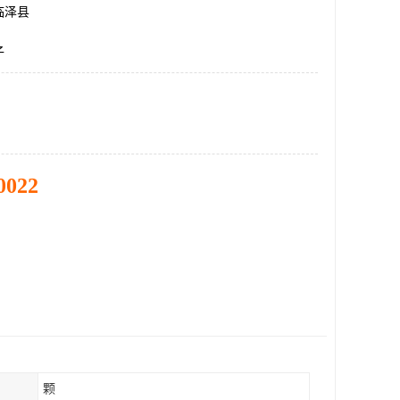
临泽县
子
0022
颗