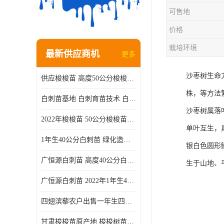
可售地
价格
栽培环境
最新供应商机
更多
沙枣树生命
供应梭梭苗 高度50公分梭梭种苗基地 一手货源无中介
株，等方法
白刺苗基地 白刺育苗技术 白刺苗产地
沙枣树属落
2022年梭梭苗 50公分梭梭苗产地 沙漠绿化梭梭苗基地 提供技术
单叶互生，
1年生40公分白刺苗 绿化造林白刺树苗
银白色圆形
广恒源白刺苗 高度40公分白刺树苗
生于山地、
广恒源白刺苗 2022年1年生40公分白刺树苗
四翅滨藜农户出售一年生四翅滨藜各种规格四翅滨黎产地货源
甘肃梭梭苗原产地 梭梭树苗种植技术 梭梭种苗基地